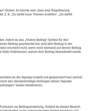
n“ klicken. Es könnte sein, dass eine Registrierung
t. Z. B. „Du darfst neue Themen erstellen“, „Du darfst
iten, indem du das „Ändere Beitrag“-Symbol für den
inen Beitrag geantwortet hat, wird dein Beitrag in der
nweis erscheint nicht, wenn noch niemand auf deinen Beitrag
ne Notiz hinterlassen, warum dein Beitrag überarbeitet wurde.
chdem du die Signatur erstellt und gespeichert hast, kannst
Bereich das standardmäßige Anhängen deiner Signatur
r anhängen“ wieder deaktivieren.
ormulars zur Beitragserstellung. Solltest du diesen Bereich
rtmöglichkeiten in die entsprechenden Felder eingeben und