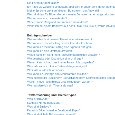
Die Forenuhr geht falsch!
Ich habe die Zeitzone eingestellt, aber die Forenuhr geht immer noch f
Meine Sprache steht auf diesem Board nicht zur Auswahl!
Was sind das für Bilder, die bei meinem Benutzernamen angezeigt we
Wie verwende ich einen Avatar?
Was ist mein Rang und wie kann ich ihn ändern?
Wenn ich bei einem Benutzer auf den E-Mail-Link klicke, werde ich au
Beiträge schreiben
Wie erstelle ich ein neues Thema oder eine Antwort?
Wie kann ich einen Beitrag bearbeiten oder löschen?
Wie kann ich meinem Beitrag eine Signatur anfügen?
Wie kann ich eine Umfrage erstellen?
Wieso kann ich nicht mehr Antwortmöglichkeiten erstellen?
Wie bearbeite oder lösche ich eine Umfrage?
Warum kann ich auf bestimmte Foren nicht zugreifen?
Weshalb kann ich keine Dateianhänge anfügen?
Weshalb wurde ich verwarnt?
Wie kann ich Beiträge den Moderatoren melden?
Was bewirkt die „Speichern“-Schaltfläche beim Schreiben eines Beitra
Warum muss mein Beitrag erst freigegeben werden?
Wie markiere ich ein Thema als neu?
Textformatierung und Thementypen
Was ist BBCode?
Kann ich HTML benutzen?
Was sind Smileys?
Kann ich Bilder in meine Beiträge einfügen?
Was sind globale Bekanntmachungen?