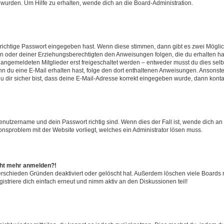
 wurden. Um Hilfe zu erhalten, wende dich an die Board-Administration.
 richtige Passwort eingegeben hast. Wenn diese stimmen, dann gibt es zwei Mögl
tern oder deiner Erziehungsberechtigten den Anweisungen folgen, die du erhalten ha
u angemeldeten Mitglieder erst freigeschaltet werden – entweder musst du dies selbs
. Wenn du eine E-Mail erhalten hast, folge den dort enthaltenen Anweisungen. Ansons
 dir sicher bist, dass deine E-Mail-Adresse korrekt eingegeben wurde, dann kontak
Benutzername und dein Passwort richtig sind. Wenn dies der Fall ist, wende dich a
ionsproblem mit der Website vorliegt, welches ein Administrator lösen muss.
icht mehr anmelden?!
erschieden Gründen deaktiviert oder gelöscht hat. Außerdem löschen viele Boards r
triere dich einfach erneut und nimm aktiv an den Diskussionen teil!