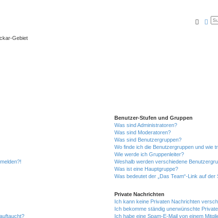
Suche
Erw
eckar-Gebiet
Benutzer-Stufen und Gruppen
Was sind Administratoren?
Was sind Moderatoren?
Was sind Benutzergruppen?
Wo finde ich die Benutzergruppen und wie tr
Wie werde ich Gruppenleiter?
anmelden?!
Weshalb werden verschiedene Benutzergrupp
Was ist eine Hauptgruppe?
Was bedeutet der „Das Team“-Link auf der S
Private Nachrichten
Ich kann keine Privaten Nachrichten versch
Ich bekomme ständig unerwünschte Private
auftaucht?
Ich habe eine Spam-E-Mail von einem Mitgli