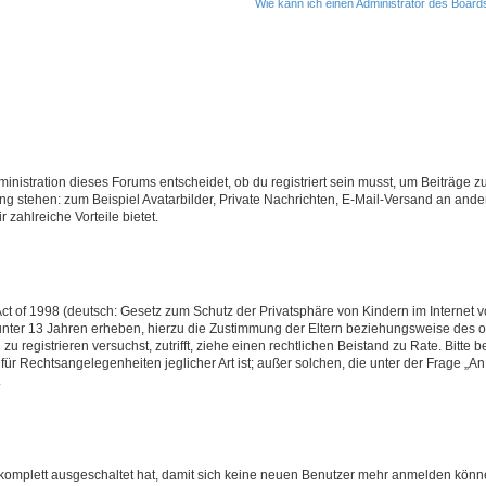
Wie kann ich einen Administrator des Board
istration dieses Forums entscheidet, ob du registriert sein musst, um Beiträge zu s
ung stehen: zum Beispiel Avatarbilder, Private Nachrichten, E-Mail-Versand an ander
 zahlreiche Vorteile bietet.
t of 1998 (deutsch: Gesetz zum Schutz der Privatsphäre von Kindern im Internet vo
unter 13 Jahren erheben, hierzu die Zustimmung der Eltern beziehungsweise des o
h zu registrieren versuchst, zutrifft, ziehe einen rechtlichen Beistand zu Rate. Bit
für Rechtsangelegenheiten jeglicher Art ist; außer solchen, die unter der Frage „
.
g komplett ausgeschaltet hat, damit sich keine neuen Benutzer mehr anmelden könn