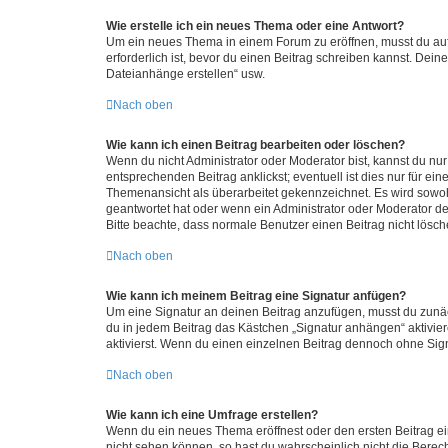
Wie erstelle ich ein neues Thema oder eine Antwort?
Um ein neues Thema in einem Forum zu eröffnen, musst du auf 
erforderlich ist, bevor du einen Beitrag schreiben kannst. Dein
Dateianhänge erstellen“ usw.
Nach oben
Wie kann ich einen Beitrag bearbeiten oder löschen?
Wenn du nicht Administrator oder Moderator bist, kannst du nu
entsprechenden Beitrag anklickst; eventuell ist dies nur für e
Themenansicht als überarbeitet gekennzeichnet. Es wird sowohl
geantwortet hat oder wenn ein Administrator oder Moderator dein
Bitte beachte, dass normale Benutzer einen Beitrag nicht lösc
Nach oben
Wie kann ich meinem Beitrag eine Signatur anfügen?
Um eine Signatur an deinen Beitrag anzufügen, musst du zunäch
du in jedem Beitrag das Kästchen „Signatur anhängen“ aktivi
aktivierst. Wenn du einen einzelnen Beitrag dennoch ohne Sign
Nach oben
Wie kann ich eine Umfrage erstellen?
Wenn du ein neues Thema eröffnest oder den ersten Beitrag eine
nicht sehen können, so hast du wahrscheinlich nicht die Berec