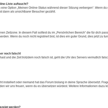
ine-Liste auftaucht?
n eine Option „Meinen Online-Status während dieser Sitzung verbergen“. Wenn du d
st dann als unsichtbarer Besucher gezählt.
en Zeitzone. In diesem Fall solltest du im „Persönlichen Bereich“ die für dich passe
den. Wenn du noch nicht registriert bist, ist dies ein guter Grund, dies jetzt zu tun
mer noch falsch!
t hast und die Zeit trotzdem noch falsch ist, geht die Uhr des Servers vermutlich fal
t installiert oder niemand hat das Forum bislang in deine Sprache übersetzt. Frag
, würden wir uns freuen, wenn du es übersetzen würdest. Weitere Informationen dazu
gezeigt werden?