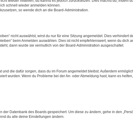
 nicht wieder mitteilen, du kannst es jedoch zurücksetzen. Dies machst du, indem 
 dich schnell wieder anmelden können.
ückzusetzen, so wende dich an die Board-Administration.
en“ nicht auswählst, wirst du nur für eine Sitzung angemeldet. Dies verhindert 
leiben“ beim Anmelden auswählen. Dies ist nicht empfehlenswert, wenn du dich an
 steht, dann wurde sie vermutlich von der Board-Administration ausgeschaltet.
 hat und die dafür sorgen, dass du im Forum angemeldet bleibst. Außerdem ermögli
tiviert wurden. Wenn du Probleme bei der An- oder Abmeldung hast, kann es helfen
n in der Datenbank des Boards gespeichert. Um diese zu ändern, gehe in den „Persö
nst du alle deine Einstellungen ändern.