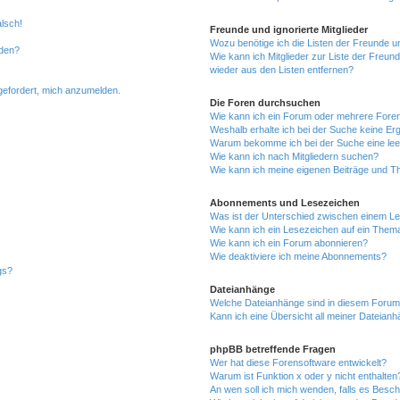
alsch!
Freunde und ignorierte Mitglieder
Wozu benötige ich die Listen der Freunde un
rden?
Wie kann ich Mitglieder zur Liste der Freund
wieder aus den Listen entfernen?
fgefordert, mich anzumelden.
Die Foren durchsuchen
Wie kann ich ein Forum oder mehrere For
Weshalb erhalte ich bei der Suche keine Er
Warum bekomme ich bei der Suche eine lee
Wie kann ich nach Mitgliedern suchen?
Wie kann ich meine eigenen Beiträge und T
Abonnements und Lesezeichen
Was ist der Unterschied zwischen einem L
Wie kann ich ein Lesezeichen auf ein Them
Wie kann ich ein Forum abonnieren?
Wie deaktiviere ich meine Abonnements?
gs?
Dateianhänge
Welche Dateianhänge sind in diesem Forum
Kann ich eine Übersicht all meiner Dateian
phpBB betreffende Fragen
Wer hat diese Forensoftware entwickelt?
Warum ist Funktion x oder y nicht enthalten
An wen soll ich mich wenden, falls es Besc