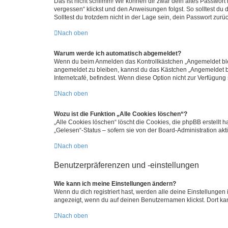
Das ist nicht schlimm! Wir können dir zwar dein altes Passwort
vergessen“ klickst und den Anweisungen folgst. So solltest du
Solltest du trotzdem nicht in der Lage sein, dein Passwort zur
Nach oben
Warum werde ich automatisch abgemeldet?
Wenn du beim Anmelden das Kontrollkästchen „Angemeldet bleib
angemeldet zu bleiben, kannst du das Kästchen „Angemeldet b
Internetcafé, befindest. Wenn diese Option nicht zur Verfügung
Nach oben
Wozu ist die Funktion „Alle Cookies löschen“?
„Alle Cookies löschen“ löscht die Cookies, die phpBB erstellt
„Gelesen“-Status – sofern sie von der Board-Administration ak
Nach oben
Benutzerpräferenzen und -einstellungen
Wie kann ich meine Einstellungen ändern?
Wenn du dich registriert hast, werden alle deine Einstellunge
angezeigt, wenn du auf deinen Benutzernamen klickst. Dort kan
Nach oben