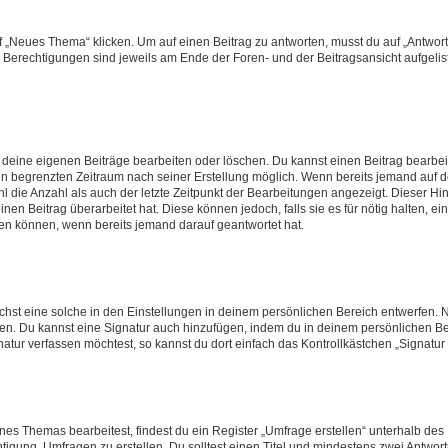
„Neues Thema“ klicken. Um auf einen Beitrag zu antworten, musst du auf „Antworte
e Berechtigungen sind jeweils am Ende der Foren- und der Beitragsansicht aufgeliste
r deine eigenen Beiträge bearbeiten oder löschen. Du kannst einen Beitrag bearbe
inen begrenzten Zeitraum nach seiner Erstellung möglich. Wenn bereits jemand auf de
 die Anzahl als auch der letzte Zeitpunkt der Bearbeitungen angezeigt. Dieser Hi
en Beitrag überarbeitet hat. Diese können jedoch, falls sie es für nötig halten, ei
hen können, wenn bereits jemand darauf geantwortet hat.
st eine solche in den Einstellungen in deinem persönlichen Bereich entwerfen. Na
eren. Du kannst eine Signatur auch hinzufügen, indem du in deinem persönlichen 
atur verfassen möchtest, so kannst du dort einfach das Kontrollkästchen „Signatu
s Themas bearbeitest, findest du ein Register „Umfrage erstellen“ unterhalb des F
htigung, Umfragen zu erstellen. Du solltest einen Titel und mindestens zwei Antwo