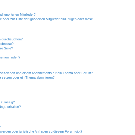
d ignorierten Mitglieder?
e oder zur Liste der ignorierten Mitglieder hinzufügen oder diese
en durchsuchen?
gebnisse?
re Seite?
hemen finden?
esezeichen und einem Abonnements für ein Thema oder Forum?
a setzen oder ein Thema abonnieren?
 zulässig?
hänge erhalten?
?
hwerden oder juristische Anfragen zu diesem Forum gibt?