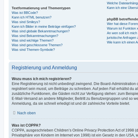
Welche Dateianhänge
Kann ich eine Übersi
Textformatierung und Thementypen
Was ist BBCode?
Kann ich HTML benutzen?
phpBB betreffende
Was sind Smileys?
Wer hat diese Foren
Kann ich Bilder in meine Beiträge einfügen?
Warum ist Funktion x
Was sind globale Bekanntmachungen?
An wen soll ich mic
Was sind Bekanntmachungen?
juristische Anfragen
Was sind wichtige Themen?
Wie kann ich einen A
Was sind geschlossene Themen?
Was sind Themen-Symbole?
Registrierung und Anmeldung
Wozu muss ich mich registrieren?
Eine Registrierung ist nicht unbedingt zwingend. Die Board-Administration
registriert sein musst, um Beiträge zu schreiben. Auf jeden Fall erhältst du als
zusätzliche Funktionen, die Gästen nicht zur Verfügung stehen: zum Beispiel
E-Mail-Versand an andere Mitglieder, Beitritt zu Benutzergruppen und so wei
Anmeldung, da sie schnell erledigt ist und dir zahlreiche Vorteile bietet.
Nach oben
Was ist COPPA?
COPPA, ausgeschrieben Children’s Online Privacy Protection Act of 1998 (
Privatsphäre von Kindern im Internet von 1998) ist ein Gesetz in den USA, w