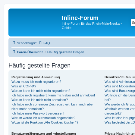
Inline-Forum
Inline-Forum für das Rhein-Main-Neckar-
Gebiet
Schnellzugriff
FAQ
Foren-Übersicht
Häufig gestellte Fragen
Häufig gestellte Fragen
Registrierung und Anmeldung
Benutzer-Stufen u
Wozu muss ich mich registrieren?
Was sind Administra
Was ist COPPA?
Was sind Moderator
Warum kann ich mich nicht registrieren?
Was sind Benutzerg
Ich habe mich registriert, kann mich aber nicht anmelden!
Wo finde ich die Ben
Warum kann ich mich nicht anmelden?
bei?
Ich habe mich vor einiger Zeit registriert, kann mich aber
Wie werde ich Grupp
nicht mehr anmelden?!
Weshalb werden ver
Ich habe mein Passwort vergessen!
dargestellt?
Warum werde ich automatisch abgemeldet?
Was ist eine Hauptg
Wozu ist die Funktion „Alle Cookies löschen“?
Was bedeutet der „Da
Benutzerpräferenzen und -einstellungen
Private Nachrichte