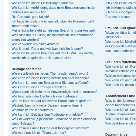
Wie kann ich meine Einstellungen ändern?
Ich kann keine Priva
Wie kann ich verhindern, dass mein Benutzername in der
Ich bekomme ständig
Online-Liste auftaucht?
Ich habe eine Spam-E
Die Forenuhr geht falsch!
Forums erhalten!
Ich habe die Zeitzone eingestellt, aber die Forenuhr geht
immer noch falsch!
Freunde und ignori
Meine Sprache steht auf diesem Board nicht zur Auswahl!
Wozu benötige ich di
Was sind das für Bilder, die bei meinem Benutzernamen
Mitglieder?
angezeigt werden?
Wie kann ich Mitglied
Wie verwende ich einen Avatar?
der ignorierten Mitg
Was ist mein Rang und wie kann ich ihn ändern?
den Listen entfernen
Wenn ich bei einem Benutzer auf den E-Mail-Link klicke,
werde ich aufgefordert, mich anzumelden.
Die Foren durchsu
Wie kann ich ein Fo
Beiträge schreiben
Weshalb erhalte ich 
Wie erstelle ich ein neues Thema oder eine Antwort?
Warum bekomme ich b
Wie kann ich einen Beitrag bearbeiten oder löschen?
Wie kann ich nach M
Wie kann ich meinem Beitrag eine Signatur anfügen?
Wie kann ich meine 
Wie kann ich eine Umfrage erstellen?
Wieso kann ich nicht mehr Antwortmöglichkeiten erstellen?
Abonnements und 
Wie bearbeite oder lösche ich eine Umfrage?
Was ist der Untersc
Warum kann ich auf bestimmte Foren nicht zugreifen?
einem Abonnements 
Weshalb kann ich keine Dateianhänge anfügen?
Wie kann ich ein Les
Weshalb wurde ich verwarnt?
Thema abonnieren?
Wie kann ich Beiträge den Moderatoren melden?
Wie kann ich ein Fo
Was bewirkt die „Speichern“-Schaltfläche beim Schreiben
Wie deaktiviere ich
eines Beitrags?
Warum muss mein Beitrag erst freigegeben werden?
Wie markiere ich ein Thema als neu?
Dateianhänge