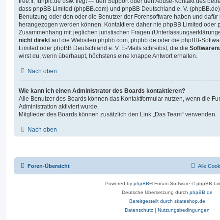
free.fr, funpic.de usw. liegt — den Support oder den Abuse-Kontakt des betr
dass phpBB Limited (phpBB.com) und phpBB Deutschland e. V. (phpBB.de
Benutzung oder den oder die Benutzer der Forensoftware haben und dafür 
herangezogen werden können. Kontaktiere daher nie phpBB Limited oder p
Zusammenhang mit jeglichen juristischen Fragen (Unterlassungserklärunge
nicht direkt
auf die Websiten phpbb.com, phpbb.de oder die phpBB-Softwar
Limited oder phpBB Deutschland e. V. E-Mails schreibst, die die
Softwarenu
wirst du, wenn überhaupt, höchstens eine knappe Antwort erhalten.
Nach oben
Wie kann ich einen Administrator des Boards kontaktieren?
Alle Benutzer des Boards können das Kontaktformular nutzen, wenn die Fun
Administration aktiviert wurde.
Mitglieder des Boards können zusätzlich den Link „Das Team“ verwenden.
Nach oben
Foren-Übersicht
Alle Coo
Powered by
phpBB
® Forum Software © phpBB Lim
Deutsche Übersetzung durch
phpBB.de
Bereitgestellt durch skateshop.de
Datenschutz
|
Nutzungsbedingungen