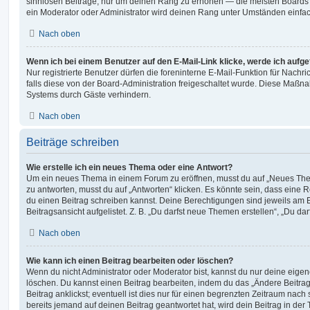
sinnlosen Beiträge, nur um deinen Rang zu erhöhen — die meisten Boards 
ein Moderator oder Administrator wird deinen Rang unter Umständen einfa
Nach oben
Wenn ich bei einem Benutzer auf den E-Mail-Link klicke, werde ich aufg
Nur registrierte Benutzer dürfen die foreninterne E-Mail-Funktion für Nachr
falls diese von der Board-Administration freigeschaltet wurde. Diese Maßn
Systems durch Gäste verhindern.
Nach oben
Beiträge schreiben
Wie erstelle ich ein neues Thema oder eine Antwort?
Um ein neues Thema in einem Forum zu eröffnen, musst du auf „Neues Them
zu antworten, musst du auf „Antworten“ klicken. Es könnte sein, dass eine Reg
du einen Beitrag schreiben kannst. Deine Berechtigungen sind jeweils am 
Beitragsansicht aufgelistet. Z. B. „Du darfst neue Themen erstellen“, „Du da
Nach oben
Wie kann ich einen Beitrag bearbeiten oder löschen?
Wenn du nicht Administrator oder Moderator bist, kannst du nur deine eige
löschen. Du kannst einen Beitrag bearbeiten, indem du das „Ändere Beitr
Beitrag anklickst; eventuell ist dies nur für einen begrenzten Zeitraum nac
bereits jemand auf deinen Beitrag geantwortet hat, wird dein Beitrag in der