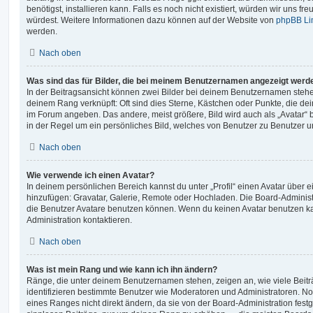
benötigst, installieren kann. Falls es noch nicht existiert, würden wir uns f
würdest. Weitere Informationen dazu können auf der Website von
phpBB Li
werden.
Nach oben
Was sind das für Bilder, die bei meinem Benutzernamen angezeigt werd
In der Beitragsansicht können zwei Bilder bei deinem Benutzernamen stehen.
deinem Rang verknüpft: Oft sind dies Sterne, Kästchen oder Punkte, die de
im Forum angeben. Das andere, meist größere, Bild wird auch als „Avatar“ b
in der Regel um ein persönliches Bild, welches von Benutzer zu Benutzer unt
Nach oben
Wie verwende ich einen Avatar?
In deinem persönlichen Bereich kannst du unter „Profil“ einen Avatar über 
hinzufügen: Gravatar, Galerie, Remote oder Hochladen. Die Board-Adminis
die Benutzer Avatare benutzen können. Wenn du keinen Avatar benutzen kan
Administration kontaktieren.
Nach oben
Was ist mein Rang und wie kann ich ihn ändern?
Ränge, die unter deinem Benutzernamen stehen, zeigen an, wie viele Beiträg
identifizieren bestimmte Benutzer wie Moderatoren und Administratoren. N
eines Ranges nicht direkt ändern, da sie von der Board-Administration festg