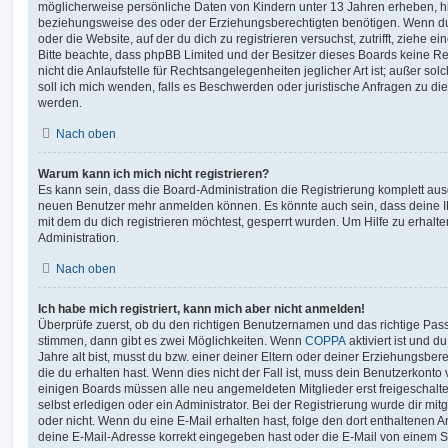
möglicherweise persönliche Daten von Kindern unter 13 Jahren erheben, h
beziehungsweise des oder der Erziehungsberechtigten benötigen. Wenn du di
oder die Website, auf der du dich zu registrieren versuchst, zutrifft, ziehe e
Bitte beachte, dass phpBB Limited und der Besitzer dieses Boards keine 
nicht die Anlaufstelle für Rechtsangelegenheiten jeglicher Art ist; außer so
soll ich mich wenden, falls es Beschwerden oder juristische Anfragen zu d
werden.
Nach oben
Warum kann ich mich nicht registrieren?
Es kann sein, dass die Board-Administration die Registrierung komplett ausg
neuen Benutzer mehr anmelden können. Es könnte auch sein, dass deine 
mit dem du dich registrieren möchtest, gesperrt wurden. Um Hilfe zu erhalt
Administration.
Nach oben
Ich habe mich registriert, kann mich aber nicht anmelden!
Überprüfe zuerst, ob du den richtigen Benutzernamen und das richtige Pa
stimmen, dann gibt es zwei Möglichkeiten. Wenn
COPPA
aktiviert ist und 
Jahre alt bist, musst du bzw. einer deiner Eltern oder deiner Erziehungsbe
die du erhalten hast. Wenn dies nicht der Fall ist, muss dein Benutzerkonto v
einigen Boards müssen alle neu angemeldeten Mitglieder erst freigeschalt
selbst erledigen oder ein Administrator. Bei der Registrierung wurde dir mitget
oder nicht. Wenn du eine E-Mail erhalten hast, folge den dort enthaltenen
deine E-Mail-Adresse korrekt eingegeben hast oder die E-Mail von einem S