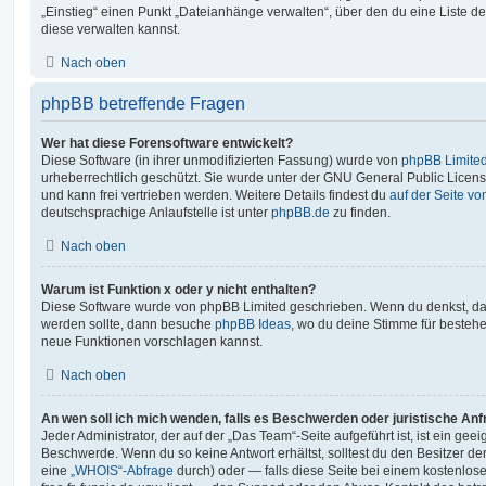
„Einstieg“ einen Punkt „Dateianhänge verwalten“, über den du eine Liste d
diese verwalten kannst.
Nach oben
phpBB betreffende Fragen
Wer hat diese Forensoftware entwickelt?
Diese Software (in ihrer unmodifizierten Fassung) wurde von
phpBB Limite
urheberrechtlich geschützt. Sie wurde unter der GNU General Public License
und kann frei vertrieben werden. Weitere Details findest du
auf der Seite v
deutschsprachige Anlaufstelle ist unter
phpBB.de
zu finden.
Nach oben
Warum ist Funktion x oder y nicht enthalten?
Diese Software wurde von phpBB Limited geschrieben. Wenn du denkst, das
werden sollte, dann besuche
phpBB Ideas
, wo du deine Stimme für beste
neue Funktionen vorschlagen kannst.
Nach oben
An wen soll ich mich wenden, falls es Beschwerden oder juristische An
Jeder Administrator, der auf der „Das Team“-Seite aufgeführt ist, ist ein geei
Beschwerde. Wenn du so keine Antwort erhältst, solltest du den Besitzer de
eine
„WHOIS“-Abfrage
durch) oder — falls diese Seite bei einem kostenlos