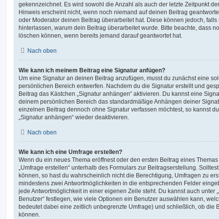
gekennzeichnet. Es wird sowohl die Anzahl als auch der letzte Zeitpunkt d
Hinweis erscheint nicht, wenn noch niemand auf deinen Beitrag geantwortet
oder Moderator deinen Beitrag überarbeitet hat. Diese können jedoch, falls s
hinterlassen, warum dein Beitrag überarbeitet wurde. Bitte beachte, dass n
löschen können, wenn bereits jemand darauf geantwortet hat.
Nach oben
Wie kann ich meinem Beitrag eine Signatur anfügen?
Um eine Signatur an deinen Beitrag anzufügen, musst du zunächst eine sol
persönlichen Bereich entwerfen. Nachdem du die Signatur erstellt und gesp
Beitrag das Kästchen „Signatur anhängen“ aktivieren. Du kannst eine Signa
deinem persönlichen Bereich das standardmäßige Anhängen deiner Signatu
einzelnen Beitrag dennoch ohne Signatur verfassen möchtest, so kannst du 
„Signatur anhängen“ wieder deaktivieren.
Nach oben
Wie kann ich eine Umfrage erstellen?
Wenn du ein neues Thema eröffnest oder den ersten Beitrag eines Themas be
„Umfrage erstellen“ unterhalb des Formulars zur Beitragserstellung. Solltes
können, so hast du wahrscheinlich nicht die Berechtigung, Umfragen zu erste
mindestens zwei Antwortmöglichkeiten in die entsprechenden Felder eingeb
jede Antwortmöglichkeit in einer eigenen Zeile steht. Du kannst auch unter
Benutzer“ festlegen, wie viele Optionen ein Benutzer auswählen kann, welche
bedeutet dabei eine zeitlich unbegrenzte Umfrage) und schließlich, ob die
können.