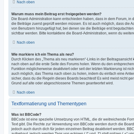
Nach oben
Warum muss mein Beitrag erst freigegeben werden?
Die Board-Administration kann entschieden haben, dass in dem Forum, in de
die Beiträge zuerst geprüft werden müssen. Es ist auch möglich, dass die A
von Benutzern hinzugefügt hat, bei denen sie die Beiträge erst begutachten
sichtbar werden. Bitte kontaktiere die Board-Administration, wenn du weiter
Nach oben
Wie markiere ich ein Thema als neu?
Durch Klicken des „Thema als neu markieren“-Links in der Beitragsansich
nach oben auf die erste Seite des Forums holen. Wenn du den entsprechende
Funktion möglicherweise deaktiviert oder seit der letzten Markierung ist nic
auch möglich, das Thema nach oben zu holen, indem du einfach eine Antwort
sicher, dass du die Regeln dieses Boards beachtest! Es wird meist nicht ge
Grund auf alte oder abgeschlossene Themen geantwortet wird.
Nach oben
Textformatierung und Thementypen
Was ist BBCode?
BBCode ist eine spezielle Umsetzung von HTML, die dir weitreichende For
Text gibt. Die Rechte zur Verwendung von BBCode werden durch die Board
jedoch auch durch dich für jeden einzelnen Beitrag deaktiviert werden. BB
aufgebaut, jedoch werden Tags von eckigen („[“ und „]“) statt spitzen („<“ 