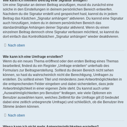
Wie kann ich meinem Beitrag eine Signatur anfügen?
Um eine Signatur an deinen Beitrag anzufügen, musst du zunächst eine
solche in den Einstellungen in deinem persönlichen Bereich entwerfen.
Nachdem du die Signatur erstellt und gespeichert hast, kannst du in jedem
Beitrag das Kästchen „Signatur anhängen“ aktivieren. Du kannst eine Signatur
auch hinzufügen, indem du in deinem persönlichen Bereich das
standardmäßige Anhängen deiner Signatur aktivierst. Wenn du einen
einzelnen Beitrag dennoch ohne Signatur verfassen möchtest, so kannst du
dort einfach das Kontrollkästchen „Signatur anhängen“ wieder deaktivieren.
Nach oben
Wie kann ich eine Umfrage erstellen?
Wenn du ein neues Thema eröffnest oder den ersten Beitrag eines Themas
bearbeitest, findest du ein Register „Umfrage erstellen“ unterhalb des
Formulars zur Beitragserstellung. Solltest du diesen Bereich nicht sehen
können, so hast du wahrscheinlich nicht die Berechtigung, Umfragen zu
erstellen. Du solltest einen Titel und mindestens zwei Antwortmöglichkeiten in
die entsprechenden Felder eingeben und dabei sicherstellen, dass jede
Antwortmöglichkeit in einer eigenen Zeile steht. Du kannst auch unter
„Auswahlmöglichkeiten pro Benutzer“ festlegen, wie viele Optionen ein
Benutzer auswählen kann, welches Zeitlimit für die Umfrage gilt (0 bedeutet
dabei eine zeitlich unbegrenzte Umfrage) und schließlich, ob die Benutzer ihre
Stimme ändern können.
Nach oben
Wieso kann ich nicht mehr Antwortmöglichkeiten erstellen?