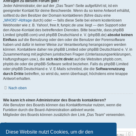
Anfragen zu diesem Forum gibt?
Jeder Administrator, der auf der „Das Team“-Seite aufgeführt ist, ist ein
geeigneter Kontakt für deine Beschwerde. Wenn du so keine Antwort erhältst,
solltest du den Besitzer der Domain kontaktieren (führe dazu eine
„WHOIS“-Abfrage
durch) oder — falls diese Seite bei einem kostenlosen
Webhoster wie z. B. Yahoo!, free.fr, funpic.de usw. liegt — den Support oder
den Abuse-Kontakt des betreffenden Dienstes. Bitte beachte, dass phpBB
Limited (phpBB.com) und phpBB Deutschland e. V. (phpBB.de)
absolut keinen
Einfluss
auf die Benutzung oder den oder die Benutzer der Forensoftware
haben und dafür in keiner Weise zur Verantwortung herangezogen werden
können. Kontaktiere daher nie phpBB Limited oder phpBB Deutschland e. V. in
Zusammenhang mit jeglichen juristischen Fragen (Unterlassungserklärungen,
Haftungsfragen usw.), die
sich nicht direkt
auf die Websiten phpbb.com,
phpbb.de oder die phpBB-Software selbst beziehen. Falls du phpBB Limited
oder phpBB Deutschland e. V. E-Mails schreibst, die die
Softwarenutzung
durch Dritte
betreffen, so wirst du, wenn überhaupt, höchstens eine knappe
Antwort erhalten.
Nach oben
Wie kann ich einen Administrator des Boards kontaktieren?
Alle Benutzer des Boards können das Kontaktformular nutzen, wenn die
Funktion durch die Board-Administration aktiviert wurde.
Mitglieder des Boards können zusätzlich den Link „Das Team“ verwenden.
Nach oben
Diese Website nutzt Cookies, um dir den
Gehe zu