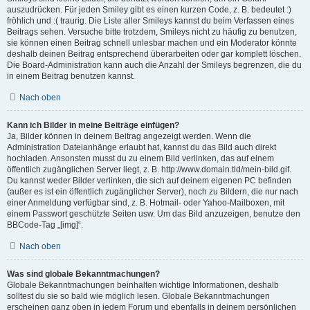
auszudrücken. Für jeden Smiley gibt es einen kurzen Code, z. B. bedeutet :)
fröhlich und :( traurig. Die Liste aller Smileys kannst du beim Verfassen eines
Beitrags sehen. Versuche bitte trotzdem, Smileys nicht zu häufig zu benutzen,
sie können einen Beitrag schnell unlesbar machen und ein Moderator könnte
deshalb deinen Beitrag entsprechend überarbeiten oder gar komplett löschen.
Die Board-Administration kann auch die Anzahl der Smileys begrenzen, die du
in einem Beitrag benutzen kannst.
Nach oben
Kann ich Bilder in meine Beiträge einfügen?
Ja, Bilder können in deinem Beitrag angezeigt werden. Wenn die
Administration Dateianhänge erlaubt hat, kannst du das Bild auch direkt
hochladen. Ansonsten musst du zu einem Bild verlinken, das auf einem
öffentlich zugänglichen Server liegt, z. B. http://www.domain.tld/mein-bild.gif.
Du kannst weder Bilder verlinken, die sich auf deinem eigenen PC befinden
(außer es ist ein öffentlich zugänglicher Server), noch zu Bildern, die nur nach
einer Anmeldung verfügbar sind, z. B. Hotmail- oder Yahoo-Mailboxen, mit
einem Passwort geschützte Seiten usw. Um das Bild anzuzeigen, benutze den
BBCode-Tag „[img]“.
Nach oben
Was sind globale Bekanntmachungen?
Globale Bekanntmachungen beinhalten wichtige Informationen, deshalb
solltest du sie so bald wie möglich lesen. Globale Bekanntmachungen
erscheinen ganz oben in jedem Forum und ebenfalls in deinem persönlichen