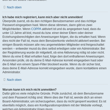
Nach oben
Ich habe mich registriert, kann mich aber nicht anmelden!
Überprüfe zuerst, ob du den richtigen Benutzernamen und das richtige
Passwort eingegeben hast. Wenn diese stimmen, dann gibt es zwei
Möglichkeiten. Wenn
COPPA
aktiviert ist und du angegeben hast, dass du
unter 13 Jahre alt bist, musst du bzw. einer deiner Eltern oder deiner
Erziehungsberechtigten den Anweisungen folgen, die du erhalten hast. Wenn
dies nicht der Fall ist, muss dein Benutzerkonto vielleicht aktiviert werden. Bei
einigen Boards müssen alle neu angemeldeten Mitglieder erst freigeschaltet
werden – entweder musst du dies selbst erledigen oder ein Administrator. Bei
der Registrierung wurde dir mitgeteilt, ob eine Aktivierung nötig ist oder nicht.
Wenn du eine E-Mail erhalten hast, folge den dort enthaltenen Anweisungen.
Ansonsten prüfe, ob du deine E-Mail-Adresse korrekt eingegeben hast oder
die E-Mail von einem Spam-Filter blockiert wurde. Wenn du dir sicher bist,
dass deine E-Mail-Adresse korrekt eingegeben wurde, dann kontaktiere einen
Administrator.
Nach oben
Warum kann ich mich nicht anmelden?
Dafür gibt es viele mögliche Gründe. Prüfe zunächst, ob dein Benutzername
und dein Passwort richtig sind. Wenn dies der Fall ist, wende dich an einen
Board-Administrator, um sicherzugehen, dass du nicht gesperrt wurdest. Es ist
ebenfalls möglich, dass ein Konfigurationsproblem mit der Website vorliegt,
welches ein Administrator lösen muss.