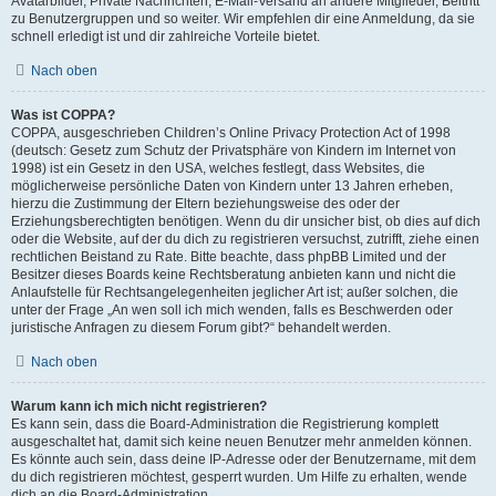
Avatarbilder, Private Nachrichten, E-Mail-Versand an andere Mitglieder, Beitritt
zu Benutzergruppen und so weiter. Wir empfehlen dir eine Anmeldung, da sie
schnell erledigt ist und dir zahlreiche Vorteile bietet.
Nach oben
Was ist COPPA?
COPPA, ausgeschrieben Children’s Online Privacy Protection Act of 1998
(deutsch: Gesetz zum Schutz der Privatsphäre von Kindern im Internet von
1998) ist ein Gesetz in den USA, welches festlegt, dass Websites, die
möglicherweise persönliche Daten von Kindern unter 13 Jahren erheben,
hierzu die Zustimmung der Eltern beziehungsweise des oder der
Erziehungsberechtigten benötigen. Wenn du dir unsicher bist, ob dies auf dich
oder die Website, auf der du dich zu registrieren versuchst, zutrifft, ziehe einen
rechtlichen Beistand zu Rate. Bitte beachte, dass phpBB Limited und der
Besitzer dieses Boards keine Rechtsberatung anbieten kann und nicht die
Anlaufstelle für Rechtsangelegenheiten jeglicher Art ist; außer solchen, die
unter der Frage „An wen soll ich mich wenden, falls es Beschwerden oder
juristische Anfragen zu diesem Forum gibt?“ behandelt werden.
Nach oben
Warum kann ich mich nicht registrieren?
Es kann sein, dass die Board-Administration die Registrierung komplett
ausgeschaltet hat, damit sich keine neuen Benutzer mehr anmelden können.
Es könnte auch sein, dass deine IP-Adresse oder der Benutzername, mit dem
du dich registrieren möchtest, gesperrt wurden. Um Hilfe zu erhalten, wende
dich an die Board-Administration.