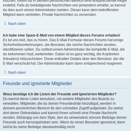
löschen, indem du in deinem persönlichen Bereich eine entsprechende Regel
erstellst. Falls du belästigende Nachrichten von jemandem erhältst, so kannst
du dies auch einem Administrator melden. Dieser kann dem betreffenden
Mitglied dann verbieten, Private Nachrichten zu versenden.
Nach oben
Ich habe eine Spam-E-Mail von einem Mitglied dieses Forums erhalten!
Es tut uns leid, das zu hören. Das E-Mail-Formular dieses Forums hat einige
Sicherheitsvorkehrungen, die Benutzer, die solche Nachrichten senden,
identifizieren sollen. Du solltest einem Administrator die komplette E-Mail, die
du bekommen hast, weiterleiten. Dabei ist es ganz wichtig, die Kopfzeilen
(Headers) mitzuschicken. Diese enthalten Details über den Benutzer, der die
E-Mail verschickt hat. Der Administrator kann dann entsprechend reagieren.
Nach oben
Freunde und ignorierte Mitglieder
Wozu benötige ich die Listen der Freunde und ignorierten Mitglieder?
Du kannst diese Listen benutzen, um andere Mitglieder des Boards zu
verwalten. Mitglieder, die du deiner Freundesliste hinzufügst, werden in
deinem persönlichen Bereich für den schnellen Zugriff aufgelistet. Du siehst
dort deren Onlinestatus und kannst ihnen schnell eine Private Nachricht
senden. Abhängig von dem Style, den du verwendest, können Beiträge deiner
Freunde auch hervorgehoben sein. Wenn du einen Benutzer ignorierst, dann
siehst du seine Beiträge standardmäßig nicht.