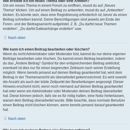
Wie erstelle ich ein neues Thema oder eine Antwort?
Um ein neues Thema in einem Forum zu eröffnen, musst du auf „Neues
Thema“ klicken. Um auf einen Beitrag zu antworten, musst du auf „Antworten“
klicken. Es könnte sein, dass eine Registrierung erforderlich ist, bevor du einen
Beitrag schreiben kannst. Deine Berechtigungen sind jeweils am Ende der
Foren- und der Beitragsansicht aufgelistet. Z. B. „Du darfst neue Themen
erstellen“, „Du darfst Dateianhänge erstellen“ usw.
Nach oben
Wie kann ich einen Beitrag bearbeiten oder löschen?
Wenn du nicht Administrator oder Moderator bist, kannst du nur deine eigenen
Beiträge bearbeiten oder löschen. Du kannst einen Beitrag bearbeiten, indem
du das „Ändere Beitrag“-Symbol für den entsprechenden Beitrag anklickst;
eventuell ist dies nur für einen begrenzten Zeitraum nach seiner Erstellung
möglich. Wenn bereits jemand auf deinen Beitrag geantwortet hat, wird dein
Beitrag in der Themenansicht als überarbeitet gekennzeichnet. Es wird sowohl
die Anzahl als auch der letzte Zeitpunkt der Bearbeitungen angezeigt. Dieser
Hinweis erscheint nicht, wenn noch niemand auf deinen Beitrag geantwortet
hat oder wenn ein Administrator oder Moderator deinen Beitrag überarbeitet
hat. Diese können jedoch, falls sie es für nötig halten, eine Notiz hinterlassen,
warum dein Beitrag überarbeitet wurde. Bitte beachte, dass normale Benutzer
einen Beitrag nicht löschen können, wenn bereits jemand darauf geantwortet
hat.
Nach oben