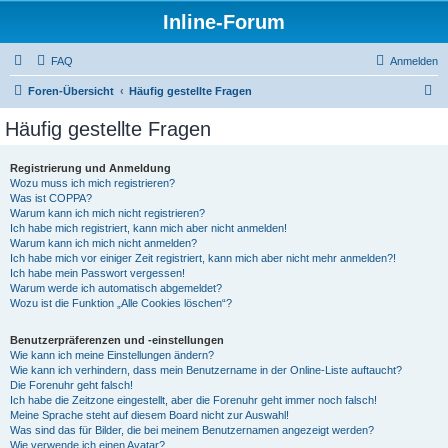
Inline-Forum
FAQ
Anmelden
S
Foren-Übersicht
Häufig gestellte Fragen
u
Häufig gestellte Fragen
c
h
Registrierung und Anmeldung
Wozu muss ich mich registrieren?
e
Was ist COPPA?
Warum kann ich mich nicht registrieren?
Ich habe mich registriert, kann mich aber nicht anmelden!
Warum kann ich mich nicht anmelden?
Ich habe mich vor einiger Zeit registriert, kann mich aber nicht mehr anmelden?!
Ich habe mein Passwort vergessen!
Warum werde ich automatisch abgemeldet?
Wozu ist die Funktion „Alle Cookies löschen“?
Benutzerpräferenzen und -einstellungen
Wie kann ich meine Einstellungen ändern?
Wie kann ich verhindern, dass mein Benutzername in der Online-Liste auftaucht?
Die Forenuhr geht falsch!
Ich habe die Zeitzone eingestellt, aber die Forenuhr geht immer noch falsch!
Meine Sprache steht auf diesem Board nicht zur Auswahl!
Was sind das für Bilder, die bei meinem Benutzernamen angezeigt werden?
Wie verwende ich einen Avatar?