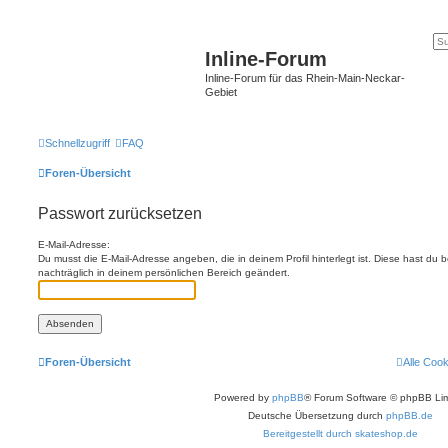
Inline-Forum
Inline-Forum für das Rhein-Main-Neckar-
Gebiet
Schnellzugriff
FAQ
Foren-Übersicht
Passwort zurücksetzen
E-Mail-Adresse:
Du musst die E-Mail-Adresse angeben, die in deinem Profil hinterlegt ist. Diese hast du
nachträglich in deinem persönlichen Bereich geändert.
Foren-Übersicht
Alle Coo
Powered by
phpBB
® Forum Software © phpBB Lim
Deutsche Übersetzung durch
phpBB.de
Bereitgestellt durch skateshop.de