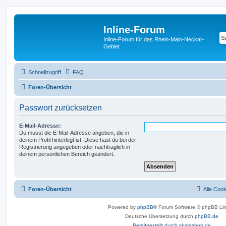
Inline-Forum
Inline-Forum für das Rhein-Main-Neckar-
Gebiet
Schnellzugriff
FAQ
Foren-Übersicht
Passwort zurücksetzen
E-Mail-Adresse:
Du musst die E-Mail-Adresse angeben, die in
deinem Profil hinterlegt ist. Diese hast du bei der
Registrierung angegeben oder nachträglich in
deinem persönlichen Bereich geändert.
Foren-Übersicht
Alle Coo
Powered by
phpBB
® Forum Software © phpBB Lim
Deutsche Übersetzung durch
phpBB.de
Bereitgestellt durch skateshop.de