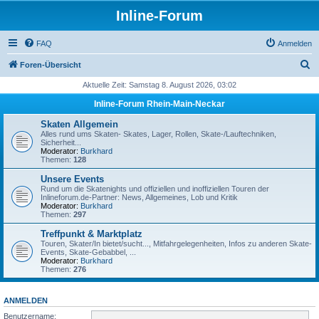
Inline-Forum
FAQ
Anmelden
S
Foren-Übersicht
u
Aktuelle Zeit: Samstag 8. August 2026, 03:02
c
Inline-Forum Rhein-Main-Neckar
h
Skaten Allgemein
e
Alles rund ums Skaten- Skates, Lager, Rollen, Skate-/Lauftechniken,
Sicherheit...
Moderator:
Burkhard
Themen:
128
Unsere Events
Rund um die Skatenights und offiziellen und inoffiziellen Touren der
Inlineforum.de-Partner: News, Allgemeines, Lob und Kritik
Moderator:
Burkhard
Themen:
297
Treffpunkt & Marktplatz
Touren, Skater/In bietet/sucht..., Mitfahrgelegenheiten, Infos zu anderen Skate-
Events, Skate-Gebabbel, ...
Moderator:
Burkhard
Themen:
276
ANMELDEN
Benutzername: