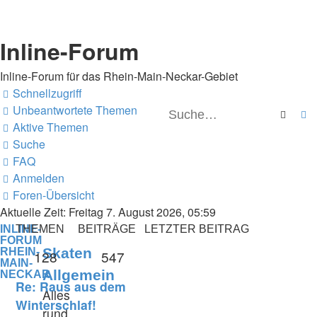
Inline-Forum
Inline-Forum für das Rhein-Main-Neckar-Gebiet
Schnellzugriff
Unbeantwortete Themen
Suche
E
Aktive Themen
Suche
FAQ
Anmelden
Foren-Übersicht
Aktuelle Zeit: Freitag 7. August 2026, 05:59
INLINE-
THEMEN
BEITRÄGE
LETZTER BEITRAG
FORUM
Skaten
RHEIN-
128
547
MAIN-
Allgemein
NECKAR
Re: Raus aus dem
Alles
Winterschlaf!
rund