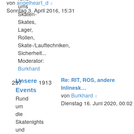
Neuester
von
angelheart_d
ums
Beitrag
Sonntag 3. April 2016, 15:31
Skaten-
Skates,
Lager,
Rollen,
Skate-/Lauftechniken,
Sicherheit...
Moderator:
Burkhard
Re: RIT, ROS, andere
Unsere
297
1913
Inlinesk…
Events
Neuester
von
Burkhard
Rund
Beitrag
Dienstag 16. Juni 2020, 00:02
um
die
Skatenights
und