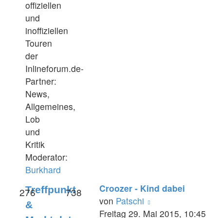
offiziellen
und
inoffiziellen
Touren
der
Inlineforum.de-
Partner:
News,
Allgemeines,
Lob
und
Kritik
Moderator:
Burkhard
Croozer - Kind dabei
Treffpunkt
276
738
Neuester
von
Patschi
&
Beitrag
Freitag 29. Mai 2015, 10:45