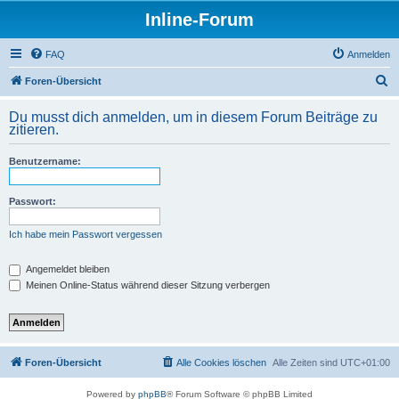
Inline-Forum
FAQ
Anmelden
S
Foren-Übersicht
u
Du musst dich anmelden, um in diesem Forum Beiträge zu
c
zitieren.
h
Benutzername:
e
Passwort:
Ich habe mein Passwort vergessen
Angemeldet bleiben
Meinen Online-Status während dieser Sitzung verbergen
Foren-Übersicht
Alle Cookies löschen
Alle Zeiten sind
UTC+01:00
Powered by
phpBB
® Forum Software © phpBB Limited