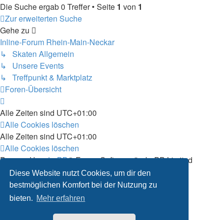
Die Suche ergab 0 Treffer • Seite
1
von
1
Zur erweiterten Suche
Gehe zu
Inline-Forum Rhein-Main-Neckar
↳ Skaten Allgemein
↳ Unsere Events
↳ Treffpunkt & Marktplatz
Foren-Übersicht
Alle Zeiten sind
UTC+01:00
Alle Cookies löschen
Alle Zeiten sind
UTC+01:00
Alle Cookies löschen
Powered by
phpBB
® Forum Software © phpBB Limited
Deutsche Übersetzung durch
phpBB.de
Diese Website nutzt Cookies, um dir den
Bereitgestellt durch skateshop.de
bestmöglichen Komfort bei der Nutzung zu
Datenschutz
|
Nutzungsbedingungen
bieten.
Mehr erfahren