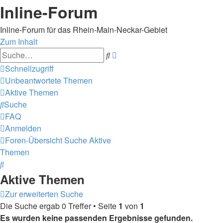
Inline-Forum
Inline-Forum für das Rhein-Main-Neckar-Gebiet
Zum Inhalt
Erweiterte
Suche
Suche
Schnellzugriff
Unbeantwortete Themen
Aktive Themen
Suche
FAQ
Anmelden
Foren-Übersicht
Suche
Aktive
Themen
Suche
Aktive Themen
Zur erweiterten Suche
Die Suche ergab 0 Treffer • Seite
1
von
1
Es wurden keine passenden Ergebnisse gefunden.