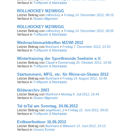
Verfasst in
Treffpunkt & Marktplatz
ROLLHOCKEY MZ/WI/GG
Letzter Beitrag von
rollhockey
«
Freitag 14. Dezember 2012, 08:15
Verfasst in
Skaten Allgemein
ROLLHOCKEY MZ/WI/GG
Letzter Beitrag von
rollhockey
«
Freitag 14. Dezember 2012, 08:05
Verfasst in
Treffpunkt & Marktplatz
Weihnachtsmarkttreffen MZ/WI 2012
Letzter Beitrag von
Burkhard
«
Freitag 7. Dezember 2012, 23:33
Verfasst in
Treffpunkt & Marktplatz
Wintertraining der Sportfreunde Seeheim e.V.
Letzter Beitrag von
Claudi
«
Donnerstag 25. Oktober 2012, 10:46
Verfasst in
Treffpunkt & Marktplatz
Startummern, MFG, etc. für Rhine-on-Skates 2012
Letzter Beitrag von
Burkhard
«
Freitag 24. August 2012, 10:49
Verfasst in
Treffpunkt & Marktplatz
Bilderarchiv 2003
Letzter Beitrag von
Manfred
«
Montag 9. Juli 2012, 15:44
Verfasst in
Skaten Allgemein
Tal toTal am Sonntag, 24.06.2012
Letzter Beitrag von
angelheart_d
«
Freitag 22. Juni 2012, 09:02
Verfasst in
Treffpunkt & Marktplatz
Erdbeerfesttour 16.06.2012
Letzter Beitrag von
Burkhard
«
Mittwoch 13. Juni 2012, 23:13
Verfasst in
Unsere Events