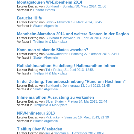
Montagstouren WI-Erbenheim 2014
Letzter Beitrag von
Burkhard
«
Sonntag 30. März 2014, 21:00
Verfasst in
Unsere Events
Brauche Hilfe
Letzter Beitrag von
Sabin
«
Mittwoch 19. März 2014, 07:45
Verfasst in
Skaten Allgemein
Mannheim-Marathon 2014 und weitere Rennen in der Region
Letzter Beitrag von
Burkhard
«
Mittwoch 19. Februar 2014, 23:20
Verfasst in
Treffpunkt & Marktplatz
Kann man stinkende Skates waschen?
Letzter Beitrag von
Skatewanderer
«
Sonntag 27. Oktober 2013, 23:17
Verfasst in
Skaten Allgemein
Rollstuhlmarathon Heidelberg / Halbmarathon Inliner
Letzter Beitrag von
Titi
«
Freitag 21. Juni 2013, 12:56
Verfasst in
Treffpunkt & Marktplatz
In der Zeitung: Tourenbeschreibung "Rund um Hochheim"
Letzter Beitrag von
Burkhard
«
Donnerstag 13. Juni 2013, 21:45
Verfasst in
Skaten Allgemein
Inline marathon Ausrüstung zu verkaufen
Letzter Beitrag von
Silver Skater
«
Freitag 24. Mai 2013, 22:44
Verfasst in
Treffpunkt & Marktplatz
NRW-Inlinetour 2013
Letzter Beitrag von
Picknicker
«
Samstag 16. März 2013, 21:39
Verfasst in
Skaten Allgemein
Tiefflug über Wiesbaden
Letzter Beitrag von
laui
«
Sonntag 16. Dezember 2012, 08:26