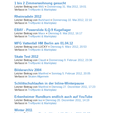
1 bis 2 Zimmerwohnung gesucht
Letzter Beitrag von
MdU
«
Donnerstag 31. Mai 2012, 19:01
Verfasst in
Treffpunkt & Marktplatz
Rheinradeln 2012
Letzter Beitrag von
Burkhard
«
Donnerstag 10. Mai 2012, 22:10
Verfasst in
Treffpunkt & Marktplatz
EBAY - Powerslide ILQ-9 Kugellager
Letzter Beitrag von
Maxx
«
Dienstag 8. Mai 2012, 16:17
Verfasst in
Treffpunkt & Marktplatz
MFG Vattenfall HM Berlin am 01.04.12
Letzter Beitrag von
LUCKY
«
Dienstag 6. März 2012, 20:53
Verfasst in
Treffpunkt & Marktplatz
Skate Test 2012
Letzter Beitrag von
Claudi
«
Donnerstag 9. Februar 2012, 23:38
Verfasst in
Treffpunkt & Marktplatz
Bilderarchiv 2004
Letzter Beitrag von
Manfred
«
Sonntag 5. Februar 2012, 20:05
Verfasst in
Skaten Allgemein
Schlittschuhlaufen in der Inline-Winterpause
Letzter Beitrag von
Manfred
«
Dienstag 27. Dezember 2011, 17:23
Verfasst in
Treffpunkt & Marktplatz
Erbenheimer Rundkurs endlich auch auf YouTube
Letzter Beitrag von
laui
«
Dienstag 20. Dezember 2011, 14:19
Verfasst in
Treffpunkt & Marktplatz
Winter 2011