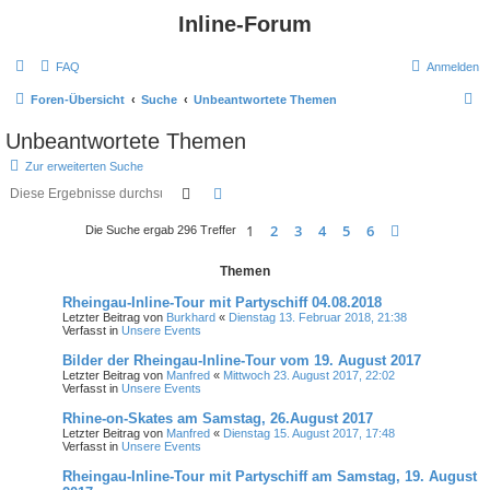
Inline-Forum
FAQ
Anmelden
S
Foren-Übersicht
Suche
Unbeantwortete Themen
u
Unbeantwortete Themen
c
Zur erweiterten Suche
h
Suche
Erweiterte Suche
e
1
2
3
4
5
6
Nächste
Die Suche ergab 296 Treffer
Themen
Rheingau-Inline-Tour mit Partyschiff 04.08.2018
Letzter Beitrag von
Burkhard
«
Dienstag 13. Februar 2018, 21:38
Verfasst in
Unsere Events
Bilder der Rheingau-Inline-Tour vom 19. August 2017
Letzter Beitrag von
Manfred
«
Mittwoch 23. August 2017, 22:02
Verfasst in
Unsere Events
Rhine-on-Skates am Samstag, 26.August 2017
Letzter Beitrag von
Manfred
«
Dienstag 15. August 2017, 17:48
Verfasst in
Unsere Events
Rheingau-Inline-Tour mit Partyschiff am Samstag, 19. August