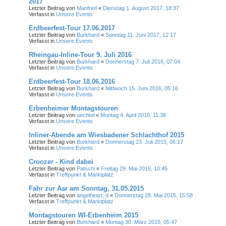
2017
Letzter Beitrag von
Manfred
«
Dienstag 1. August 2017, 18:37
Verfasst in
Unsere Events
Erdbeerfest-Tour 17.06.2017
Letzter Beitrag von
Burkhard
«
Sonntag 11. Juni 2017, 12:17
Verfasst in
Unsere Events
Rheingau-Inline-Tour 9. Juli 2016
Letzter Beitrag von
Burkhard
«
Donnerstag 7. Juli 2016, 07:04
Verfasst in
Unsere Events
Erdbeerfest-Tour 18.06.2016
Letzter Beitrag von
Burkhard
«
Mittwoch 15. Juni 2016, 05:16
Verfasst in
Unsere Events
Erbenheimer Montagstouren
Letzter Beitrag von
uechtel
«
Montag 4. April 2016, 11:38
Verfasst in
Unsere Events
Inliner-Abende am Wiesbadener Schlachthof 2015
Letzter Beitrag von
Burkhard
«
Donnerstag 23. Juli 2015, 06:17
Verfasst in
Unsere Events
Croozer - Kind dabei
Letzter Beitrag von
Patschi
«
Freitag 29. Mai 2015, 10:45
Verfasst in
Treffpunkt & Marktplatz
Fahr zur Aar am Sonntag, 31.05.2015
Letzter Beitrag von
angelheart_d
«
Donnerstag 28. Mai 2015, 15:58
Verfasst in
Treffpunkt & Marktplatz
Montagstouren WI-Erbenheim 2015
Letzter Beitrag von
Burkhard
«
Montag 30. März 2015, 05:47