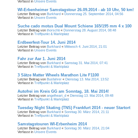
Verfasst in
Unsere Events
WI-Erbenheimer Samstagstour 26.09.2014 - ab 10 Uhr, 50 km!
Letzter Beitrag von
Burkhard
«
Donnerstag 25. September 2014, 04:56
Verfasst in
Unsere Events
Suche cado motus Dual Mount Schiene 165/195 mm 4 x 100
Letzter Beitrag von
thorschti
«
Donnerstag 28. August 2014, 08:48
Verfasst in
Treffpunkt & Marktplatz
Erdbeerfest-Tour 14. Juni 2014
Letzter Beitrag von
Burkhard
«
Mittwoch 4. Juni 2014, 21:01
Verfasst in
Unsere Events
Fahr zur Aar 1. Juni 2014
Letzter Beitrag von
Burkhard
«
Samstag 31. Mai 2014, 07:41
Verfasst in
Treffpunkt & Marktplatz
3 Sätze Matter Wheels Marathon Lite F1100
Letzter Beitrag von
Busfahrer
«
Dienstag 13. Mai 2014, 13:52
Verfasst in
Treffpunkt & Marktplatz
Autofrei im Kreis GG am Sonntag, 18. Mai 2014!
Letzter Beitrag von
angelheart_d
«
Dienstag 13. Mai 2014, 09:48
Verfasst in
Treffpunkt & Marktplatz
Tuesday Night Skating (TNS) Frankfurt 2014 - neuer Startort
Letzter Beitrag von
Burkhard
«
Sonntag 30. März 2014, 21:11
Verfasst in
Treffpunkt & Marktplatz
Samstagstouren WI-Erbenheim 2014
Letzter Beitrag von
Burkhard
«
Sonntag 30. März 2014, 21:04
Verfasst in
Unsere Events