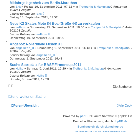
Mitfahrgelegenheit zum Berlin-Marathon
von
Erik
»
Freitag 16. September 2011, 07:52
» in
Treffpunkt & Marktplatz
0
Antworten
104264
Zugriffe
Letzter Beitrag
von
Erik
Freitag 16. September 2011, 07:52
Neue K2 Skates Moto 84 Boa (Größe 44) zu verkaufen
von
redhorn
»
Donnerstag 15. September 2011, 18:00
» in
Treffpunkt & Marktplatz
0
Antw
102108
Zugriffe
Letzter Beitrag
von
redhorn
Donnerstag 15. September 2011, 18:00
Angebot: Rollerblade Fusion X3
von
angelheart_d
»
Donnerstag 1. September 2011, 16:48
» in
Treffpunkt & Marktplatz
0
103625
Zugriffe
Letzter Beitrag
von
angelheart_d
Donnerstag 1. September 2011, 16:48
Suche Startplatz für BASF Firmencup 2011
von
Heiko
»
Sonntag 5. Juni 2011, 19:29
» in
Treffpunkt & Marktplatz
0
Antworten
101600
Zugriffe
Letzter Beitrag
von
Heiko
Sonntag 5. Juni 2011, 19:29
Die Suche er
Zur erweiterten Suche
Foren-Übersicht
Alle Coo
Powered by
phpBB
® Forum Software © phpBB Lim
Deutsche Übersetzung durch
phpBB.de
Bereitgestellt durch skateshop.de
Datenschutz
|
Nutzungsbedingungen