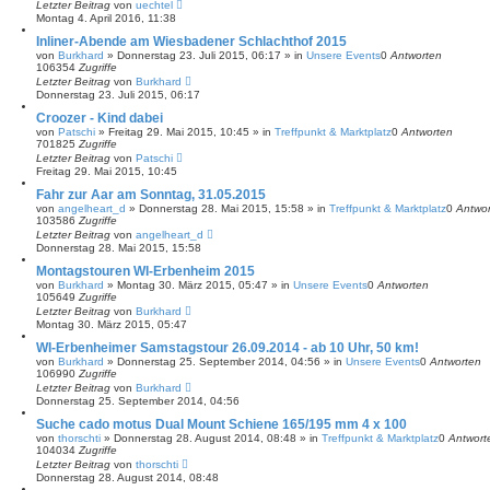
Letzter Beitrag
von
uechtel
Montag 4. April 2016, 11:38
Inliner-Abende am Wiesbadener Schlachthof 2015
von
Burkhard
»
Donnerstag 23. Juli 2015, 06:17
» in
Unsere Events
0
Antworten
106354
Zugriffe
Letzter Beitrag
von
Burkhard
Donnerstag 23. Juli 2015, 06:17
Croozer - Kind dabei
von
Patschi
»
Freitag 29. Mai 2015, 10:45
» in
Treffpunkt & Marktplatz
0
Antworten
701825
Zugriffe
Letzter Beitrag
von
Patschi
Freitag 29. Mai 2015, 10:45
Fahr zur Aar am Sonntag, 31.05.2015
von
angelheart_d
»
Donnerstag 28. Mai 2015, 15:58
» in
Treffpunkt & Marktplatz
0
Antwo
103586
Zugriffe
Letzter Beitrag
von
angelheart_d
Donnerstag 28. Mai 2015, 15:58
Montagstouren WI-Erbenheim 2015
von
Burkhard
»
Montag 30. März 2015, 05:47
» in
Unsere Events
0
Antworten
105649
Zugriffe
Letzter Beitrag
von
Burkhard
Montag 30. März 2015, 05:47
WI-Erbenheimer Samstagstour 26.09.2014 - ab 10 Uhr, 50 km!
von
Burkhard
»
Donnerstag 25. September 2014, 04:56
» in
Unsere Events
0
Antworten
106990
Zugriffe
Letzter Beitrag
von
Burkhard
Donnerstag 25. September 2014, 04:56
Suche cado motus Dual Mount Schiene 165/195 mm 4 x 100
von
thorschti
»
Donnerstag 28. August 2014, 08:48
» in
Treffpunkt & Marktplatz
0
Antwort
104034
Zugriffe
Letzter Beitrag
von
thorschti
Donnerstag 28. August 2014, 08:48