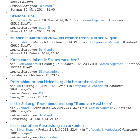
106035
Zugriffe
Letzter Beitrag
von
Burkhard
Sonntag 30. März 2014, 21:00
Brauche Hilfe
von
Sabin
»
Mittwoch 19. März 2014, 07:45
» in
Skaten Allgemein
0
Antworten
98512
Zugriffe
Letzter Beitrag
von
Sabin
Mittwoch 19. März 2014, 07:45
Mannheim-Marathon 2014 und weitere Rennen in der Region
von
Burkhard
»
Mittwoch 19. Februar 2014, 23:20
» in
Treffpunkt & Marktplatz
0
Antworte
99616
Zugriffe
Letzter Beitrag
von
Burkhard
Mittwoch 19. Februar 2014, 23:20
Kann man stinkende Skates waschen?
von
Skatewanderer
»
Sonntag 27. Oktober 2013, 23:17
» in
Skaten Allgemein
0
Antworte
103217
Zugriffe
Letzter Beitrag
von
Skatewanderer
Sonntag 27. Oktober 2013, 23:17
Rollstuhlmarathon Heidelberg / Halbmarathon Inliner
von
Titi
»
Freitag 21. Juni 2013, 12:56
» in
Treffpunkt & Marktplatz
0
Antworten
99493
Zugriffe
Letzter Beitrag
von
Titi
Freitag 21. Juni 2013, 12:56
In der Zeitung: Tourenbeschreibung "Rund um Hochheim"
von
Burkhard
»
Donnerstag 13. Juni 2013, 21:45
» in
Skaten Allgemein
0
Antworten
98670
Zugriffe
Letzter Beitrag
von
Burkhard
Donnerstag 13. Juni 2013, 21:45
Inline marathon Ausrüstung zu verkaufen
von
Silver Skater
»
Freitag 24. Mai 2013, 22:44
» in
Treffpunkt & Marktplatz
0
Antworten
100128
Zugriffe
Letzter Beitrag
von
Silver Skater