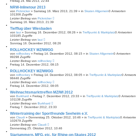
Freitag 24. Mai 2013, 22:44
NRW-Inlinetour 2013
von
Picknicker
»
Samstag 16. März 2013, 21:39
» in
Skaten Allgemein
0
Antworten
101306
Zugriffe
Letzter Beitrag
von
Picknicker
Samstag 16. März 2013, 21:39
Tiefflug über Wiesbaden
von
laui
»
Sonntag 16. Dezember 2012, 08:26
» in
Treffpunkt & Marktplatz
0
Antworten
103185
Zugriffe
Letzter Beitrag
von
laui
Sonntag 16. Dezember 2012, 08:26
ROLLHOCKEY MZ/WI/GG
von
rollhockey
»
Freitag 14. Dezember 2012, 08:15
» in
Skaten Allgemein
0
Antworten
99298
Zugriffe
Letzter Beitrag
von
rollhockey
Freitag 14. Dezember 2012, 08:15
ROLLHOCKEY MZ/WI/GG
von
rollhockey
»
Freitag 14. Dezember 2012, 08:05
» in
Treffpunkt & Marktplatz
0
Antwort
98446
Zugriffe
Letzter Beitrag
von
rollhockey
Freitag 14. Dezember 2012, 08:05
Weihnachtsmarkttreffen MZ/WI 2012
von
Burkhard
»
Freitag 7. Dezember 2012, 23:33
» in
Treffpunkt & Marktplatz
0
Antworten
101138
Zugriffe
Letzter Beitrag
von
Burkhard
Freitag 7. Dezember 2012, 23:33
Wintertraining der Sportfreunde Seeheim e.V.
von
Claudi
»
Donnerstag 25. Oktober 2012, 10:46
» in
Treffpunkt & Marktplatz
0
Antworte
102679
Zugriffe
Letzter Beitrag
von
Claudi
Donnerstag 25. Oktober 2012, 10:46
Startummern, MFG, etc. für Rhine-on-Skates 2012