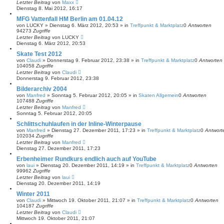
Letzter Beitrag
von
Maxx
Dienstag 8. Mai 2012, 16:17
MFG Vattenfall HM Berlin am 01.04.12
von
LUCKY
»
Dienstag 6. März 2012, 20:53
» in
Treffpunkt & Marktplatz
0
Antworten
94273
Zugriffe
Letzter Beitrag
von
LUCKY
Dienstag 6. März 2012, 20:53
Skate Test 2012
von
Claudi
»
Donnerstag 9. Februar 2012, 23:38
» in
Treffpunkt & Marktplatz
0
Antworten
104058
Zugriffe
Letzter Beitrag
von
Claudi
Donnerstag 9. Februar 2012, 23:38
Bilderarchiv 2004
von
Manfred
»
Sonntag 5. Februar 2012, 20:05
» in
Skaten Allgemein
0
Antworten
107488
Zugriffe
Letzter Beitrag
von
Manfred
Sonntag 5. Februar 2012, 20:05
Schlittschuhlaufen in der Inline-Winterpause
von
Manfred
»
Dienstag 27. Dezember 2011, 17:23
» in
Treffpunkt & Marktplatz
0
Antwort
102034
Zugriffe
Letzter Beitrag
von
Manfred
Dienstag 27. Dezember 2011, 17:23
Erbenheimer Rundkurs endlich auch auf YouTube
von
laui
»
Dienstag 20. Dezember 2011, 14:19
» in
Treffpunkt & Marktplatz
0
Antworten
99962
Zugriffe
Letzter Beitrag
von
laui
Dienstag 20. Dezember 2011, 14:19
Winter 2011
von
Claudi
»
Mittwoch 19. Oktober 2011, 21:07
» in
Treffpunkt & Marktplatz
0
Antworten
104187
Zugriffe
Letzter Beitrag
von
Claudi
Mittwoch 19. Oktober 2011, 21:07