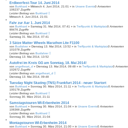
Erdbeerfest-Tour 14. Juni 2014
von
Burkhard
»
Mittwoch 4. Juni 2014, 21:01
» in
Unsere Events
0
Antworten
106237
Zugriffe
Letzter Beitrag
von
Burkhard
Mittwoch 4. Juni 2014, 21:01
Fahr zur Aar 1. Juni 2014
von
Burkhard
»
Samstag 31. Mai 2014, 07:41
» in
Treffpunkt & Marktplatz
0
Antworten
99476
Zugriffe
Letzter Beitrag
von
Burkhard
Samstag 31. Mai 2014, 07:41
3 Sätze Matter Wheels Marathon Lite F1100
von
Busfahrer
»
Dienstag 13. Mai 2014, 13:52
» in
Treffpunkt & Marktplatz
0
Antworten
101078
Zugriffe
Letzter Beitrag
von
Busfahrer
Dienstag 13. Mai 2014, 13:52
Autofrei im Kreis GG am Sonntag, 18. Mai 2014!
von
angelheart_d
»
Dienstag 13. Mai 2014, 09:48
» in
Treffpunkt & Marktplatz
0
Antworte
102672
Zugriffe
Letzter Beitrag
von
angelheart_d
Dienstag 13. Mai 2014, 09:48
Tuesday Night Skating (TNS) Frankfurt 2014 - neuer Startort
von
Burkhard
»
Sonntag 30. März 2014, 21:11
» in
Treffpunkt & Marktplatz
0
Antworten
100178
Zugriffe
Letzter Beitrag
von
Burkhard
Sonntag 30. März 2014, 21:11
Samstagstouren WI-Erbenheim 2014
von
Burkhard
»
Sonntag 30. März 2014, 21:04
» in
Unsere Events
0
Antworten
106366
Zugriffe
Letzter Beitrag
von
Burkhard
Sonntag 30. März 2014, 21:04
Montagstouren WI-Erbenheim 2014
von
Burkhard
»
Sonntag 30. März 2014, 21:00
» in
Unsere Events
0
Antworten