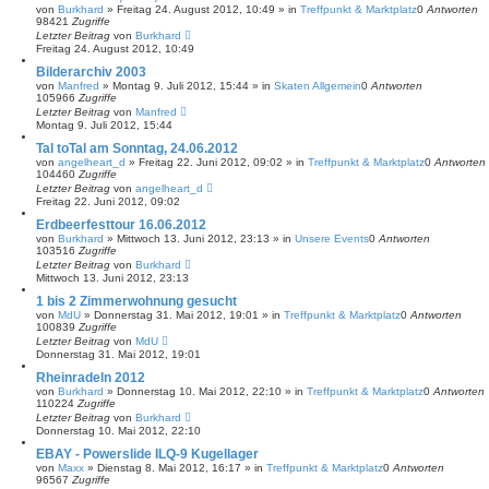
von
Burkhard
»
Freitag 24. August 2012, 10:49
» in
Treffpunkt & Marktplatz
0
Antworten
98421
Zugriffe
Letzter Beitrag
von
Burkhard
Freitag 24. August 2012, 10:49
Bilderarchiv 2003
von
Manfred
»
Montag 9. Juli 2012, 15:44
» in
Skaten Allgemein
0
Antworten
105966
Zugriffe
Letzter Beitrag
von
Manfred
Montag 9. Juli 2012, 15:44
Tal toTal am Sonntag, 24.06.2012
von
angelheart_d
»
Freitag 22. Juni 2012, 09:02
» in
Treffpunkt & Marktplatz
0
Antworten
104460
Zugriffe
Letzter Beitrag
von
angelheart_d
Freitag 22. Juni 2012, 09:02
Erdbeerfesttour 16.06.2012
von
Burkhard
»
Mittwoch 13. Juni 2012, 23:13
» in
Unsere Events
0
Antworten
103516
Zugriffe
Letzter Beitrag
von
Burkhard
Mittwoch 13. Juni 2012, 23:13
1 bis 2 Zimmerwohnung gesucht
von
MdU
»
Donnerstag 31. Mai 2012, 19:01
» in
Treffpunkt & Marktplatz
0
Antworten
100839
Zugriffe
Letzter Beitrag
von
MdU
Donnerstag 31. Mai 2012, 19:01
Rheinradeln 2012
von
Burkhard
»
Donnerstag 10. Mai 2012, 22:10
» in
Treffpunkt & Marktplatz
0
Antworten
110224
Zugriffe
Letzter Beitrag
von
Burkhard
Donnerstag 10. Mai 2012, 22:10
EBAY - Powerslide ILQ-9 Kugellager
von
Maxx
»
Dienstag 8. Mai 2012, 16:17
» in
Treffpunkt & Marktplatz
0
Antworten
96567
Zugriffe