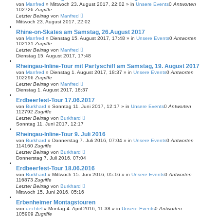
von
Manfred
»
Mittwoch 23. August 2017, 22:02
» in
Unsere Events
0
Antworten
102726
Zugriffe
Letzter Beitrag
von
Manfred
Mittwoch 23. August 2017, 22:02
Rhine-on-Skates am Samstag, 26.August 2017
von
Manfred
»
Dienstag 15. August 2017, 17:48
» in
Unsere Events
0
Antworten
102131
Zugriffe
Letzter Beitrag
von
Manfred
Dienstag 15. August 2017, 17:48
Rheingau-Inline-Tour mit Partyschiff am Samstag, 19. August 2017
von
Manfred
»
Dienstag 1. August 2017, 18:37
» in
Unsere Events
0
Antworten
102296
Zugriffe
Letzter Beitrag
von
Manfred
Dienstag 1. August 2017, 18:37
Erdbeerfest-Tour 17.06.2017
von
Burkhard
»
Sonntag 11. Juni 2017, 12:17
» in
Unsere Events
0
Antworten
112792
Zugriffe
Letzter Beitrag
von
Burkhard
Sonntag 11. Juni 2017, 12:17
Rheingau-Inline-Tour 9. Juli 2016
von
Burkhard
»
Donnerstag 7. Juli 2016, 07:04
» in
Unsere Events
0
Antworten
114160
Zugriffe
Letzter Beitrag
von
Burkhard
Donnerstag 7. Juli 2016, 07:04
Erdbeerfest-Tour 18.06.2016
von
Burkhard
»
Mittwoch 15. Juni 2016, 05:16
» in
Unsere Events
0
Antworten
116873
Zugriffe
Letzter Beitrag
von
Burkhard
Mittwoch 15. Juni 2016, 05:16
Erbenheimer Montagstouren
von
uechtel
»
Montag 4. April 2016, 11:38
» in
Unsere Events
0
Antworten
105909
Zugriffe