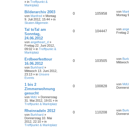
» in
Treffpunkt &
Marktplatz
Bilderarchiv 2003
von
Manf
0
105958
Montag 9.
von
Manfred
»
Montag
9. Juli 2012, 15:44
» in
Skaten Allgemein
Tal toTal am
von
ange
0
104447
Freitag 2
Sonntag,
24.06.2012
von
angelheart_d
»
Freitag 22. Juni 2012,
09:02
» in
Treffpunkt &
Marktplatz
Erdbeerfesttour
von
Burk
0
103505
Mittwoch
16.06.2012
von
Burkhard
»
Mittwoch 13. Juni 2012,
23:13
» in
Unsere
Events
1 bis 2
von
MdU
0
100828
Donnerst
Zimmerwohnung
gesucht
von
MdU
»
Donnerstag
31. Mai 2012, 19:01
» in
Treffpunkt & Marktplatz
Rheinradeln 2012
von
Burk
0
110208
Donnerst
von
Burkhard
»
Donnerstag 10. Mai
2012, 22:10
» in
Treffpunkt & Marktplatz