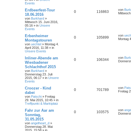
Events
Erdbeerfest-Tour
von
Burk
0
116863
Mittwoch
18.06.2016
von
Burkhard
»
Mittwoch 15. Juni 2016,
05:16
» in
Unsere
Events
Erbenheimer
von
uech
0
105899
Montag 4.
Montagstouren
von
uechtel
»
Montag 4.
April 2016, 11:38
» in
Unsere Events
Inliner-Abende am
von
Burk
0
106344
Donnerst
Wiesbadener
Schlachthof 2015
von
Burkhard
»
Donnerstag 23. Juli
2015, 06:17
» in
Unsere
Events
Croozer - Kind
von
Pats
0
701789
Freitag 2
dabei
von
Patschi
»
Freitag
29. Mai 2015, 10:45
» in
Treffpunkt & Marktplatz
Fahr zur Aar am
von
ange
0
103575
Donnerst
Sonntag,
31.05.2015
von
angelheart_d
»
Donnerstag 28. Mai
2015, 15:58
» in