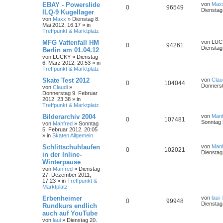
EBAY - Powerslide
von
Max
0
96549
Dienstag
ILQ-9 Kugellager
von
Maxx
»
Dienstag 8.
Mai 2012, 16:17
» in
Treffpunkt & Marktplatz
MFG Vattenfall HM
von
LUC
0
94261
Dienstag
Berlin am 01.04.12
von
LUCKY
»
Dienstag
6. März 2012, 20:53
» in
Treffpunkt & Marktplatz
Skate Test 2012
von
Clau
0
104044
Donnerst
von
Claudi
»
Donnerstag 9. Februar
2012, 23:38
» in
Treffpunkt & Marktplatz
Bilderarchiv 2004
von
Manf
0
107481
Sonntag 
von
Manfred
»
Sonntag
5. Februar 2012, 20:05
» in
Skaten Allgemein
Schlittschuhlaufen
von
Manf
0
102021
Dienstag
in der Inline-
Winterpause
von
Manfred
»
Dienstag
27. Dezember 2011,
17:23
» in
Treffpunkt &
Marktplatz
Erbenheimer
von
laui
0
99948
Dienstag
Rundkurs endlich
auch auf YouTube
von
laui
»
Dienstag 20.