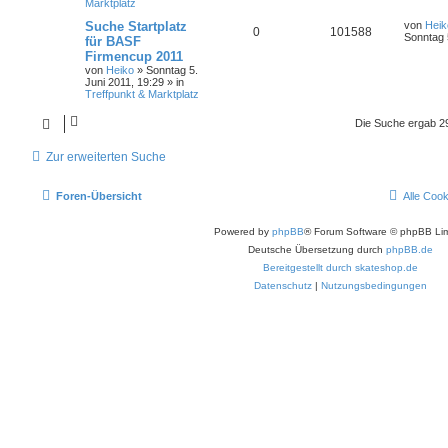
Marktplatz
Suche Startplatz
von
Heik
0
101588
Sonntag 
für BASF
Firmencup 2011
von
Heiko
»
Sonntag 5.
Juni 2011, 19:29
» in
Treffpunkt & Marktplatz
Die Suche ergab 2
Zur erweiterten Suche
Foren-Übersicht
Alle Coo
Powered by
phpBB
® Forum Software © phpBB Lim
Deutsche Übersetzung durch
phpBB.de
Bereitgestellt durch skateshop.de
Datenschutz
|
Nutzungsbedingungen