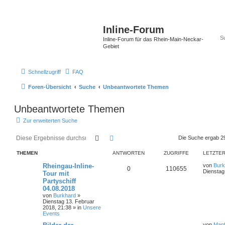
Inline-Forum
Inline-Forum für das Rhein-Main-Neckar-
Gebiet
Schnellzugriff
FAQ
Foren-Übersicht
Suche
Unbeantwortete Themen
Unbeantwortete Themen
Zur erweiterten Suche
Suche
Erweiterte Suche
Die Suche ergab 2
THEMEN
ANTWORTEN
ZUGRIFFE
LETZTER
Rheingau-Inline-
von
Burk
0
110655
Dienstag
Tour mit
Partyschiff
04.08.2018
von
Burkhard
»
Dienstag 13. Februar
2018, 21:38
» in
Unsere
Events
von
Manf