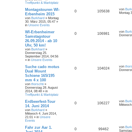
Treffpunkt & Marktplatz
Montagstouren WI-
von
Burk
0
105638
Montag 3
Erbenheim 2015
von
Burkhard
»
Montag
30. März 2015, 05:47
»
in
Unsere Events
WI-Erbenheimer
von
Burk
0
106981
Donnerst
Samstagstour
26.09.2014 - ab 10
Uhr, 50 km!
von
Burkhard
»
Donnerstag 25.
September 2014, 04:56
» in
Unsere Events
Suche cado motus
von
thor
0
104024
Donnerst
Dual Mount
Schiene 165/195
mm 4 x 100
von
thorschti
»
Donnerstag 28. August
2014, 08:48
» in
Treffpunkt & Marktplatz
Erdbeerfest-Tour
von
Burk
0
106227
Mittwoch
14. Juni 2014
von
Burkhard
»
Mittwoch 4. Juni 2014,
21:01
» in
Unsere
Events
Fahr zur Aar 1.
von
Burk
0
99462
Samstag 
Juni 2014