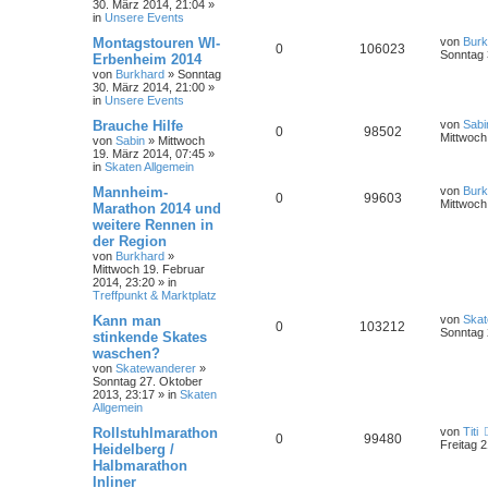
30. März 2014, 21:04
»
in
Unsere Events
Montagstouren WI-
von
Burk
0
106023
Sonntag 
Erbenheim 2014
von
Burkhard
»
Sonntag
30. März 2014, 21:00
»
in
Unsere Events
Brauche Hilfe
von
Sabi
0
98502
Mittwoch
von
Sabin
»
Mittwoch
19. März 2014, 07:45
»
in
Skaten Allgemein
Mannheim-
von
Burk
0
99603
Mittwoch
Marathon 2014 und
weitere Rennen in
der Region
von
Burkhard
»
Mittwoch 19. Februar
2014, 23:20
» in
Treffpunkt & Marktplatz
Kann man
von
Skat
0
103212
Sonntag 
stinkende Skates
waschen?
von
Skatewanderer
»
Sonntag 27. Oktober
2013, 23:17
» in
Skaten
Allgemein
Rollstuhlmarathon
von
Titi
0
99480
Freitag 2
Heidelberg /
Halbmarathon
Inliner