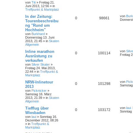
von
Titi
»
Freitag 21.
Juni 2013, 12:56
» in
Treffpunkt & Marktplatz
In der Zeitung:
von
Burk
0
98661
Donnerst
Tourenbeschreibu
ng "Rund um
Hochheim"
von
Burkhard
»
Donnerstag 13. Juni
2013, 21:45
» in
Skaten
Allgemein
Inline marathon
von
Silv
0
100114
Freitag 2
Ausrüstung zu
verkaufen
von
Silver Skater
»
Freitag 24. Mai 2013,
22:44
» in
Treffpunkt &
Marktplatz
NRW-Inlinetour
von
Pick
0
101298
Samstag 
2013
von
Picknicker
»
Samstag 16. März
2013, 21:39
» in
Skaten
Allgemein
Tiefflug über
von
laui
0
103172
Sonntag 
Wiesbaden
von
laui
»
Sonntag 16.
Dezember 2012, 08:26
» in
Treffpunkt &
Marktplatz