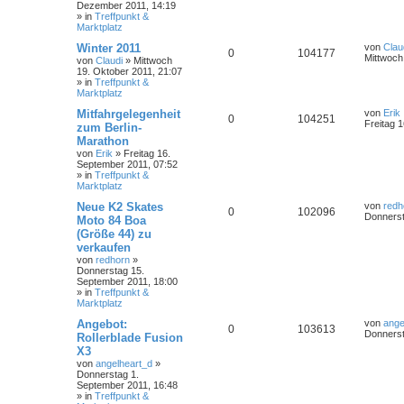
Dezember 2011, 14:19
» in
Treffpunkt &
Marktplatz
Winter 2011
von
Clau
0
104177
Mittwoch
von
Claudi
»
Mittwoch
19. Oktober 2011, 21:07
» in
Treffpunkt &
Marktplatz
Mitfahrgelegenheit
von
Erik
0
104251
Freitag 
zum Berlin-
Marathon
von
Erik
»
Freitag 16.
September 2011, 07:52
» in
Treffpunkt &
Marktplatz
Neue K2 Skates
von
redh
0
102096
Donnerst
Moto 84 Boa
(Größe 44) zu
verkaufen
von
redhorn
»
Donnerstag 15.
September 2011, 18:00
» in
Treffpunkt &
Marktplatz
Angebot:
von
ange
0
103613
Donnerst
Rollerblade Fusion
X3
von
angelheart_d
»
Donnerstag 1.
September 2011, 16:48
» in
Treffpunkt &