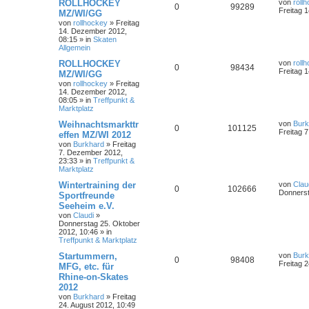
ROLLHOCKEY
von
roll
0
99289
Freitag 
MZ/WI/GG
von
rollhockey
»
Freitag
14. Dezember 2012,
08:15
» in
Skaten
Allgemein
ROLLHOCKEY
von
roll
0
98434
Freitag 
MZ/WI/GG
von
rollhockey
»
Freitag
14. Dezember 2012,
08:05
» in
Treffpunkt &
Marktplatz
Weihnachtsmarkttr
von
Burk
0
101125
Freitag 
effen MZ/WI 2012
von
Burkhard
»
Freitag
7. Dezember 2012,
23:33
» in
Treffpunkt &
Marktplatz
Wintertraining der
von
Clau
0
102666
Donnerst
Sportfreunde
Seeheim e.V.
von
Claudi
»
Donnerstag 25. Oktober
2012, 10:46
» in
Treffpunkt & Marktplatz
Startummern,
von
Burk
0
98408
Freitag 
MFG, etc. für
Rhine-on-Skates
2012
von
Burkhard
»
Freitag
24. August 2012, 10:49