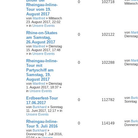
Bilder der
0
102718
Mittwoch
Rheingau-Inline-
Tour vom 19.
August 2017
von
Manfred
»
Mittwoch
23. August 2017, 22:02
» in
Unsere Events
Rhine-on-Skates
von
Manf
0
102122
Dienstag
am Samstag,
26.August 2017
von
Manfred
»
Dienstag
15. August 2017, 17:48
» in
Unsere Events
Rheingau-Inline-
von
Manf
0
102288
Dienstag
Tour mit
Partyschiff am
Samstag, 19.
August 2017
von
Manfred
»
Dienstag
1. August 2017, 18:37
»
in
Unsere Events
Erdbeerfest-Tour
von
Burk
0
112782
Sonntag 
17.06.2017
von
Burkhard
»
Sonntag
11. Juni 2017, 12:17
» in
Unsere Events
Rheingau-Inline-
von
Burk
0
114149
Donnerst
Tour 9. Juli 2016
von
Burkhard
»
Donnerstag 7. Juli 2016,
07:04
» in
Unsere