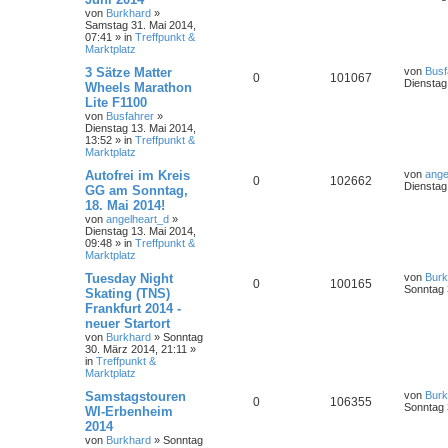
von
Burkhard
»
Samstag 31. Mai 2014,
07:41
» in
Treffpunkt &
Marktplatz
3 Sätze Matter
von
Busf
0
101067
Dienstag
Wheels Marathon
Lite F1100
von
Busfahrer
»
Dienstag 13. Mai 2014,
13:52
» in
Treffpunkt &
Marktplatz
Autofrei im Kreis
von
ange
0
102662
Dienstag
GG am Sonntag,
18. Mai 2014!
von
angelheart_d
»
Dienstag 13. Mai 2014,
09:48
» in
Treffpunkt &
Marktplatz
Tuesday Night
von
Burk
0
100165
Sonntag 
Skating (TNS)
Frankfurt 2014 -
neuer Startort
von
Burkhard
»
Sonntag
30. März 2014, 21:11
»
in
Treffpunkt &
Marktplatz
Samstagstouren
von
Burk
0
106355
Sonntag 
WI-Erbenheim
2014
von
Burkhard
»
Sonntag