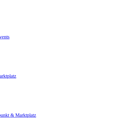
vents
rktplatz
punkt & Marktplatz