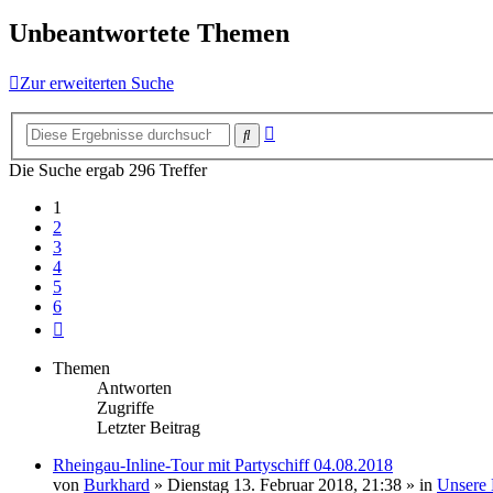
Unbeantwortete Themen
Zur erweiterten Suche
Erweiterte
Suche
Suche
Die Suche ergab 296 Treffer
1
2
3
4
5
6
Nächste
Themen
Antworten
Zugriffe
Letzter Beitrag
Rheingau-Inline-Tour mit Partyschiff 04.08.2018
von
Burkhard
»
Dienstag 13. Februar 2018, 21:38
» in
Unsere 