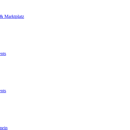
 & Marktplatz
nts
nts
mein