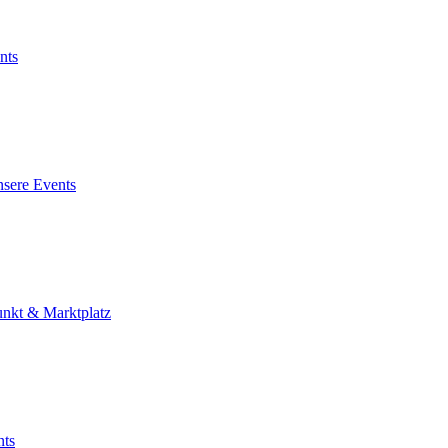
nts
sere Events
unkt & Marktplatz
nts