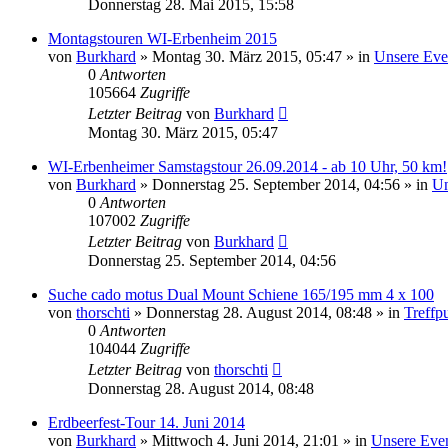
Donnerstag 28. Mai 2015, 15:58
Montagstouren WI-Erbenheim 2015
von
Burkhard
»
Montag 30. März 2015, 05:47
» in
Unsere Eve
0
Antworten
105664
Zugriffe
Letzter Beitrag
von
Burkhard
Montag 30. März 2015, 05:47
WI-Erbenheimer Samstagstour 26.09.2014 - ab 10 Uhr, 50 km!
von
Burkhard
»
Donnerstag 25. September 2014, 04:56
» in
Un
0
Antworten
107002
Zugriffe
Letzter Beitrag
von
Burkhard
Donnerstag 25. September 2014, 04:56
Suche cado motus Dual Mount Schiene 165/195 mm 4 x 100
von
thorschti
»
Donnerstag 28. August 2014, 08:48
» in
Treffp
0
Antworten
104044
Zugriffe
Letzter Beitrag
von
thorschti
Donnerstag 28. August 2014, 08:48
Erdbeerfest-Tour 14. Juni 2014
von
Burkhard
»
Mittwoch 4. Juni 2014, 21:01
» in
Unsere Eve