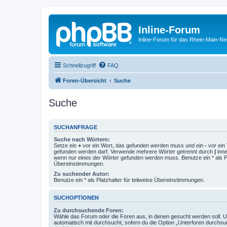
Inline-Forum
Inline-Forum für das Rhein-Main-N
Schnellzugriff
FAQ
Foren-Übersicht
Suche
Suche
SUCHANFRAGE
Suche nach Wörtern:
Setze ein
+
vor ein Wort, das gefunden werden muss und ein
-
vor ein 
gefunden werden darf. Verwende mehrere Wörter getrennt durch
|
inne
wenn nur eines der Wörter gefunden werden muss. Benutze ein * als Pla
Übereinstimmungen.
Zu suchender Autor:
Benutze ein * als Platzhalter für teilweise Übereinstimmungen.
SUCHOPTIONEN
Zu durchsuchende Foren:
Wähle das Forum oder die Foren aus, in denen gesucht werden soll. 
automatisch mit durchsucht, sofern du die Option „Unterforen durchsu