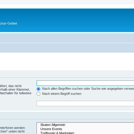
eckar-Gebiet
Wort, das nicht
Nach allen Begriffen suchen oder Suche wie angegeben verwe
rhalb einer Klammer,
tzhalter für teilweise
Nach einem Begriff suchen
Unterforen werden
chen“ unten nicht