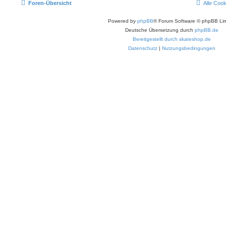
Foren-Übersicht
Alle Coo
Powered by
phpBB
® Forum Software © phpBB Lim
Deutsche Übersetzung durch
phpBB.de
Bereitgestellt durch skateshop.de
Datenschutz
|
Nutzungsbedingungen