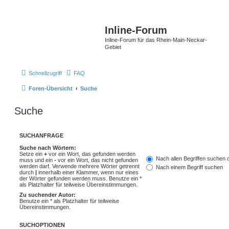
Inline-Forum
Inline-Forum für das Rhein-Main-Neckar-
Gebiet
Schnellzugriff
FAQ
Foren-Übersicht
Suche
Suche
SUCHANFRAGE
Suche nach Wörtern:
Setze ein
+
vor ein Wort, das gefunden werden
Nach allen Begriffen suchen
muss und ein
-
vor ein Wort, das nicht gefunden
werden darf. Verwende mehrere Wörter getrennt
Nach einem Begriff suchen
durch
|
innerhalb einer Klammer, wenn nur eines
der Wörter gefunden werden muss. Benutze ein *
als Platzhalter für teilweise Übereinstimmungen.
Zu suchender Autor:
Benutze ein * als Platzhalter für teilweise
Übereinstimmungen.
SUCHOPTIONEN