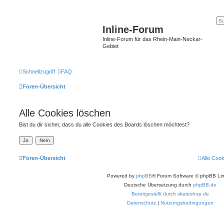
Inline-Forum
Inline-Forum für das Rhein-Main-Neckar-
Gebiet
Schnellzugriff
FAQ
Foren-Übersicht
Alle Cookies löschen
Bist du dir sicher, dass du alle Cookies des Boards löschen möchtest?
Foren-Übersicht
Alle Coo
Powered by
phpBB
® Forum Software © phpBB Lim
Deutsche Übersetzung durch
phpBB.de
Bereitgestellt durch skateshop.de
Datenschutz
|
Nutzungsbedingungen