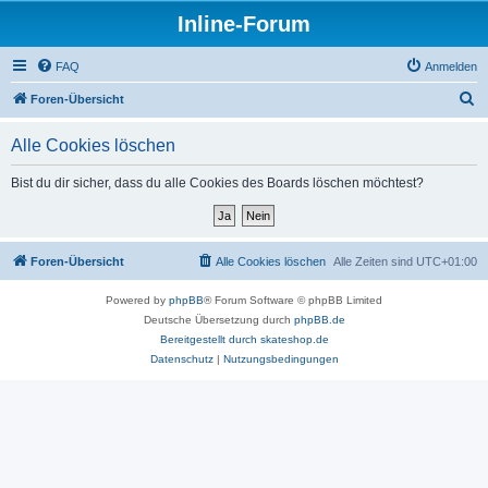
Inline-Forum
FAQ
Anmelden
S
Foren-Übersicht
u
Alle Cookies löschen
c
h
Bist du dir sicher, dass du alle Cookies des Boards löschen möchtest?
e
Foren-Übersicht
Alle Cookies löschen
Alle Zeiten sind
UTC+01:00
Powered by
phpBB
® Forum Software © phpBB Limited
Deutsche Übersetzung durch
phpBB.de
Bereitgestellt durch skateshop.de
Datenschutz
|
Nutzungsbedingungen