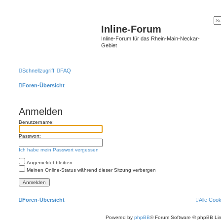
Inline-Forum
Inline-Forum für das Rhein-Main-Neckar-
Gebiet
Schnellzugriff
FAQ
Foren-Übersicht
Anmelden
Benutzername:
Passwort:
Ich habe mein Passwort vergessen
Angemeldet bleiben
Meinen Online-Status während dieser Sitzung verbergen
Foren-Übersicht
Alle Coo
Powered by
phpBB
® Forum Software © phpBB Lim