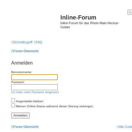
Inline-Forum
Inline-Forum für das Rhein-Main-Neckar-
Gebiet
Schnellzugriff
FAQ
Foren-Übersicht
Anmelden
Benutzername:
Passwort:
Ich habe mein Passwort vergessen
Angemeldet bleiben
Meinen Online-Status während dieser Sitzung verbergen
Foren-Übersicht
Alle Coo