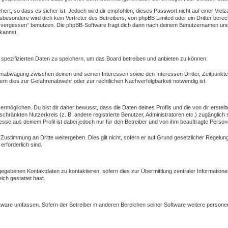
ert, so dass es sicher ist. Jedoch wird dir empfohlen, dieses Passwort nicht auf einer Vie
besondere wird dich kein Vertreter des Betreibers, von phpBB Limited oder ein Dritter bere
 vergessen“ benutzen. Die phpBB-Software fragt dich dann nach deinem Benutzernamen und 
kannst.
 spezifizierten Daten zu speichern, um das Board betreiben und anbieten zu können.
ssenabwägung zwischen deinen und seinen Interessen sowie den Interessen Dritter, Zeitpunkt
rn dies zur Gefahrenabwehr oder zur rechtlichen Nachverfolgbarkeit notwendig ist.
öglichen. Du bist dir daher bewusst, dass die Daten deines Profils und die von dir erstellte
eschränkten Nutzerkreis (z. B. andere registrierte Benutzer, Administratoren etc.) zugängl
esse aus deinem Profil ist dabei jedoch nur für den Betreiber und von ihm beauftragte Person
 Zustimmung an Dritte weitergeben. Dies gilt nicht, sofern er auf Grund gesetzlicher Regelu
erforderlich sind.
gegebenen Kontaktdaten zu kontaktieren, sofern dies zur Übermittlung zentraler Informatione
ich gestattet hast.
oftware umfassen. Sofern der Betreiber in anderen Bereichen seiner Software weitere person