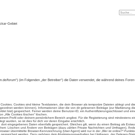
eckar-Gebiet
-forum.de/forum“) (im Folgenden „der Betreiber“) die Daten verwendet, die während deines Fo
ookies. Cookies sind kleine Textdateien, die dein Browser als temporäre Dateien ablegt und di
 zugeordnet werden können), Informationen über die von dir gelesenen Beiträge (zur Markierung di
det bist) gespeichert. Ferner werden deine Benutzer-ID, ein Authentifizierungsschlüssel und e
ion „Alle Cookies löschen“ löschen.
 deinem Profil oder deinem persönlichem Bereich angibst. Für die Registrierung sind mindestens 
t wurden, so ist dies für dich vor deren Eingabe ersichtlich.
ie dort eingegebenen Daten ebenfalls gespeichert. Gleiches gilt, wenn du einen Beitrag als Entwu
ichert: Löschen und Ändern von Beiträgen (dazu zählen Private Nachrichten und Umfragen), Änder
wser übermittelte Browser-Kennzeichnung (User Agent) wird nur in der „Wer ist online?“-Funktio
en gespeichert werden. Dazu gehören dein Abstimmungsverhalten bei Umfragen, der Gelesen-Statu