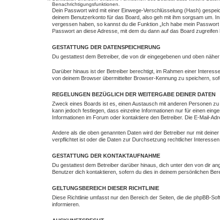
Benachrichtigungsfunktionen.
Dein Passwort wird mit einer Einwege-Verschlüsselung (Hash) gespeich
deinem Benutzerkonto für das Board, also geh mit ihm sorgsam um. Ins
vergessen haben, so kannst du die Funktion „Ich habe mein Passwort
Passwort an diese Adresse, mit dem du dann auf das Board zugreifen 
GESTATTUNG DER DATENSPEICHERUNG
Du gestattest dem Betreiber, die von dir eingegebenen und oben näher
Darüber hinaus ist der Betreiber berechtigt, im Rahmen einer Intere
von deinem Browser übermittelter Browser-Kennung zu speichern, sofe
REGELUNGEN BEZÜGLICH DER WEITERGABE DEINER DATEN
Zweck eines Boards ist es, einen Austausch mit anderen Personen zu erm
kann jedoch festlegen, dass einzelne Informationen nur für einen eing
Informationen im Forum oder kontaktiere den Betreiber. Die E-Mail-Adr
Andere als die oben genannten Daten wird der Betreiber nur mit deiner
verpflichtet ist oder die Daten zur Durchsetzung rechtlicher Interessen 
GESTATTUNG DER KONTAKTAUFNAHME
Du gestattest dem Betreiber darüber hinaus, dich unter den von dir an
Benutzer dich kontaktieren, sofern du dies in deinem persönlichen Bere
GELTUNGSBEREICH DIESER RICHTLINIE
Diese Richtlinie umfasst nur den Bereich der Seiten, die die phpBB-S
informieren.