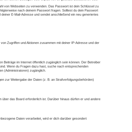
lzahl von Webseiten zu verwenden. Das Passwort ist dein Schlüssel zu
chtigterweise nach deinem Passwort fragen. Solltest du dein Passwort
deiner E-Mail-Adresse und sendet anschließend ein neu generiertes
e von Zugriffen und Aktionen zusammen mit deiner IP-Adresse und der
n Beiträge im Internet öffentlich zugänglich sein können. Der Betreiber
ich sind. Wenn du Fragen dazu hast, suche nach entsprechenden
en (Administratoren) zugänglich.
ngen zur Weitergabe der Daten (z. B. an Strafverfolgungsbehörden)
n über das Board erforderlich ist. Darüber hinaus dürfen er und andere
enbezogene Daten verarbeitet, wird er dich darüber gesondert