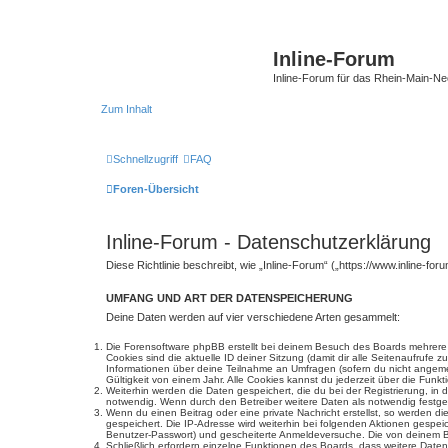
Inline-Forum
Inline-Forum für das Rhein-Main-N
Zum Inhalt
Schnellzugriff
FAQ
Foren-Übersicht
Inline-Forum - Datenschutzerklärung
Diese Richtlinie beschreibt, wie „Inline-Forum“ („https://www.inline
UMFANG UND ART DER DATENSPEICHERUNG
Deine Daten werden auf vier verschiedene Arten gesammelt:
Die Forensoftware phpBB erstellt bei deinem Besuch des Boards mehrere C
Cookies sind die aktuelle ID deiner Sitzung (damit dir alle Seitenaufrufe
Informationen über deine Teilnahme an Umfragen (sofern du nicht angemel
Gültigkeit von einem Jahr. Alle Cookies kannst du jederzeit über die Funkt
Weiterhin werden die Daten gespeichert, die du bei der Registrierung, in
notwendig. Wenn durch den Betreiber weitere Daten als notwendig festgeleg
Wenn du einen Beitrag oder eine private Nachricht erstellst, so werden d
gespeichert. Die IP-Adresse wird weiterhin bei folgenden Aktionen gespe
Benutzer-Passwort) und gescheiterte Anmeldeversuche. Die von deinem Bro
Schließlich erfordern einzelne Funktionen des Boards, dass weitere Dat