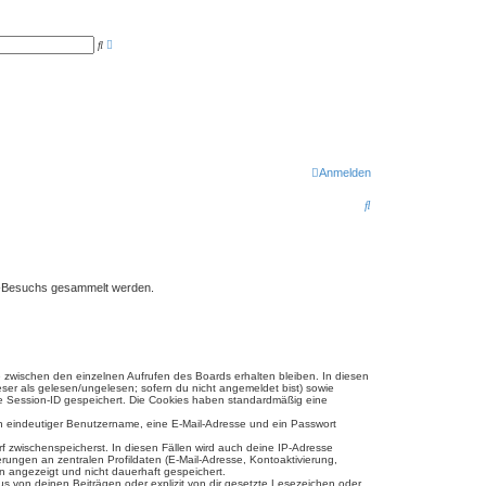
E
S
r
u
w
c
e
h
i
e
t
e
r
t
e
S
u
Anmelden
c
h
S
e
u
c
h
ren-Besuchs gesammelt werden.
e
e zwischen den einzelnen Aufrufen des Boards erhalten bleiben. In diesen
eser als gelesen/ungelesen; sofern du nicht angemeldet bist) sowie
ine Session-ID gespeichert. Die Cookies haben standardmäßig eine
ein eindeutiger Benutzername, eine E-Mail-Adresse und ein Passwort
rf zwischenspeicherst. In diesen Fällen wird auch deine IP-Adresse
ungen an zentralen Profildaten (E-Mail-Adresse, Kontoaktivierung,
n angezeigt und nicht dauerhaft gespeichert.
s von deinen Beiträgen oder explizit von dir gesetzte Lesezeichen oder