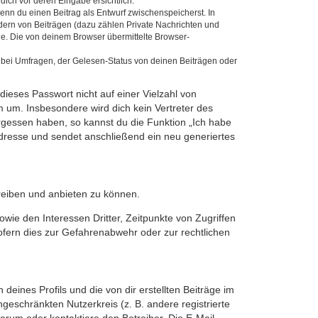
dich vor deren Eingabe ersichtlich.
wenn du einen Beitrag als Entwurf zwischenspeicherst. In
dern von Beiträgen (dazu zählen Private Nachrichten und
e. Die von deinem Browser übermittelte Browser-
 bei Umfragen, der Gelesen-Status von deinen Beiträgen oder
dieses Passwort nicht auf einer Vielzahl von
 um. Insbesondere wird dich kein Vertreter des
ergessen haben, so kannst du die Funktion „Ich habe
resse und sendet anschließend ein neu generiertes
reiben und anbieten zu können.
ie den Interessen Dritter, Zeitpunkte von Zugriffen
fern dies zur Gefahrenabwehr oder zur rechtlichen
eines Profils und die von dir erstellten Beiträge im
ngeschränkten Nutzerkreis (z. B. andere registrierte