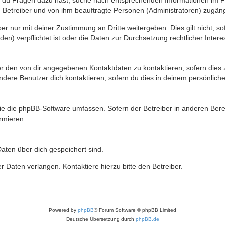
n du Fragen dazu hast, suche nach entsprechenden Informationen im Fo
n Betreiber und von ihm beauftragte Personen (Administratoren) zugäng
r nur mit deiner Zustimmung an Dritte weitergeben. Dies gilt nicht, s
n) verpflichtet ist oder die Daten zur Durchsetzung rechtlicher Interes
er den von dir angegebenen Kontaktdaten zu kontaktieren, sofern dies 
andere Benutzer dich kontaktieren, sofern du dies in deinem persönliche
, die die phpBB-Software umfassen. Sofern der Betreiber in anderen Be
ormieren.
 Daten über dich gespeichert sind.
 Daten verlangen. Kontaktiere hierzu bitte den Betreiber.
Powered by
phpBB
® Forum Software © phpBB Limited
Deutsche Übersetzung durch
phpBB.de