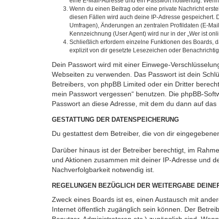
eine E-Mail-Adresse und ein Passwort notwendig. Wenn du
Wenn du einen Beitrag oder eine private Nachricht erste
diesen Fällen wird auch deine IP-Adresse gespeichert. 
Umfragen), Änderungen an zentralen Profildaten (E-Mai
Kennzeichnung (User Agent) wird nur in der „Wer ist onl
Schließlich erfordern einzelne Funktionen des Boards,
explizit von dir gesetzte Lesezeichen oder Benachrichti
Dein Passwort wird mit einer Einwege-Verschlüsselung 
Webseiten zu verwenden. Das Passwort ist dein Schlü
Betreibers, von phpBB Limited oder ein Dritter berec
mein Passwort vergessen“ benutzen. Die phpBB-Softw
Passwort an diese Adresse, mit dem du dann auf das 
GESTATTUNG DER DATENSPEICHERUNG
Du gestattest dem Betreiber, die von dir eingegeben
Darüber hinaus ist der Betreiber berechtigt, im Rahm
und Aktionen zusammen mit deiner IP-Adresse und de
Nachverfolgbarkeit notwendig ist.
REGELUNGEN BEZÜGLICH DER WEITERGABE DEINE
Zweck eines Boards ist es, einen Austausch mit andere
Internet öffentlich zugänglich sein können. Der Betrei