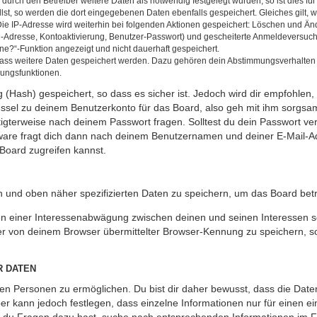
rch den Betreiber weitere Daten als notwendig festgelegt wurden, so ist dies für 
llst, so werden die dort eingegebenen Daten ebenfalls gespeichert. Gleiches gilt, 
Die IP-Adresse wird weiterhin bei folgenden Aktionen gespeichert: Löschen und Än
l-Adresse, Kontoaktivierung, Benutzer-Passwort) und gescheiterte Anmeldeversuch
ine?“-Funktion angezeigt und nicht dauerhaft gespeichert.
 dass weitere Daten gespeichert werden. Dazu gehören dein Abstimmungsverhalten
gungsfunktionen.
(Hash) gespeichert, so dass es sicher ist. Jedoch wird dir empfohlen, 
ssel zu deinem Benutzerkonto für das Board, also geh mit ihm sorgsam
htigterweise nach deinem Passwort fragen. Solltest du dein Passwort v
are fragt dich dann nach deinem Benutzernamen und deiner E-Mail-Ad
Board zugreifen kannst.
en und oben näher spezifizierten Daten zu speichern, um das Board bet
en einer Interessenabwägung zwischen deinen und seinen Interessen sow
r von deinem Browser übermittelter Browser-Kennung zu speichern, so
R DATEN
n Personen zu ermöglichen. Du bist dir daher bewusst, dass die Daten d
ber kann jedoch festlegen, dass einzelne Informationen nur für einen ei