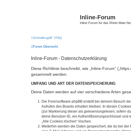
Inline-Forum
Inline-Forum für das Rhein-Main-N
Schnellzugriff
FAQ
Foren-Übersicht
Inline-Forum - Datenschutzerklärung
Diese Richtlinie beschreibt, wie „Inline-Forum“ („htt
gesammelt werden.
UMFANG UND ART DER DATENSPEICHERUNG
Deine Daten werden auf vier verschiedene Arten ges
Die Forensoftware phpBB erstellt bei deinem Besuch de
Aufrufen des Boards erhalten bleiben. In diesen Cookies
(zur Markierung dieser als gelesen/ungelesen; sofern d
deine Benutzer-ID, ein Authentifizierungsschlüssel und 
„Alle Cookies löschen“ löschen.
Weiterhin werden die Daten gespeichert, die du bei der 