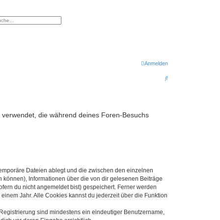
eiterte Suche
Anmelden
S
u
c
h
aten verwendet, die während deines Foren-Besuchs
e
 temporäre Dateien ablegt und die zwischen den einzelnen
en können), Informationen über die von dir gelesenen Beiträge
ofern du nicht angemeldet bist) gespeichert. Ferner werden
einem Jahr. Alle Cookies kannst du jederzeit über die Funktion
e Registrierung sind mindestens ein eindeutiger Benutzername,