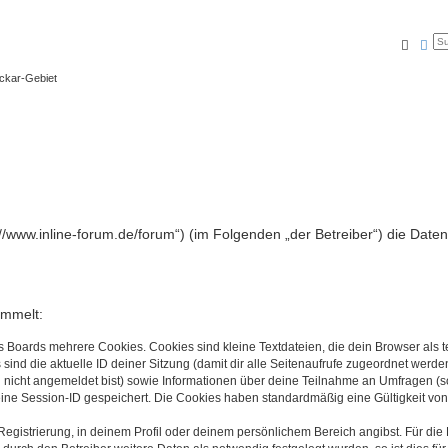
Suche
Erw
eckar-Gebiet
ps://www.inline-forum.de/forum“) (im Folgenden „der Betreiber“) die D
ammelt:
s Boards mehrere Cookies. Cookies sind kleine Textdateien, die dein Browser als
 sind die aktuelle ID deiner Sitzung (damit dir alle Seitenaufrufe zugeordnet werd
u nicht angemeldet bist) sowie Informationen über deine Teilnahme an Umfragen (s
eine Session-ID gespeichert. Die Cookies haben standardmäßig eine Gültigkeit von 
Registrierung, in deinem Profil oder deinem persönlichem Bereich angibst. Für di