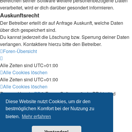
Bereichen seiner Software weitere personenbezogene Daten
verarbeitet, wird er dich darüber gesondert informieren.
Auskunftsrecht
Der Betreiber erteilt dir auf Anfrage Auskunft, welche Daten
über dich gespeichert sind.
Du kannst jederzeit die Löschung bzw. Sperrung deiner Daten
verlangen. Kontaktiere hierzu bitte den Betreiber.
Foren-Übersicht
Alle Zeiten sind
UTC+01:00
Alle Cookies löschen
Alle Zeiten sind
UTC+01:00
Alle Cookies löschen
Powered by
phpBB
® Forum Software © phpBB Limited
Deutsche Übersetzung durch
phpBB.de
Diese Website nutzt Cookies, um dir den
Bereitgestellt durch skateshop.de
bestmöglichen Komfort bei der Nutzung zu
Datenschutz
|
Nutzungsbedingungen
bieten.
Mehr erfahren
Verstanden!