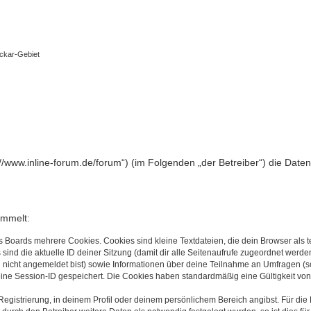
eckar-Gebiet
ps://www.inline-forum.de/forum“) (im Folgenden „der Betreiber“) die D
ammelt:
s Boards mehrere Cookies. Cookies sind kleine Textdateien, die dein Browser als
 sind die aktuelle ID deiner Sitzung (damit dir alle Seitenaufrufe zugeordnet werd
u nicht angemeldet bist) sowie Informationen über deine Teilnahme an Umfragen (s
eine Session-ID gespeichert. Die Cookies haben standardmäßig eine Gültigkeit von 
Registrierung, in deinem Profil oder deinem persönlichem Bereich angibst. Für di