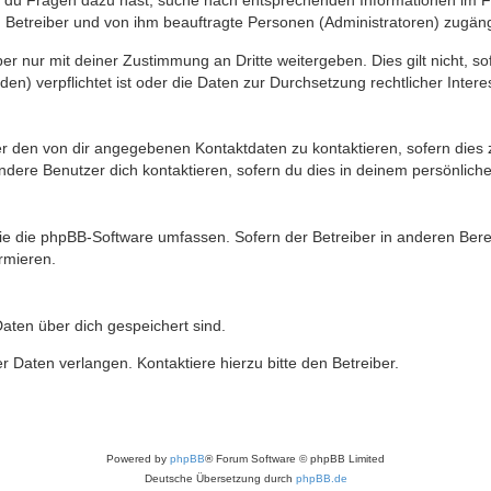
n du Fragen dazu hast, suche nach entsprechenden Informationen im Fo
n Betreiber und von ihm beauftragte Personen (Administratoren) zugäng
r nur mit deiner Zustimmung an Dritte weitergeben. Dies gilt nicht, s
n) verpflichtet ist oder die Daten zur Durchsetzung rechtlicher Interes
er den von dir angegebenen Kontaktdaten zu kontaktieren, sofern dies 
andere Benutzer dich kontaktieren, sofern du dies in deinem persönliche
, die die phpBB-Software umfassen. Sofern der Betreiber in anderen Be
ormieren.
 Daten über dich gespeichert sind.
 Daten verlangen. Kontaktiere hierzu bitte den Betreiber.
Powered by
phpBB
® Forum Software © phpBB Limited
Deutsche Übersetzung durch
phpBB.de