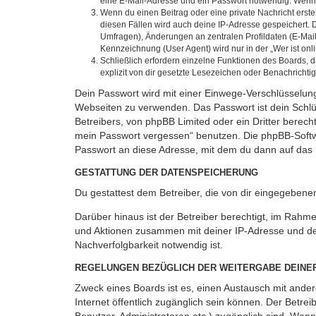
eine E-Mail-Adresse und ein Passwort notwendig. Wenn du
Wenn du einen Beitrag oder eine private Nachricht erste
diesen Fällen wird auch deine IP-Adresse gespeichert. 
Umfragen), Änderungen an zentralen Profildaten (E-Mai
Kennzeichnung (User Agent) wird nur in der „Wer ist onl
Schließlich erfordern einzelne Funktionen des Boards,
explizit von dir gesetzte Lesezeichen oder Benachrichti
Dein Passwort wird mit einer Einwege-Verschlüsselung 
Webseiten zu verwenden. Das Passwort ist dein Schlü
Betreibers, von phpBB Limited oder ein Dritter berec
mein Passwort vergessen“ benutzen. Die phpBB-Softw
Passwort an diese Adresse, mit dem du dann auf das 
GESTATTUNG DER DATENSPEICHERUNG
Du gestattest dem Betreiber, die von dir eingegeben
Darüber hinaus ist der Betreiber berechtigt, im Rahm
und Aktionen zusammen mit deiner IP-Adresse und de
Nachverfolgbarkeit notwendig ist.
REGELUNGEN BEZÜGLICH DER WEITERGABE DEINE
Zweck eines Boards ist es, einen Austausch mit andere
Internet öffentlich zugänglich sein können. Der Betrei