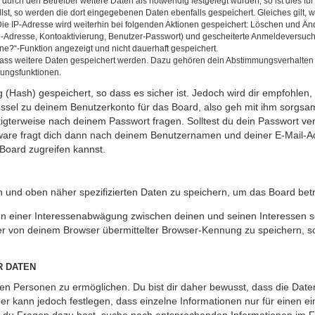
rch den Betreiber weitere Daten als notwendig festgelegt wurden, so ist dies für 
llst, so werden die dort eingegebenen Daten ebenfalls gespeichert. Gleiches gilt, 
Die IP-Adresse wird weiterhin bei folgenden Aktionen gespeichert: Löschen und Än
l-Adresse, Kontoaktivierung, Benutzer-Passwort) und gescheiterte Anmeldeversuch
ine?“-Funktion angezeigt und nicht dauerhaft gespeichert.
 dass weitere Daten gespeichert werden. Dazu gehören dein Abstimmungsverhalten
gungsfunktionen.
(Hash) gespeichert, so dass es sicher ist. Jedoch wird dir empfohlen, 
ssel zu deinem Benutzerkonto für das Board, also geh mit ihm sorgsam
htigterweise nach deinem Passwort fragen. Solltest du dein Passwort v
are fragt dich dann nach deinem Benutzernamen und deiner E-Mail-Ad
Board zugreifen kannst.
en und oben näher spezifizierten Daten zu speichern, um das Board bet
en einer Interessenabwägung zwischen deinen und seinen Interessen sow
r von deinem Browser übermittelter Browser-Kennung zu speichern, so
R DATEN
n Personen zu ermöglichen. Du bist dir daher bewusst, dass die Daten d
ber kann jedoch festlegen, dass einzelne Informationen nur für einen ei