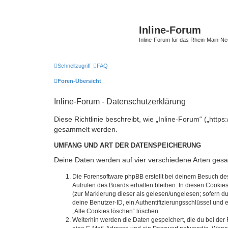
Inline-Forum
Inline-Forum für das Rhein-Main-N
Schnellzugriff
FAQ
Foren-Übersicht
Inline-Forum - Datenschutzerklärung
Diese Richtlinie beschreibt, wie „Inline-Forum“ („htt
gesammelt werden.
UMFANG UND ART DER DATENSPEICHERUNG
Deine Daten werden auf vier verschiedene Arten ges
Die Forensoftware phpBB erstellt bei deinem Besuch de
Aufrufen des Boards erhalten bleiben. In diesen Cookies
(zur Markierung dieser als gelesen/ungelesen; sofern d
deine Benutzer-ID, ein Authentifizierungsschlüssel und 
„Alle Cookies löschen“ löschen.
Weiterhin werden die Daten gespeichert, die du bei der 