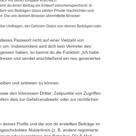
dich vor deren Eingabe ersichtlich.
wenn du einen Beitrag als Entwurf zwischenspeicherst. In
dern von Beiträgen (dazu zählen Private Nachrichten und
e. Die von deinem Browser übermittelte Browser-
 bei Umfragen, der Gelesen-Status von deinen Beiträgen oder
dieses Passwort nicht auf einer Vielzahl von
 um. Insbesondere wird dich kein Vertreter des
ergessen haben, so kannst du die Funktion „Ich habe
resse und sendet anschließend ein neu generiertes
reiben und anbieten zu können.
ie den Interessen Dritter, Zeitpunkte von Zugriffen
fern dies zur Gefahrenabwehr oder zur rechtlichen
eines Profils und die von dir erstellten Beiträge im
ngeschränkten Nutzerkreis (z. B. andere registrierte