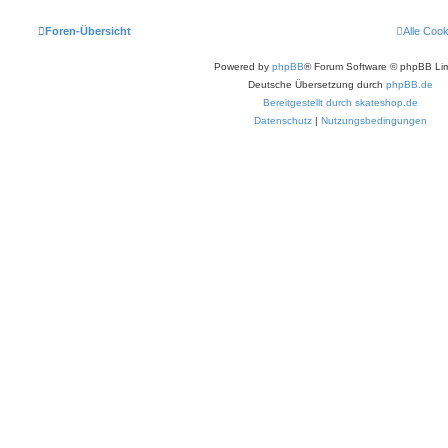
Foren-Übersicht
Alle Coo
Powered by
phpBB
® Forum Software © phpBB Lim
Deutsche Übersetzung durch
phpBB.de
Bereitgestellt durch skateshop.de
Datenschutz
|
Nutzungsbedingungen