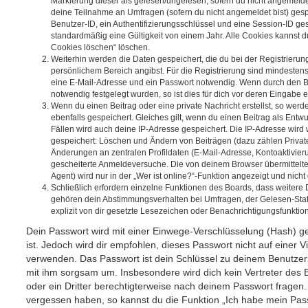
Markierung dieser als gelesen/ungelesen; sofern du nicht angemeldet
deine Teilnahme an Umfragen (sofern du nicht angemeldet bist) ges
Benutzer-ID, ein Authentifizierungsschlüssel und eine Session-ID g
standardmäßig eine Gültigkeit von einem Jahr. Alle Cookies kannst du
Cookies löschen“ löschen.
Weiterhin werden die Daten gespeichert, die du bei der Registrierun
persönlichem Bereich angibst. Für die Registrierung sind mindesten
eine E-Mail-Adresse und ein Passwort notwendig. Wenn durch den Be
notwendig festgelegt wurden, so ist dies für dich vor deren Eingabe er
Wenn du einen Beitrag oder eine private Nachricht erstellst, so wer
ebenfalls gespeichert. Gleiches gilt, wenn du einen Beitrag als Entw
Fällen wird auch deine IP-Adresse gespeichert. Die IP-Adresse wird 
gespeichert: Löschen und Ändern von Beiträgen (dazu zählen Privat
Änderungen an zentralen Profildaten (E-Mail-Adresse, Kontoaktivier
gescheiterte Anmeldeversuche. Die von deinem Browser übermittel
Agent) wird nur in der „Wer ist online?“-Funktion angezeigt und nicht
Schließlich erfordern einzelne Funktionen des Boards, dass weitere
gehören dein Abstimmungsverhalten bei Umfragen, der Gelesen-Stat
explizit von dir gesetzte Lesezeichen oder Benachrichtigungsfunktio
Dein Passwort wird mit einer Einwege-Verschlüsselung (Hash) ge
ist. Jedoch wird dir empfohlen, dieses Passwort nicht auf einer 
verwenden. Das Passwort ist dein Schlüssel zu deinem Benutzer
mit ihm sorgsam um. Insbesondere wird dich kein Vertreter des 
oder ein Dritter berechtigterweise nach deinem Passwort fragen.
vergessen haben, so kannst du die Funktion „Ich habe mein Pas