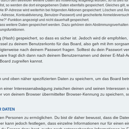
rch den Betreiber weitere Daten als notwendig festgelegt wurden, so ist dies für 
llst, so werden die dort eingegebenen Daten ebenfalls gespeichert. Gleiches gilt, 
Die IP-Adresse wird weiterhin bei folgenden Aktionen gespeichert: Löschen und Än
l-Adresse, Kontoaktivierung, Benutzer-Passwort) und gescheiterte Anmeldeversuch
ine?“-Funktion angezeigt und nicht dauerhaft gespeichert.
 dass weitere Daten gespeichert werden. Dazu gehören dein Abstimmungsverhalten
gungsfunktionen.
(Hash) gespeichert, so dass es sicher ist. Jedoch wird dir empfohlen, 
ssel zu deinem Benutzerkonto für das Board, also geh mit ihm sorgsam
htigterweise nach deinem Passwort fragen. Solltest du dein Passwort v
are fragt dich dann nach deinem Benutzernamen und deiner E-Mail-Ad
Board zugreifen kannst.
en und oben näher spezifizierten Daten zu speichern, um das Board bet
en einer Interessenabwägung zwischen deinen und seinen Interessen sow
r von deinem Browser übermittelter Browser-Kennung zu speichern, so
R DATEN
n Personen zu ermöglichen. Du bist dir daher bewusst, dass die Daten d
ber kann jedoch festlegen, dass einzelne Informationen nur für einen ei