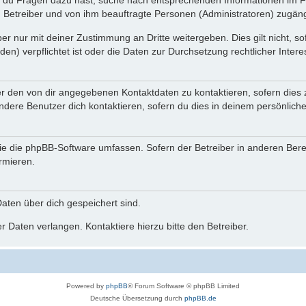
n du Fragen dazu hast, suche nach entsprechenden Informationen im Fo
n Betreiber und von ihm beauftragte Personen (Administratoren) zugäng
r nur mit deiner Zustimmung an Dritte weitergeben. Dies gilt nicht, s
n) verpflichtet ist oder die Daten zur Durchsetzung rechtlicher Interes
er den von dir angegebenen Kontaktdaten zu kontaktieren, sofern dies 
andere Benutzer dich kontaktieren, sofern du dies in deinem persönliche
, die die phpBB-Software umfassen. Sofern der Betreiber in anderen Be
ormieren.
 Daten über dich gespeichert sind.
 Daten verlangen. Kontaktiere hierzu bitte den Betreiber.
Powered by
phpBB
® Forum Software © phpBB Limited
Deutsche Übersetzung durch
phpBB.de