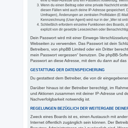
eine E-Mail-Adresse und ein Passwort notwendig. Wenn du
Wenn du einen Beitrag oder eine private Nachricht erste
diesen Fällen wird auch deine IP-Adresse gespeichert. 
Umfragen), Änderungen an zentralen Profildaten (E-Mai
Kennzeichnung (User Agent) wird nur in der „Wer ist onl
Schließlich erfordern einzelne Funktionen des Boards,
explizit von dir gesetzte Lesezeichen oder Benachrichti
Dein Passwort wird mit einer Einwege-Verschlüsselung 
Webseiten zu verwenden. Das Passwort ist dein Schlü
Betreibers, von phpBB Limited oder ein Dritter berec
mein Passwort vergessen“ benutzen. Die phpBB-Softw
Passwort an diese Adresse, mit dem du dann auf das 
GESTATTUNG DER DATENSPEICHERUNG
Du gestattest dem Betreiber, die von dir eingegeben
Darüber hinaus ist der Betreiber berechtigt, im Rahm
und Aktionen zusammen mit deiner IP-Adresse und de
Nachverfolgbarkeit notwendig ist.
REGELUNGEN BEZÜGLICH DER WEITERGABE DEINE
Zweck eines Boards ist es, einen Austausch mit andere
Internet öffentlich zugänglich sein können. Der Betrei