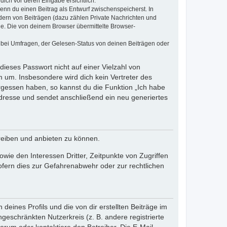
dich vor deren Eingabe ersichtlich.
wenn du einen Beitrag als Entwurf zwischenspeicherst. In
dern von Beiträgen (dazu zählen Private Nachrichten und
e. Die von deinem Browser übermittelte Browser-
 bei Umfragen, der Gelesen-Status von deinen Beiträgen oder
dieses Passwort nicht auf einer Vielzahl von
 um. Insbesondere wird dich kein Vertreter des
ergessen haben, so kannst du die Funktion „Ich habe
resse und sendet anschließend ein neu generiertes
reiben und anbieten zu können.
ie den Interessen Dritter, Zeitpunkte von Zugriffen
fern dies zur Gefahrenabwehr oder zur rechtlichen
eines Profils und die von dir erstellten Beiträge im
ngeschränkten Nutzerkreis (z. B. andere registrierte