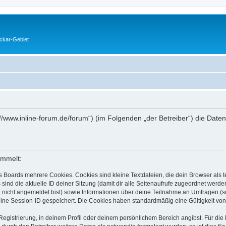
eckar-Gebiet
ps://www.inline-forum.de/forum“) (im Folgenden „der Betreiber“) die D
ammelt:
s Boards mehrere Cookies. Cookies sind kleine Textdateien, die dein Browser als
 sind die aktuelle ID deiner Sitzung (damit dir alle Seitenaufrufe zugeordnet werd
u nicht angemeldet bist) sowie Informationen über deine Teilnahme an Umfragen (s
eine Session-ID gespeichert. Die Cookies haben standardmäßig eine Gültigkeit von 
Registrierung, in deinem Profil oder deinem persönlichem Bereich angibst. Für di