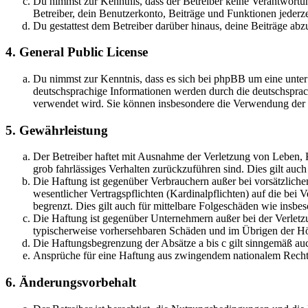
Du nimmst zur Kenntnis, dass der Betreiber keine Verantwortung 
Betreiber, dein Benutzerkonto, Beiträge und Funktionen jederze
Du gestattest dem Betreiber darüber hinaus, deine Beiträge abz
4. General Public License
Du nimmst zur Kenntnis, dass es sich bei phpBB um eine unter
deutschsprachige Informationen werden durch die deutschsprac
verwendet wird. Sie können insbesondere die Verwendung der S
5. Gewährleistung
Der Betreiber haftet mit Ausnahme der Verletzung von Leben, Kö
grob fahrlässiges Verhalten zurückzuführen sind. Dies gilt au
Die Haftung ist gegenüber Verbrauchern außer bei vorsätzlich
wesentlicher Vertragspflichten (Kardinalpflichten) auf die be
begrenzt. Dies gilt auch für mittelbare Folgeschäden wie ins
Die Haftung ist gegenüber Unternehmern außer bei der Verletzu
typischerweise vorhersehbaren Schäden und im Übrigen der Höh
Die Haftungsbegrenzung der Absätze a bis c gilt sinngemäß auc
Ansprüche für eine Haftung aus zwingendem nationalem Recht 
6. Änderungsvorbehalt