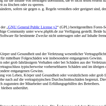
für die Inhalte von Beiträgen übernimmt, die er nicht selbst erstellt 
it zu löschen oder zu sperren.
uändern, sofern sie gegen o. g. Regeln verstoßen oder geeignet sind, 
 der „
GNU General Public License v2
“ (GPL) bereitgestellten Foren
hige Community unter www.phpbb.de zur Verfügung gestellt. Beide hab
oftware für bestimmte Zwecke nicht untersagen oder auf Inhalte frem
rper und Gesundheit und der Verletzung wesentlicher Vertragspflichten
ch für mittelbare Folgeschäden wie insbesondere entgangenen Gewinn.
em oder grob fahrlässigem Verhalten oder bei Schäden aus der Verletz
i Vertragsschluss typischerweise vorhersehbaren Schäden und im übrigen
besondere entgangenen Gewinn.
ng von Leben, Körper und Gesundheit oder vorsätzlichem oder grob fah
e nach auf die vertragstypischen Durchschnittsschäden begrenzt. Dies
h zugunsten der Mitarbeiter und Erfüllungsgehilfen des Betreibers.
bleiben unberührt.