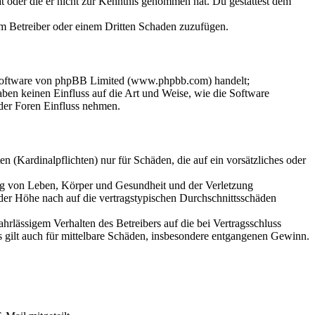
hat oder die er nicht zur Kenntnis genommen hat. Du gestattest dem
dem Betreiber oder einem Dritten Schaden zuzufügen.
-Software von phpBB Limited (www.phpbb.com) handelt;
en keinen Einfluss auf die Art und Weise, wie die Software
der Foren Einfluss nehmen.
 (Kardinalpflichten) nur für Schäden, die auf ein vorsätzliches oder
ung von Leben, Körper und Gesundheit und der Verletzung
 der Höhe nach auf die vertragstypischen Durchschnittsschäden
rlässigem Verhalten des Betreibers auf die bei Vertragsschluss
 gilt auch für mittelbare Schäden, insbesondere entgangenen Gewinn.