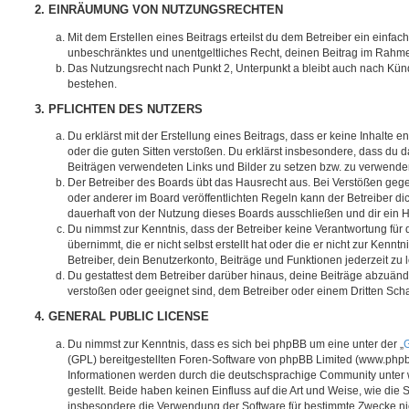
2. EINRÄUMUNG VON NUTZUNGSRECHTEN
Mit dem Erstellen eines Beitrags erteilst du dem Betreiber ein einfach
unbeschränktes und unentgeltliches Recht, deinen Beitrag im Rahm
Das Nutzungsrecht nach Punkt 2, Unterpunkt a bleibt auch nach Kü
bestehen.
3. PFLICHTEN DES NUTZERS
Du erklärst mit der Erstellung eines Beitrags, dass er keine Inhalte e
oder die guten Sitten verstoßen. Du erklärst insbesondere, dass du da
Beiträgen verwendeten Links und Bilder zu setzen bzw. zu verwende
Der Betreiber des Boards übt das Hausrecht aus. Bei Verstößen g
oder anderer im Board veröffentlichten Regeln kann der Betreiber 
dauerhaft von der Nutzung dieses Boards ausschließen und dir ein H
Du nimmst zur Kenntnis, dass der Betreiber keine Verantwortung für d
übernimmt, die er nicht selbst erstellt hat oder die er nicht zur Ken
Betreiber, dein Benutzerkonto, Beiträge und Funktionen jederzeit zu 
Du gestattest dem Betreiber darüber hinaus, deine Beiträge abzuände
verstoßen oder geeignet sind, dem Betreiber oder einem Dritten Sc
4. GENERAL PUBLIC LICENSE
Du nimmst zur Kenntnis, dass es sich bei phpBB um eine unter der „
G
(GPL) bereitgestellten Foren-Software von phpBB Limited (www.php
Informationen werden durch die deutschsprachige Community unter
gestellt. Beide haben keinen Einfluss auf die Art und Weise, wie die
insbesondere die Verwendung der Software für bestimmte Zwecke nic