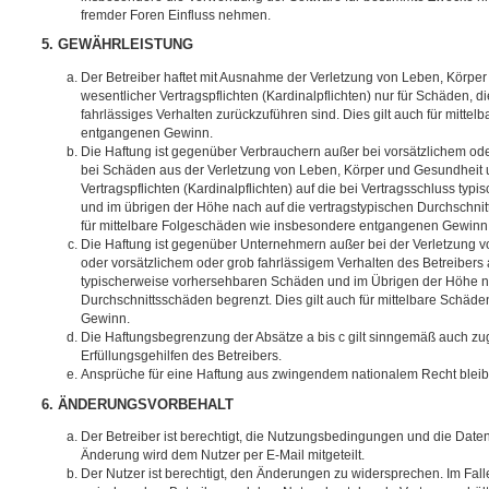
fremder Foren Einfluss nehmen.
5. GEWÄHRLEISTUNG
Der Betreiber haftet mit Ausnahme der Verletzung von Leben, Körpe
wesentlicher Vertragspflichten (Kardinalpflichten) nur für Schäden, di
fahrlässiges Verhalten zurückzuführen sind. Dies gilt auch für mitt
entgangenen Gewinn.
Die Haftung ist gegenüber Verbrauchern außer bei vorsätzlichem ode
bei Schäden aus der Verletzung von Leben, Körper und Gesundheit u
Vertragspflichten (Kardinalpflichten) auf die bei Vertragsschluss t
und im übrigen der Höhe nach auf die vertragstypischen Durchschnit
für mittelbare Folgeschäden wie insbesondere entgangenen Gewinn
Die Haftung ist gegenüber Unternehmern außer bei der Verletzung 
oder vorsätzlichem oder grob fahrlässigem Verhalten des Betreibers 
typischerweise vorhersehbaren Schäden und im Übrigen der Höhe na
Durchschnittsschäden begrenzt. Dies gilt auch für mittelbare Schä
Gewinn.
Die Haftungsbegrenzung der Absätze a bis c gilt sinngemäß auch zug
Erfüllungsgehilfen des Betreibers.
Ansprüche für eine Haftung aus zwingendem nationalem Recht bleib
6. ÄNDERUNGSVORBEHALT
Der Betreiber ist berechtigt, die Nutzungsbedingungen und die Date
Änderung wird dem Nutzer per E-Mail mitgeteilt.
Der Nutzer ist berechtigt, den Änderungen zu widersprechen. Im Fall