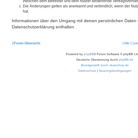
zwischen dem Betreiber und dem Nutzer bestehende Vertragsverhältni
Die Änderungen gelten als anerkannt und verbindlich, wenn der Nu
hat.
Informationen über den Umgang mit deinen persönlichen Daten s
Datenschutzerklärung enthalten.
Foren-Übersicht
Alle Coo
Powered by
phpBB
® Forum Software © phpBB Lim
Deutsche Übersetzung durch
phpBB.de
Bereitgestellt durch skateshop.de
Datenschutz
|
Nutzungsbedingungen