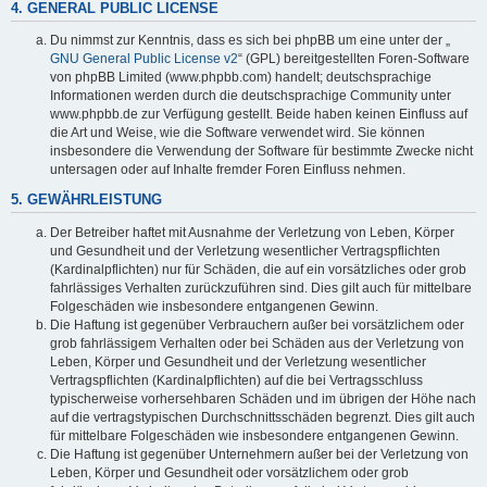
4. GENERAL PUBLIC LICENSE
Du nimmst zur Kenntnis, dass es sich bei phpBB um eine unter der „
GNU General Public License v2
“ (GPL) bereitgestellten Foren-Software
von phpBB Limited (www.phpbb.com) handelt; deutschsprachige
Informationen werden durch die deutschsprachige Community unter
www.phpbb.de zur Verfügung gestellt. Beide haben keinen Einfluss auf
die Art und Weise, wie die Software verwendet wird. Sie können
insbesondere die Verwendung der Software für bestimmte Zwecke nicht
untersagen oder auf Inhalte fremder Foren Einfluss nehmen.
5. GEWÄHRLEISTUNG
Der Betreiber haftet mit Ausnahme der Verletzung von Leben, Körper
und Gesundheit und der Verletzung wesentlicher Vertragspflichten
(Kardinalpflichten) nur für Schäden, die auf ein vorsätzliches oder grob
fahrlässiges Verhalten zurückzuführen sind. Dies gilt auch für mittelbare
Folgeschäden wie insbesondere entgangenen Gewinn.
Die Haftung ist gegenüber Verbrauchern außer bei vorsätzlichem oder
grob fahrlässigem Verhalten oder bei Schäden aus der Verletzung von
Leben, Körper und Gesundheit und der Verletzung wesentlicher
Vertragspflichten (Kardinalpflichten) auf die bei Vertragsschluss
typischerweise vorhersehbaren Schäden und im übrigen der Höhe nach
auf die vertragstypischen Durchschnittsschäden begrenzt. Dies gilt auch
für mittelbare Folgeschäden wie insbesondere entgangenen Gewinn.
Die Haftung ist gegenüber Unternehmern außer bei der Verletzung von
Leben, Körper und Gesundheit oder vorsätzlichem oder grob