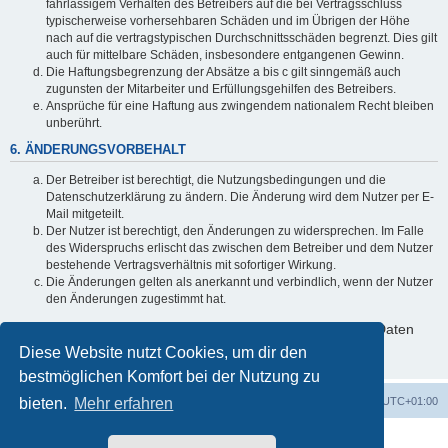
fahrlässigem Verhalten des Betreibers auf die bei Vertragsschluss
typischerweise vorhersehbaren Schäden und im Übrigen der Höhe
nach auf die vertragstypischen Durchschnittsschäden begrenzt. Dies gilt
auch für mittelbare Schäden, insbesondere entgangenen Gewinn.
Die Haftungsbegrenzung der Absätze a bis c gilt sinngemäß auch
zugunsten der Mitarbeiter und Erfüllungsgehilfen des Betreibers.
Ansprüche für eine Haftung aus zwingendem nationalem Recht bleiben
unberührt.
6. ÄNDERUNGSVORBEHALT
Der Betreiber ist berechtigt, die Nutzungsbedingungen und die
Datenschutzerklärung zu ändern. Die Änderung wird dem Nutzer per E-
Mail mitgeteilt.
Der Nutzer ist berechtigt, den Änderungen zu widersprechen. Im Falle
des Widerspruchs erlischt das zwischen dem Betreiber und dem Nutzer
bestehende Vertragsverhältnis mit sofortiger Wirkung.
Die Änderungen gelten als anerkannt und verbindlich, wenn der Nutzer
den Änderungen zugestimmt hat.
Informationen über den Umgang mit deinen persönlichen Daten
sind in der Datenschutzerklärung enthalten.
Diese Website nutzt Cookies, um dir den
bestmöglichen Komfort bei der Nutzung zu
bieten.
Foren-Übersicht
Mehr erfahren
Alle Cookies löschen
Alle Zeiten sind
UTC+01:00
Powered by
phpBB
® Forum Software © phpBB Limited