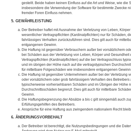
gestellt. Beide haben keinen Einfluss auf die Art und Weise, wie die
insbesondere die Verwendung der Software für bestimmte Zwecke nic
fremder Foren Einfluss nehmen.
5. GEWÄHRLEISTUNG
Der Betreiber haftet mit Ausnahme der Verletzung von Leben, Körpe
wesentlicher Vertragspflichten (Kardinalpflichten) nur für Schäden, di
fahrlässiges Verhalten zurückzuführen sind. Dies gilt auch für mitt
entgangenen Gewinn.
Die Haftung ist gegenüber Verbrauchern außer bei vorsätzlichem ode
bei Schäden aus der Verletzung von Leben, Körper und Gesundheit u
Vertragspflichten (Kardinalpflichten) auf die bei Vertragsschluss t
und im übrigen der Höhe nach auf die vertragstypischen Durchschnit
für mittelbare Folgeschäden wie insbesondere entgangenen Gewinn
Die Haftung ist gegenüber Unternehmern außer bei der Verletzung 
oder vorsätzlichem oder grob fahrlässigem Verhalten des Betreibers 
typischerweise vorhersehbaren Schäden und im Übrigen der Höhe na
Durchschnittsschäden begrenzt. Dies gilt auch für mittelbare Schä
Gewinn.
Die Haftungsbegrenzung der Absätze a bis c gilt sinngemäß auch zug
Erfüllungsgehilfen des Betreibers.
Ansprüche für eine Haftung aus zwingendem nationalem Recht bleib
6. ÄNDERUNGSVORBEHALT
Der Betreiber ist berechtigt, die Nutzungsbedingungen und die Date
Änderung wird dem Nutzer per E-Mail mitgeteilt.