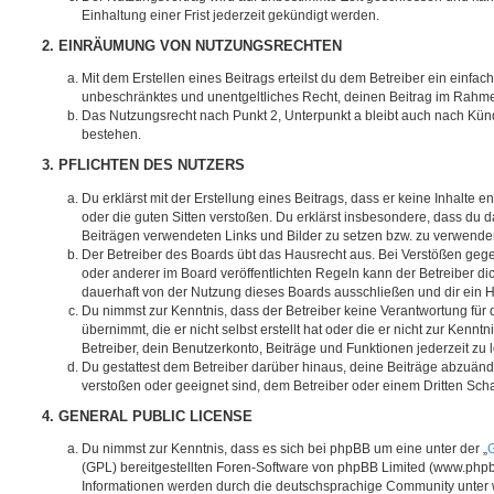
Einhaltung einer Frist jederzeit gekündigt werden.
2. EINRÄUMUNG VON NUTZUNGSRECHTEN
Mit dem Erstellen eines Beitrags erteilst du dem Betreiber ein einfach
unbeschränktes und unentgeltliches Recht, deinen Beitrag im Rahm
Das Nutzungsrecht nach Punkt 2, Unterpunkt a bleibt auch nach Kü
bestehen.
3. PFLICHTEN DES NUTZERS
Du erklärst mit der Erstellung eines Beitrags, dass er keine Inhalte e
oder die guten Sitten verstoßen. Du erklärst insbesondere, dass du da
Beiträgen verwendeten Links und Bilder zu setzen bzw. zu verwende
Der Betreiber des Boards übt das Hausrecht aus. Bei Verstößen g
oder anderer im Board veröffentlichten Regeln kann der Betreiber 
dauerhaft von der Nutzung dieses Boards ausschließen und dir ein H
Du nimmst zur Kenntnis, dass der Betreiber keine Verantwortung für d
übernimmt, die er nicht selbst erstellt hat oder die er nicht zur Ken
Betreiber, dein Benutzerkonto, Beiträge und Funktionen jederzeit zu 
Du gestattest dem Betreiber darüber hinaus, deine Beiträge abzuände
verstoßen oder geeignet sind, dem Betreiber oder einem Dritten Sc
4. GENERAL PUBLIC LICENSE
Du nimmst zur Kenntnis, dass es sich bei phpBB um eine unter der „
G
(GPL) bereitgestellten Foren-Software von phpBB Limited (www.php
Informationen werden durch die deutschsprachige Community unter