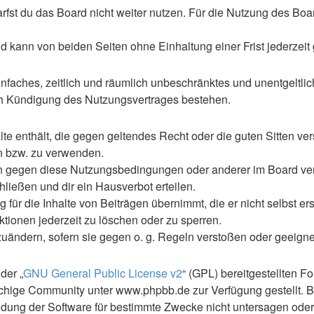
st du das Board nicht weiter nutzen. Für die Nutzung des Boards
 kann von beiden Seiten ohne Einhaltung einer Frist jederzeit
 einfaches, zeitlich und räumlich unbeschränktes und unentgelt
ch Kündigung des Nutzungsvertrages bestehen.
alte enthält, die gegen geltendes Recht oder die guten Sitten ve
en bzw. zu verwenden.
en gegen diese Nutzungsbedingungen oder anderer im Board ve
ließen und dir ein Hausverbot erteilen.
für die Inhalte von Beiträgen übernimmt, die er nicht selbst ers
ktionen jederzeit zu löschen oder zu sperren.
zuändern, sofern sie gegen o. g. Regeln verstoßen oder geeign
der „
GNU General Public License v2
“ (GPL) bereitgestellten 
hige Community unter www.phpbb.de zur Verfügung gestellt. Be
ung der Software für bestimmte Zwecke nicht untersagen oder 