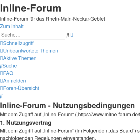
Inline-Forum
Inline-Forum für das Rhein-Main-Neckar-Gebiet
Zum Inhalt
Erweiterte
Suche
Suche
Schnellzugriff
Unbeantwortete Themen
Aktive Themen
Suche
FAQ
Anmelden
Foren-Übersicht
Suche
Inline-Forum - Nutzungsbedingungen
Mit dem Zugriff auf „Inline-Forum“ („https://www.inline-forum.
1. Nutzungsvertrag
Mit dem Zugriff auf „Inline-Forum“ (im Folgenden „das Board“) 
nachfolgenden Regelungen einverstanden.