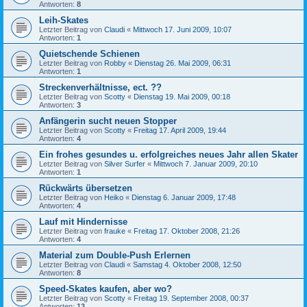
Antworten:
8
Leih-Skates
Letzter Beitrag von
Claudi
«
Mittwoch 17. Juni 2009, 10:07
Antworten:
1
Quietschende Schienen
Letzter Beitrag von
Robby
«
Dienstag 26. Mai 2009, 06:31
Antworten:
1
Streckenverhältnisse, ect. ??
Letzter Beitrag von
Scotty
«
Dienstag 19. Mai 2009, 00:18
Antworten:
3
Anfängerin sucht neuen Stopper
Letzter Beitrag von
Scotty
«
Freitag 17. April 2009, 19:44
Antworten:
4
Ein frohes gesundes u. erfolgreiches neues Jahr allen Skater
Letzter Beitrag von
Silver Surfer
«
Mittwoch 7. Januar 2009, 20:10
Antworten:
1
Rückwärts übersetzen
Letzter Beitrag von
Heiko
«
Dienstag 6. Januar 2009, 17:48
Antworten:
4
Lauf mit Hindernisse
Letzter Beitrag von
frauke
«
Freitag 17. Oktober 2008, 21:26
Antworten:
4
Material zum Double-Push Erlernen
Letzter Beitrag von
Claudi
«
Samstag 4. Oktober 2008, 12:50
Antworten:
8
Speed-Skates kaufen, aber wo?
Letzter Beitrag von
Scotty
«
Freitag 19. September 2008, 00:37
Antworten:
13