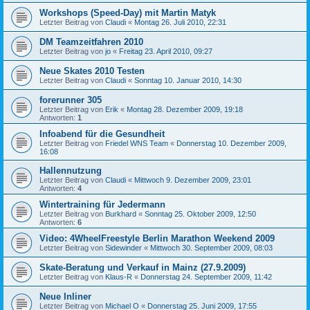
Workshops (Speed-Day) mit Martin Matyk
Letzter Beitrag von
Claudi
«
Montag 26. Juli 2010, 22:31
DM Teamzeitfahren 2010
Letzter Beitrag von
jo
«
Freitag 23. April 2010, 09:27
Neue Skates 2010 Testen
Letzter Beitrag von
Claudi
«
Sonntag 10. Januar 2010, 14:30
forerunner 305
Letzter Beitrag von
Erik
«
Montag 28. Dezember 2009, 19:18
Antworten:
1
Infoabend für die Gesundheit
Letzter Beitrag von
Friedel WNS Team
«
Donnerstag 10. Dezember 2009,
16:08
Hallennutzung
Letzter Beitrag von
Claudi
«
Mittwoch 9. Dezember 2009, 23:01
Antworten:
4
Wintertraining für Jedermann
Letzter Beitrag von
Burkhard
«
Sonntag 25. Oktober 2009, 12:50
Antworten:
6
Video: 4WheelFreestyle Berlin Marathon Weekend 2009
Letzter Beitrag von
Sidewinder
«
Mittwoch 30. September 2009, 08:03
Skate-Beratung und Verkauf in Mainz (27.9.2009)
Letzter Beitrag von
Klaus-R
«
Donnerstag 24. September 2009, 11:42
Neue Inliner
Letzter Beitrag von
Michael O
«
Donnerstag 25. Juni 2009, 17:55