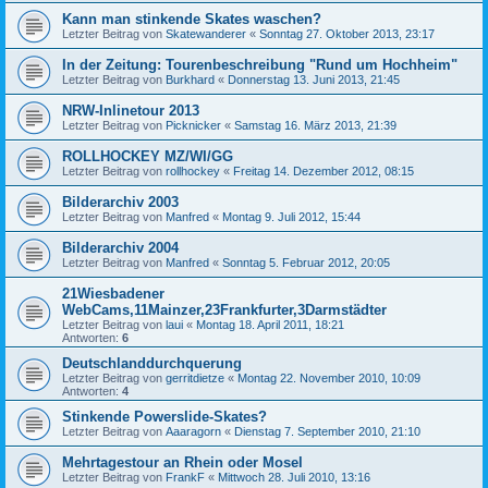
Kann man stinkende Skates waschen?
Letzter Beitrag von
Skatewanderer
«
Sonntag 27. Oktober 2013, 23:17
In der Zeitung: Tourenbeschreibung "Rund um Hochheim"
Letzter Beitrag von
Burkhard
«
Donnerstag 13. Juni 2013, 21:45
NRW-Inlinetour 2013
Letzter Beitrag von
Picknicker
«
Samstag 16. März 2013, 21:39
ROLLHOCKEY MZ/WI/GG
Letzter Beitrag von
rollhockey
«
Freitag 14. Dezember 2012, 08:15
Bilderarchiv 2003
Letzter Beitrag von
Manfred
«
Montag 9. Juli 2012, 15:44
Bilderarchiv 2004
Letzter Beitrag von
Manfred
«
Sonntag 5. Februar 2012, 20:05
21Wiesbadener
WebCams,11Mainzer,23Frankfurter,3Darmstädter
Letzter Beitrag von
laui
«
Montag 18. April 2011, 18:21
Antworten:
6
Deutschlanddurchquerung
Letzter Beitrag von
gerritdietze
«
Montag 22. November 2010, 10:09
Antworten:
4
Stinkende Powerslide-Skates?
Letzter Beitrag von
Aaaragorn
«
Dienstag 7. September 2010, 21:10
Mehrtagestour an Rhein oder Mosel
Letzter Beitrag von
FrankF
«
Mittwoch 28. Juli 2010, 13:16