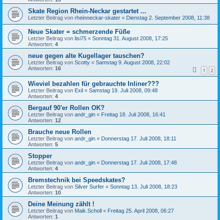
Skate Region Rhein-Neckar gestartet ...
Letzter Beitrag von
rheinneckar-skater
«
Dienstag 2. September 2008, 11:38
Neue Skater = schmerzende Füße
Letzter Beitrag von
lisi75
«
Sonntag 31. August 2008, 17:25
Antworten:
4
neue gegen alte Kugellager tauschen?
Letzter Beitrag von
Scotty
«
Samstag 9. August 2008, 22:02
Antworten:
16
1
2
Wieviel bezahlen für gebrauchte Inliner???
Letzter Beitrag von
Exil
«
Samstag 19. Juli 2008, 09:48
Antworten:
4
Bergauf 90'er Rollen OK?
Letzter Beitrag von
andr_gin
«
Freitag 18. Juli 2008, 16:41
Antworten:
12
Brauche neue Rollen
Letzter Beitrag von
andr_gin
«
Donnerstag 17. Juli 2008, 18:11
Antworten:
5
Stopper
Letzter Beitrag von
andr_gin
«
Donnerstag 17. Juli 2008, 17:48
Antworten:
4
Bremstechnik bei Speedskates?
Letzter Beitrag von
Silver Surfer
«
Sonntag 13. Juli 2008, 18:23
Antworten:
10
Deine Meinung zählt !
Letzter Beitrag von
Maik.Scholl
«
Freitag 25. April 2008, 06:27
Antworten:
1