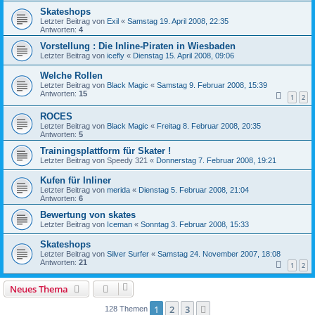
Skateshops
Letzter Beitrag von
Exil
«
Samstag 19. April 2008, 22:35
Antworten:
4
Vorstellung : Die Inline-Piraten in Wiesbaden
Letzter Beitrag von
icefly
«
Dienstag 15. April 2008, 09:06
Welche Rollen
Letzter Beitrag von
Black Magic
«
Samstag 9. Februar 2008, 15:39
Antworten:
15
1
2
ROCES
Letzter Beitrag von
Black Magic
«
Freitag 8. Februar 2008, 20:35
Antworten:
5
Trainingsplattform für Skater !
Letzter Beitrag von
Speedy 321
«
Donnerstag 7. Februar 2008, 19:21
Kufen für Inliner
Letzter Beitrag von
merida
«
Dienstag 5. Februar 2008, 21:04
Antworten:
6
Bewertung von skates
Letzter Beitrag von
Iceman
«
Sonntag 3. Februar 2008, 15:33
Skateshops
Letzter Beitrag von
Silver Surfer
«
Samstag 24. November 2007, 18:08
Antworten:
21
1
2
Neues Thema
1
2
3
Nächste
128 Themen