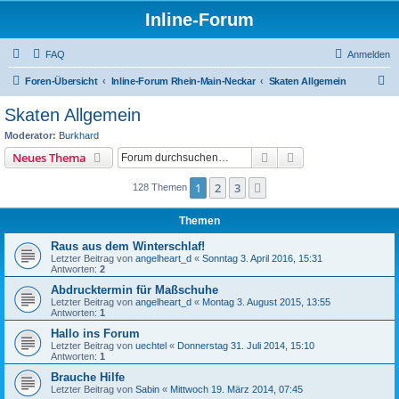
Inline-Forum
FAQ
Anmelden
S
Foren-Übersicht
Inline-Forum Rhein-Main-Neckar
Skaten Allgemein
u
Skaten Allgemein
c
Moderator:
Burkhard
h
Suche
Erweiterte Suche
Neues Thema
e
1
2
3
Nächste
128 Themen
Themen
Raus aus dem Winterschlaf!
Letzter Beitrag von
angelheart_d
«
Sonntag 3. April 2016, 15:31
Antworten:
2
Abdrucktermin für Maßschuhe
Letzter Beitrag von
angelheart_d
«
Montag 3. August 2015, 13:55
Antworten:
1
Hallo ins Forum
Letzter Beitrag von
uechtel
«
Donnerstag 31. Juli 2014, 15:10
Antworten:
1
Brauche Hilfe
Letzter Beitrag von
Sabin
«
Mittwoch 19. März 2014, 07:45