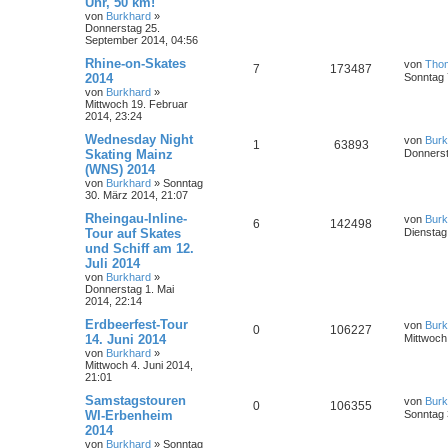
Uhr, 50 km!
von
Burkhard
»
Donnerstag 25.
September 2014, 04:56
Rhine-on-Skates
von
Tho
7
173487
2014
Sonntag 
von
Burkhard
»
Mittwoch 19. Februar
2014, 23:24
Wednesday Night
von
Burk
1
63893
Skating Mainz
Donnerst
(WNS) 2014
von
Burkhard
»
Sonntag
30. März 2014, 21:07
Rheingau-Inline-
von
Burk
6
142498
Tour auf Skates
Dienstag 
und Schiff am 12.
Juli 2014
von
Burkhard
»
Donnerstag 1. Mai
2014, 22:14
Erdbeerfest-Tour
von
Burk
0
106227
14. Juni 2014
Mittwoch
von
Burkhard
»
Mittwoch 4. Juni 2014,
21:01
Samstagstouren
von
Burk
0
106355
WI-Erbenheim
Sonntag 
2014
von
Burkhard
»
Sonntag