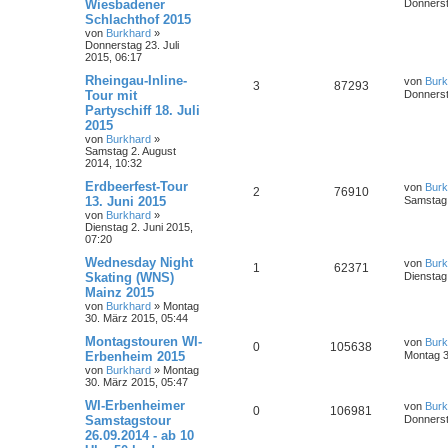
Wiesbadener
Donnerst
Schlachthof 2015
von
Burkhard
»
Donnerstag 23. Juli
2015, 06:17
Rheingau-Inline-
von
Burk
3
87293
Tour mit
Donnerst
Partyschiff 18. Juli
2015
von
Burkhard
»
Samstag 2. August
2014, 10:32
Erdbeerfest-Tour
von
Burk
2
76910
13. Juni 2015
Samstag 
von
Burkhard
»
Dienstag 2. Juni 2015,
07:20
Wednesday Night
von
Burk
1
62371
Skating (WNS)
Dienstag
Mainz 2015
von
Burkhard
»
Montag
30. März 2015, 05:44
Montagstouren WI-
von
Burk
0
105638
Erbenheim 2015
Montag 3
von
Burkhard
»
Montag
30. März 2015, 05:47
WI-Erbenheimer
von
Burk
0
106981
Samstagstour
Donnerst
26.09.2014 - ab 10