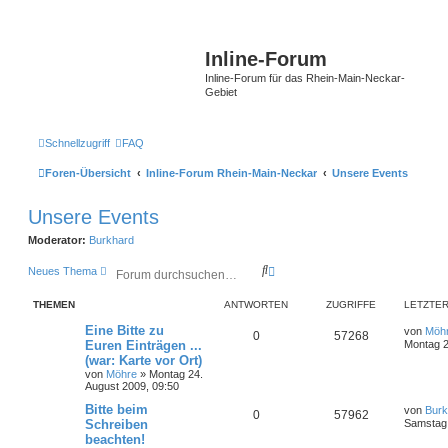
Inline-Forum
Inline-Forum für das Rhein-Main-Neckar-
Gebiet
Schnellzugriff
FAQ
Foren-Übersicht
Inline-Forum Rhein-Main-Neckar
Unsere Events
Unsere Events
Moderator:
Burkhard
S
E
Neues Thema
u
r
c
w
THEMEN
ANTWORTEN
ZUGRIFFE
LETZTER
h
e
e
i
Eine Bitte zu
von
Möh
0
57268
t
Euren Einträgen ...
Montag 2
e
(war: Karte vor Ort)
r
von
Möhre
»
Montag 24.
t
August 2009, 09:50
e
Bitte beim
S
von
Burk
0
57962
u
Schreiben
Samstag 
c
beachten!