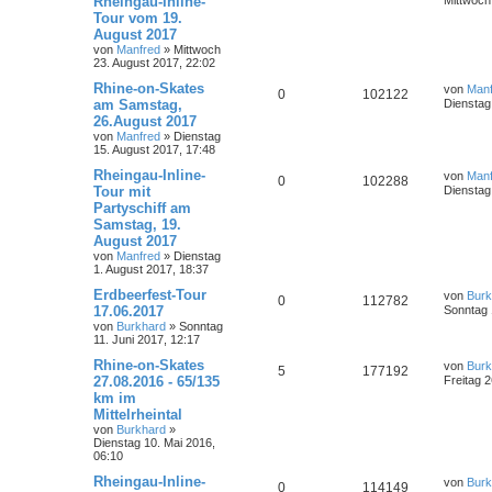
Rheingau-Inline-
Mittwoch
Tour vom 19.
August 2017
von
Manfred
»
Mittwoch
23. August 2017, 22:02
Rhine-on-Skates
von
Manf
0
102122
am Samstag,
Dienstag
26.August 2017
von
Manfred
»
Dienstag
15. August 2017, 17:48
Rheingau-Inline-
von
Manf
0
102288
Tour mit
Dienstag
Partyschiff am
Samstag, 19.
August 2017
von
Manfred
»
Dienstag
1. August 2017, 18:37
Erdbeerfest-Tour
von
Burk
0
112782
17.06.2017
Sonntag 
von
Burkhard
»
Sonntag
11. Juni 2017, 12:17
Rhine-on-Skates
von
Burk
5
177192
27.08.2016 - 65/135
Freitag 
km im
Mittelrheintal
von
Burkhard
»
Dienstag 10. Mai 2016,
06:10
Rheingau-Inline-
von
Burk
0
114149