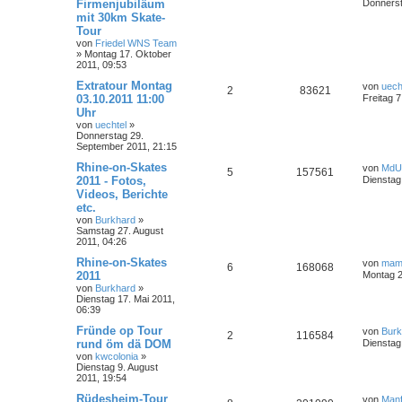
Firmenjubiläum
Donnerst
mit 30km Skate-
Tour
von
Friedel WNS Team
»
Montag 17. Oktober
2011, 09:53
Extratour Montag
von
uech
2
83621
03.10.2011 11:00
Freitag 
Uhr
von
uechtel
»
Donnerstag 29.
September 2011, 21:15
Rhine-on-Skates
von
MdU
5
157561
2011 - Fotos,
Dienstag
Videos, Berichte
etc.
von
Burkhard
»
Samstag 27. August
2011, 04:26
Rhine-on-Skates
von
mam
6
168068
2011
Montag 2
von
Burkhard
»
Dienstag 17. Mai 2011,
06:39
Fründe op Tour
von
Burk
2
116584
rund öm dä DOM
Dienstag 
von
kwcolonia
»
Dienstag 9. August
2011, 19:54
Rüdesheim-Tour
von
Manf