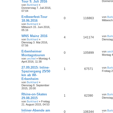
Tour 9. Juli 2016
Donnerst
von
Burkhard
»
Donnerstag 7. Juli 2016,
07:04
Erdbeerfest-Tour
von
Burk
0
116863
18.06.2016
Mittwoch
von
Burkhard
»
Mittwoch 15. Juni 2016,
05:16
WNS Mainz 2016
von
Burk
4
141174
von
Burkhard
»
Dienstag
Dienstag 3. Mai 2016,
07:56
Erbenheimer
von
uech
0
105899
Montagstouren
Montag 4.
von
uechtel
»
Montag 4.
April 2016, 11:38
27.09.2015: Inline-
von
Burk
1
67571
Spaziergang 25/50
Freitag 
km ab WI-
Erbenheim
von
Burkhard
»
Dienstag 8. September
2015, 20:00
Rhine-on-Skates
von
Burk
1
62390
29.08.2015
Dienstag
von
Burkhard
»
Freitag
21. August 2015, 04:53
Inliner-Abende am
von
Burk
0
106344