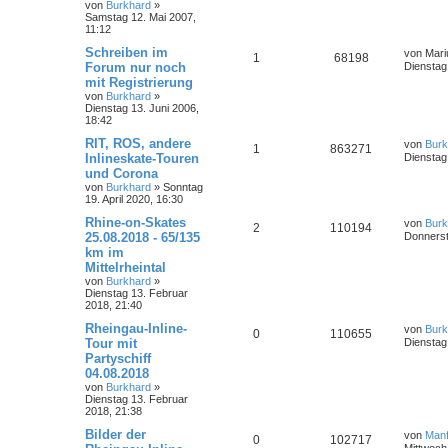
h
von
Burkhard
»
e
Samstag 12. Mai 2007,
11:12
Schreiben im
von
Mari
1
68198
Forum nur noch
Dienstag
mit Registrierung
von
Burkhard
»
Dienstag 13. Juni 2006,
18:42
RIT, ROS, andere
von
Burk
1
863271
Inlineskate-Touren
Dienstag
und Corona
von
Burkhard
»
Sonntag
19. April 2020, 16:30
Rhine-on-Skates
von
Burk
2
110194
25.08.2018 - 65/135
Donnerst
km im
Mittelrheintal
von
Burkhard
»
Dienstag 13. Februar
2018, 21:40
Rheingau-Inline-
von
Burk
0
110655
Tour mit
Dienstag
Partyschiff
04.08.2018
von
Burkhard
»
Dienstag 13. Februar
2018, 21:38
Bilder der
von
Manf
0
102717