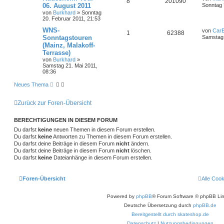
8
201090
06. August 2011
Sonntag 
von
Burkhard
»
Sonntag
20. Februar 2011, 21:53
WNS-
von
Car
1
62388
Sonntagstouren
Samstag 
(Mainz, Malakoff-
Terrasse)
von
Burkhard
»
Samstag 21. Mai 2011,
08:36
Neues Thema
Zurück zur Foren-Übersicht
BERECHTIGUNGEN IN DIESEM FORUM
Du darfst
keine
neuen Themen in diesem Forum erstellen.
Du darfst
keine
Antworten zu Themen in diesem Forum erstellen.
Du darfst deine Beiträge in diesem Forum
nicht
ändern.
Du darfst deine Beiträge in diesem Forum
nicht
löschen.
Du darfst
keine
Dateianhänge in diesem Forum erstellen.
Foren-Übersicht
Alle Coo
Powered by
phpBB
® Forum Software © phpBB Lim
Deutsche Übersetzung durch
phpBB.de
Bereitgestellt durch skateshop.de
Datenschutz
|
Nutzungsbedingungen