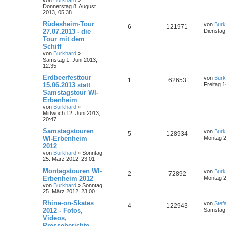
von
Burkhard
»
Donnerstag 8. August
2013, 05:38
Rüdesheim-Tour
von
Burk
6
121971
27.07.2013 - die
Dienstag 
Tour mit dem
Schiff
von
Burkhard
»
Samstag 1. Juni 2013,
12:35
Erdbeerfesttour
von
Burk
1
62653
15.06.2013 statt
Freitag 1
Samstagstour WI-
Erbenheim
von
Burkhard
»
Mittwoch 12. Juni 2013,
20:47
Samstagstouren
von
Burk
5
128934
WI-Erbenheim
Montag 2
2012
von
Burkhard
»
Sonntag
25. März 2012, 23:01
Montagstouren WI-
von
Burk
2
72892
Erbenheim 2012
Montag 2
von
Burkhard
»
Sonntag
25. März 2012, 23:00
Rhine-on-Skates
von
Stef
4
122943
2012 - Fotos,
Samstag 
Videos,
Presseberichte, ...