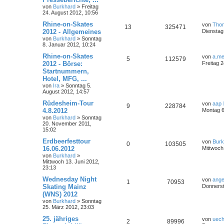
von
Burkhard
»
Freitag
24. August 2012, 10:56
Rhine-on-Skates
von
Tho
13
325471
2012 - Allgemeines
Dienstag
von
Burkhard
»
Sonntag
8. Januar 2012, 10:24
Rhine-on-Skates
von
a.me
5
112579
2012 - Börse:
Freitag 
Startnummern,
Hotel, MFG, ...
von
Ira
»
Sonntag 5.
August 2012, 14:57
Rüdesheim-Tour
von
aap
9
228784
4.8.2012
Montag 6
von
Burkhard
»
Sonntag
20. November 2011,
15:02
Erdbeerfesttour
von
Burk
0
103505
16.06.2012
Mittwoch
von
Burkhard
»
Mittwoch 13. Juni 2012,
23:13
Wednesday Night
von
ange
1
70953
Skating Mainz
Donnerst
(WNS) 2012
von
Burkhard
»
Sonntag
25. März 2012, 23:03
25. jähriges
von
uech
2
89996