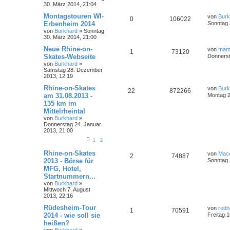
30. März 2014, 21:04
Montagstouren WI-
von
Burk
0
106022
Erbenheim 2014
Sonntag 
von
Burkhard
»
Sonntag
30. März 2014, 21:00
Neue Rhine-on-
von
mam
1
73120
Skates-Webseite
Donnerst
von
Burkhard
»
Samstag 28. Dezember
2013, 12:19
Rhine-on-Skates
von
Burk
22
872266
am 31.08.2013 -
Montag 2
135 km im
Mittelrheintal
von
Burkhard
»
Donnerstag 24. Januar
2013, 21:00
1
2
Rhine-on-Skates
von
Macc
2
74887
2013 - Börse für
Sonntag 
MFG, Hotel,
Startnummern...
von
Burkhard
»
Mittwoch 7. August
2013, 22:16
Rüdesheim-Tour
von
redh
1
70591
2014 - wie soll sie
Freitag 
heißen?