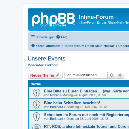
Inline-Forum
Inline-Forum für das Rhein-Main-N
Schnellzugriff
FAQ
Foren-Übersicht
Inline-Forum Rhein-Main-Neckar
Unsere
Unsere Events
Moderator:
Burkhard
Suche
Erw
Neues Thema
THEMEN
Eine Bitte zu Euren Einträgen ... (war: Karte vor
von
Möhre
»
Montag 24. August 2009, 09:50
Bitte beim Schreiben beachten!
von
Burkhard
»
Samstag 12. Mai 2007, 11:12
Schreiben im Forum nur noch mit Registrierun
von
Burkhard
»
Dienstag 13. Juni 2006, 18:42
RIT, ROS, andere Inlineskate-Touren und Coron