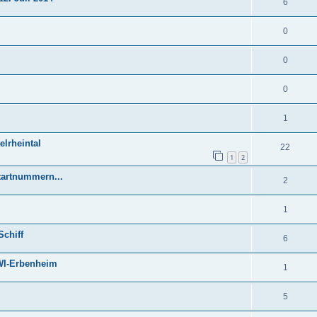
6
0
0
0
1
elrheintal
22
1
2
tartnummern...
2
1
Schiff
6
 WI-Erbenheim
1
5