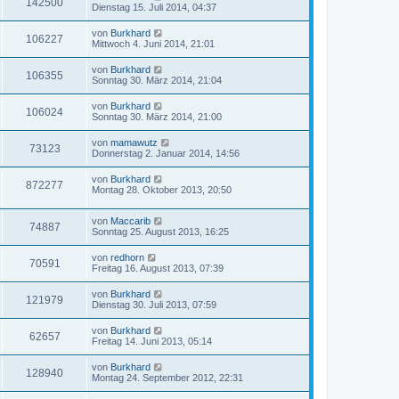
142500
Dienstag 15. Juli 2014, 04:37
von
Burkhard
106227
Mittwoch 4. Juni 2014, 21:01
von
Burkhard
106355
Sonntag 30. März 2014, 21:04
von
Burkhard
106024
Sonntag 30. März 2014, 21:00
von
mamawutz
73123
Donnerstag 2. Januar 2014, 14:56
von
Burkhard
872277
Montag 28. Oktober 2013, 20:50
von
Maccarib
74887
Sonntag 25. August 2013, 16:25
von
redhorn
70591
Freitag 16. August 2013, 07:39
von
Burkhard
121979
Dienstag 30. Juli 2013, 07:59
von
Burkhard
62657
Freitag 14. Juni 2013, 05:14
von
Burkhard
128940
Montag 24. September 2012, 22:31