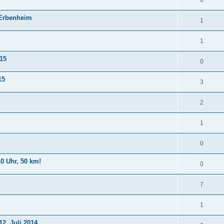
0
-Erbenheim
1
1
15
0
15
3
2
1
0
0 Uhr, 50 km!
0
7
1
2. Juli 2014