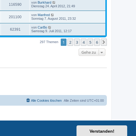
von
Burkhard
116590
Dienstag 24. April 2012, 21:49
von
Manfred
201100
Sonntag 7. August 2011, 23:32
von
CarBo
62391
Samstag 9. Juli 2011, 12:17
1
2
3
4
5
6
Nächste
297 Themen
Gehe zu
Alle Cookies löschen
Alle Zeiten sind
UTC+01:00
Verstanden!