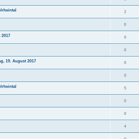
lrheintal
2
0
t 2017
0
0
ag, 19. August 2017
0
0
lrheintal
5
0
0
4