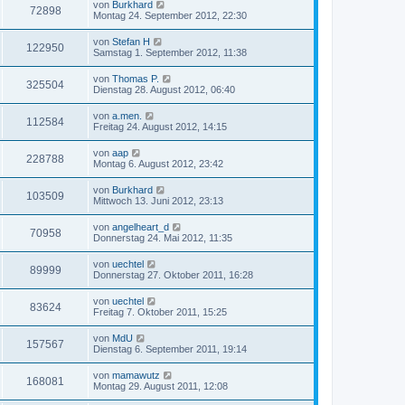
von
Burkhard
72898
Montag 24. September 2012, 22:30
von
Stefan H
122950
Samstag 1. September 2012, 11:38
von
Thomas P.
325504
Dienstag 28. August 2012, 06:40
von
a.men.
112584
Freitag 24. August 2012, 14:15
von
aap
228788
Montag 6. August 2012, 23:42
von
Burkhard
103509
Mittwoch 13. Juni 2012, 23:13
von
angelheart_d
70958
Donnerstag 24. Mai 2012, 11:35
von
uechtel
89999
Donnerstag 27. Oktober 2011, 16:28
von
uechtel
83624
Freitag 7. Oktober 2011, 15:25
von
MdU
157567
Dienstag 6. September 2011, 19:14
von
mamawutz
168081
Montag 29. August 2011, 12:08