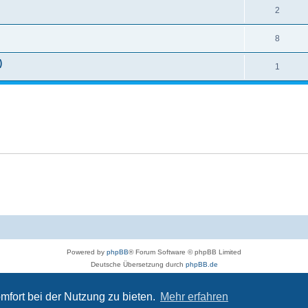
2
8
)
1
Powered by
phpBB
® Forum Software © phpBB Limited
Deutsche Übersetzung durch
phpBB.de
Bereitgestellt durch skateshop.de
Datenschutz
|
Nutzungsbedingungen
mfort bei der Nutzung zu bieten.
Mehr erfahren