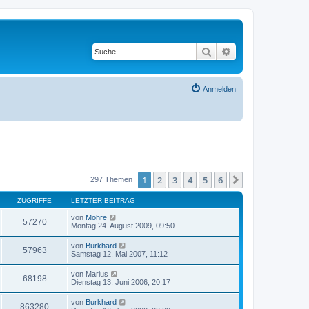
Suche
Erweiterte Suche
Anmelden
1
2
3
4
5
6
Nächste
297 Themen
ZUGRIFFE
LETZTER BEITRAG
von
Möhre
57270
Montag 24. August 2009, 09:50
von
Burkhard
57963
Samstag 12. Mai 2007, 11:12
von
Marius
68198
Dienstag 13. Juni 2006, 20:17
von
Burkhard
863280