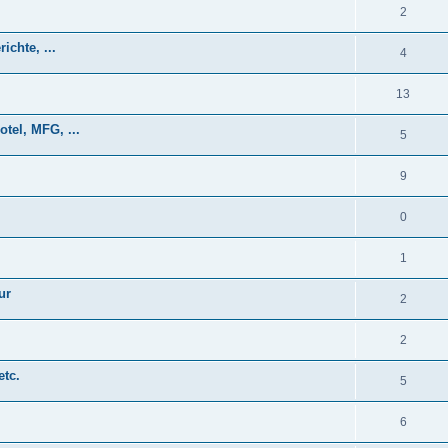
2
ichte, ...
4
13
tel, MFG, ...
5
9
0
1
ur
2
2
etc.
5
6