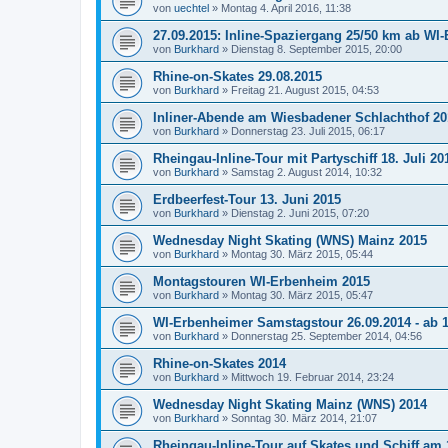
von
uechtel
»
Montag 4. April 2016, 11:38
27.09.2015: Inline-Spaziergang 25/50 km ab WI
von
Burkhard
»
Dienstag 8. September 2015, 20:00
Rhine-on-Skates 29.08.2015
von
Burkhard
»
Freitag 21. August 2015, 04:53
Inliner-Abende am Wiesbadener Schlachthof 20
von
Burkhard
»
Donnerstag 23. Juli 2015, 06:17
Rheingau-Inline-Tour mit Partyschiff 18. Juli 20
von
Burkhard
»
Samstag 2. August 2014, 10:32
Erdbeerfest-Tour 13. Juni 2015
von
Burkhard
»
Dienstag 2. Juni 2015, 07:20
Wednesday Night Skating (WNS) Mainz 2015
von
Burkhard
»
Montag 30. März 2015, 05:44
Montagstouren WI-Erbenheim 2015
von
Burkhard
»
Montag 30. März 2015, 05:47
WI-Erbenheimer Samstagstour 26.09.2014 - ab 1
von
Burkhard
»
Donnerstag 25. September 2014, 04:56
Rhine-on-Skates 2014
von
Burkhard
»
Mittwoch 19. Februar 2014, 23:24
Wednesday Night Skating Mainz (WNS) 2014
von
Burkhard
»
Sonntag 30. März 2014, 21:07
Rheingau-Inline-Tour auf Skates und Schiff am 1