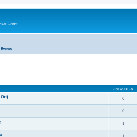
eckar-Gebiet
 Events
eiterte Suche
ANTWORTEN
 Ort)
0
0
g
1
a
1