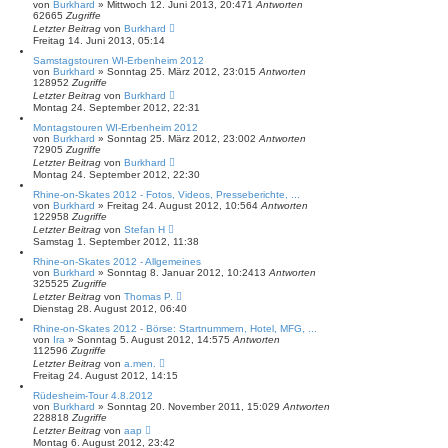
von
Burkhard
»
Mittwoch 12. Juni 2013, 20:47
1
Antworten
62665
Zugriffe
Letzter Beitrag
von
Burkhard
Freitag 14. Juni 2013, 05:14
Samstagstouren WI-Erbenheim 2012
von
Burkhard
»
Sonntag 25. März 2012, 23:01
5
Antworten
128952
Zugriffe
Letzter Beitrag
von
Burkhard
Montag 24. September 2012, 22:31
Montagstouren WI-Erbenheim 2012
von
Burkhard
»
Sonntag 25. März 2012, 23:00
2
Antworten
72905
Zugriffe
Letzter Beitrag
von
Burkhard
Montag 24. September 2012, 22:30
Rhine-on-Skates 2012 - Fotos, Videos, Presseberichte, ...
von
Burkhard
»
Freitag 24. August 2012, 10:56
4
Antworten
122958
Zugriffe
Letzter Beitrag
von
Stefan H
Samstag 1. September 2012, 11:38
Rhine-on-Skates 2012 - Allgemeines
von
Burkhard
»
Sonntag 8. Januar 2012, 10:24
13
Antworten
325525
Zugriffe
Letzter Beitrag
von
Thomas P.
Dienstag 28. August 2012, 06:40
Rhine-on-Skates 2012 - Börse: Startnummern, Hotel, MFG, ...
von
Ira
»
Sonntag 5. August 2012, 14:57
5
Antworten
112596
Zugriffe
Letzter Beitrag
von
a.men.
Freitag 24. August 2012, 14:15
Rüdesheim-Tour 4.8.2012
von
Burkhard
»
Sonntag 20. November 2011, 15:02
9
Antworten
228818
Zugriffe
Letzter Beitrag
von
aap
Montag 6. August 2012, 23:42