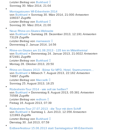
Letzter Beitrag
von
Burkhard
Sonntag 30. März 2014, 21:04
Montagstouren WI-Erbenheim 2014
von
Burkhard
»
Sonntag 30. März 2014, 21:00
0
Antworten
106037
Zugriffe
Letzter Beitrag
von
Burkhard
Sonntag 30. März 2014, 21:00
Neue Rhine-on-Skates-Webseite
von
Burkhard
»
Samstag 28. Dezember 2013, 12:19
1
Antworten
73129
Zugriffe
Letzter Beitrag
von
mamawutz
Donnerstag 2. Januar 2014, 14:56
Rhine-on-Skates am 31.08.2013 - 135 km im Mittelrheintal
von
Burkhard
»
Donnerstag 24. Januar 2013, 21:00
22
Antworten
872491
Zugriffe
Letzter Beitrag
von
Burkhard
Montag 28. Oktober 2013, 20:50
Rhine-on-Skates 2013 - Börse für MFG, Hotel, Startnummern...
von
Burkhard
»
Mittwoch 7. August 2013, 22:16
2
Antworten
74897
Zugriffe
Letzter Beitrag
von
Maccarib
Sonntag 25. August 2013, 16:25
Rüdesheim-Tour 2014 - wie soll sie heißen?
von
Burkhard
»
Donnerstag 8. August 2013, 05:38
1
Antworten
70598
Zugriffe
Letzter Beitrag
von
redhorn
Freitag 16. August 2013, 07:39
Rüdesheim-Tour 27.07.2013 - die Tour mit dem Schiff
von
Burkhard
»
Samstag 1. Juni 2013, 12:35
6
Antworten
121993
Zugriffe
Letzter Beitrag
von
Burkhard
Dienstag 30. Juli 2013, 07:59
Erdbeerfesttour 15.06.2013 statt Samstagstour WI-Erbenheim