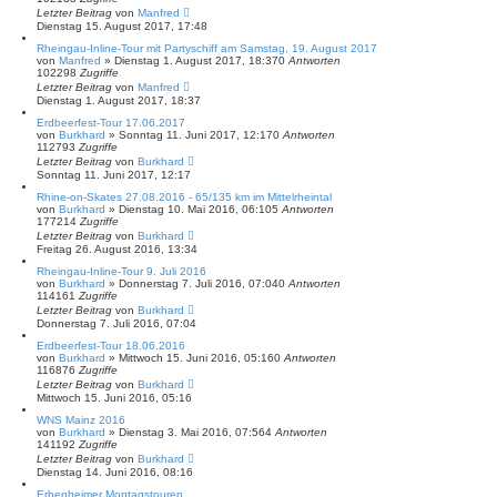
Letzter Beitrag
von
Manfred
Dienstag 15. August 2017, 17:48
Rheingau-Inline-Tour mit Partyschiff am Samstag, 19. August 2017
von
Manfred
»
Dienstag 1. August 2017, 18:37
0
Antworten
102298
Zugriffe
Letzter Beitrag
von
Manfred
Dienstag 1. August 2017, 18:37
Erdbeerfest-Tour 17.06.2017
von
Burkhard
»
Sonntag 11. Juni 2017, 12:17
0
Antworten
112793
Zugriffe
Letzter Beitrag
von
Burkhard
Sonntag 11. Juni 2017, 12:17
Rhine-on-Skates 27.08.2016 - 65/135 km im Mittelrheintal
von
Burkhard
»
Dienstag 10. Mai 2016, 06:10
5
Antworten
177214
Zugriffe
Letzter Beitrag
von
Burkhard
Freitag 26. August 2016, 13:34
Rheingau-Inline-Tour 9. Juli 2016
von
Burkhard
»
Donnerstag 7. Juli 2016, 07:04
0
Antworten
114161
Zugriffe
Letzter Beitrag
von
Burkhard
Donnerstag 7. Juli 2016, 07:04
Erdbeerfest-Tour 18.06.2016
von
Burkhard
»
Mittwoch 15. Juni 2016, 05:16
0
Antworten
116876
Zugriffe
Letzter Beitrag
von
Burkhard
Mittwoch 15. Juni 2016, 05:16
WNS Mainz 2016
von
Burkhard
»
Dienstag 3. Mai 2016, 07:56
4
Antworten
141192
Zugriffe
Letzter Beitrag
von
Burkhard
Dienstag 14. Juni 2016, 08:16
Erbenheimer Montagstouren