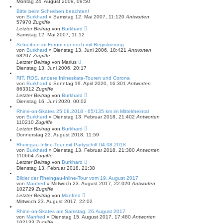
Montag 24. August 2009, 09:50
h
e
Bitte beim Schreiben beachten!
von
Burkhard
»
Samstag 12. Mai 2007, 11:12
0
Antworten
57970
Zugriffe
Letzter Beitrag
von
Burkhard
Samstag 12. Mai 2007, 11:12
Schreiben im Forum nur noch mit Registrierung
von
Burkhard
»
Dienstag 13. Juni 2006, 18:42
1
Antworten
68207
Zugriffe
Letzter Beitrag
von
Marius
Dienstag 13. Juni 2006, 20:17
RIT, ROS, andere Inlineskate-Touren und Corona
von
Burkhard
»
Sonntag 19. April 2020, 16:30
1
Antworten
863312
Zugriffe
Letzter Beitrag
von
Burkhard
Dienstag 16. Juni 2020, 00:02
Rhine-on-Skates 25.08.2018 - 65/135 km im Mittelrheintal
von
Burkhard
»
Dienstag 13. Februar 2018, 21:40
2
Antworten
110210
Zugriffe
Letzter Beitrag
von
Burkhard
Donnerstag 23. August 2018, 11:59
Rheingau-Inline-Tour mit Partyschiff 04.08.2018
von
Burkhard
»
Dienstag 13. Februar 2018, 21:38
0
Antworten
110664
Zugriffe
Letzter Beitrag
von
Burkhard
Dienstag 13. Februar 2018, 21:38
Bilder der Rheingau-Inline-Tour vom 19. August 2017
von
Manfred
»
Mittwoch 23. August 2017, 22:02
0
Antworten
102729
Zugriffe
Letzter Beitrag
von
Manfred
Mittwoch 23. August 2017, 22:02
Rhine-on-Skates am Samstag, 26.August 2017
von
Manfred
»
Dienstag 15. August 2017, 17:48
0
Antworten
102133
Zugriffe