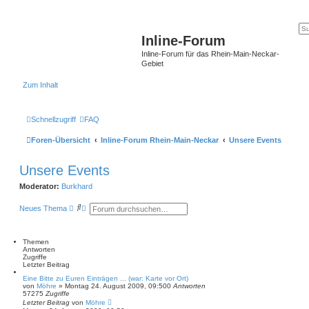
Inline-Forum
Inline-Forum für das Rhein-Main-Neckar-
Gebiet
Zum Inhalt
Schnellzugriff
FAQ
Foren-Übersicht
Inline-Forum Rhein-Main-Neckar
Unsere Events
Unsere Events
Moderator:
Burkhard
S
E
Neues Thema
u
r
c
w
h
e
e
i
Themen
t
Antworten
e
Zugriffe
r
Letzter Beitrag
t
Eine Bitte zu Euren Einträgen ... (war: Karte vor Ort)
e
von
Möhre
»
Montag 24. August 2009, 09:50
0
Antworten
S
57275
Zugriffe
u
Letzter Beitrag
von
Möhre
c