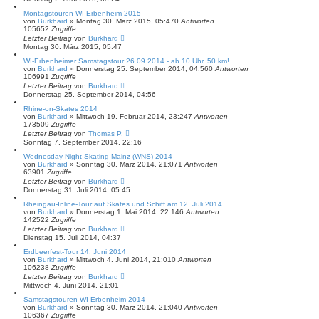
Montagstouren WI-Erbenheim 2015
von
Burkhard
»
Montag 30. März 2015, 05:47
0
Antworten
105652
Zugriffe
Letzter Beitrag
von
Burkhard
Montag 30. März 2015, 05:47
WI-Erbenheimer Samstagstour 26.09.2014 - ab 10 Uhr, 50 km!
von
Burkhard
»
Donnerstag 25. September 2014, 04:56
0
Antworten
106991
Zugriffe
Letzter Beitrag
von
Burkhard
Donnerstag 25. September 2014, 04:56
Rhine-on-Skates 2014
von
Burkhard
»
Mittwoch 19. Februar 2014, 23:24
7
Antworten
173509
Zugriffe
Letzter Beitrag
von
Thomas P.
Sonntag 7. September 2014, 22:16
Wednesday Night Skating Mainz (WNS) 2014
von
Burkhard
»
Sonntag 30. März 2014, 21:07
1
Antworten
63901
Zugriffe
Letzter Beitrag
von
Burkhard
Donnerstag 31. Juli 2014, 05:45
Rheingau-Inline-Tour auf Skates und Schiff am 12. Juli 2014
von
Burkhard
»
Donnerstag 1. Mai 2014, 22:14
6
Antworten
142522
Zugriffe
Letzter Beitrag
von
Burkhard
Dienstag 15. Juli 2014, 04:37
Erdbeerfest-Tour 14. Juni 2014
von
Burkhard
»
Mittwoch 4. Juni 2014, 21:01
0
Antworten
106238
Zugriffe
Letzter Beitrag
von
Burkhard
Mittwoch 4. Juni 2014, 21:01
Samstagstouren WI-Erbenheim 2014
von
Burkhard
»
Sonntag 30. März 2014, 21:04
0
Antworten
106367
Zugriffe