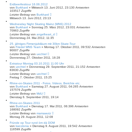
Erdbeerfesttour 16.06.2012
von
Burkhard
»
Mittwoch 13. Juni 2012, 23:13
0
Antworten
103517
Zugriffe
Letzter Beitrag
von
Burkhard
Mittwoch 13. Juni 2012, 23:13
Wednesday Night Skating Mainz (WNS) 2012
von
Burkhard
»
Sonntag 25. März 2012, 23:03
1
Antworten
70963
Zugriffe
Letzter Beitrag
von
angelheart_d
Donnerstag 24. Mai 2012, 11:35
25. jähriges Firmenjubiläum mit 30km Skate-Tour
von
Friedel WNS Team
»
Montag 17. Oktober 2011, 09:53
2
Antworten
90007
Zugriffe
Letzter Beitrag
von
uechtel
Donnerstag 27. Oktober 2011, 16:28
Extratour Montag 03.10.2011 11:00 Uhr
von
uechtel
»
Donnerstag 29. September 2011, 21:15
2
Antworten
83630
Zugriffe
Letzter Beitrag
von
uechtel
Freitag 7. Oktober 2011, 15:25
Rhine-on-Skates 2011 - Fotos, Videos, Berichte etc.
von
Burkhard
»
Samstag 27. August 2011, 04:26
5
Antworten
157576
Zugriffe
Letzter Beitrag
von
MdU
Dienstag 6. September 2011, 19:14
Rhine-on-Skates 2011
von
Burkhard
»
Dienstag 17. Mai 2011, 06:39
6
Antworten
168092
Zugriffe
Letzter Beitrag
von
mamawutz
Montag 29. August 2011, 12:08
Fründe op Tour rund öm dä DOM
von
kwcolonia
»
Dienstag 9. August 2011, 19:54
2
Antworten
116599
Zugriffe