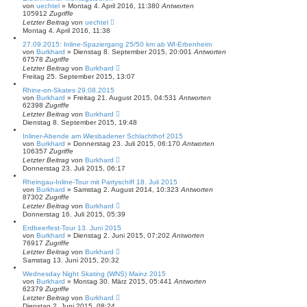
von
uechtel
»
Montag 4. April 2016, 11:38
0
Antworten
105912
Zugriffe
Letzter Beitrag
von
uechtel
Montag 4. April 2016, 11:38
27.09.2015: Inline-Spaziergang 25/50 km ab WI-Erbenheim
von
Burkhard
»
Dienstag 8. September 2015, 20:00
1
Antworten
67578
Zugriffe
Letzter Beitrag
von
Burkhard
Freitag 25. September 2015, 13:07
Rhine-on-Skates 29.08.2015
von
Burkhard
»
Freitag 21. August 2015, 04:53
1
Antworten
62398
Zugriffe
Letzter Beitrag
von
Burkhard
Dienstag 8. September 2015, 19:48
Inliner-Abende am Wiesbadener Schlachthof 2015
von
Burkhard
»
Donnerstag 23. Juli 2015, 06:17
0
Antworten
106357
Zugriffe
Letzter Beitrag
von
Burkhard
Donnerstag 23. Juli 2015, 06:17
Rheingau-Inline-Tour mit Partyschiff 18. Juli 2015
von
Burkhard
»
Samstag 2. August 2014, 10:32
3
Antworten
87302
Zugriffe
Letzter Beitrag
von
Burkhard
Donnerstag 16. Juli 2015, 05:39
Erdbeerfest-Tour 13. Juni 2015
von
Burkhard
»
Dienstag 2. Juni 2015, 07:20
2
Antworten
76917
Zugriffe
Letzter Beitrag
von
Burkhard
Samstag 13. Juni 2015, 20:32
Wednesday Night Skating (WNS) Mainz 2015
von
Burkhard
»
Montag 30. März 2015, 05:44
1
Antworten
62379
Zugriffe
Letzter Beitrag
von
Burkhard
Dienstag 2. Juni 2015, 08:24