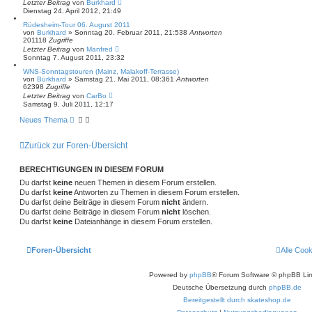
Letzter Beitrag
von
Burkhard
Dienstag 24. April 2012, 21:49
Rüdesheim-Tour 06. August 2011
von
Burkhard
»
Sonntag 20. Februar 2011, 21:53
8
Antworten
201118
Zugriffe
Letzter Beitrag
von
Manfred
Sonntag 7. August 2011, 23:32
WNS-Sonntagstouren (Mainz, Malakoff-Terrasse)
von
Burkhard
»
Samstag 21. Mai 2011, 08:36
1
Antworten
62398
Zugriffe
Letzter Beitrag
von
CarBo
Samstag 9. Juli 2011, 12:17
Neues Thema
Zurück zur Foren-Übersicht
BERECHTIGUNGEN IN DIESEM FORUM
Du darfst
keine
neuen Themen in diesem Forum erstellen.
Du darfst
keine
Antworten zu Themen in diesem Forum erstellen.
Du darfst deine Beiträge in diesem Forum
nicht
ändern.
Du darfst deine Beiträge in diesem Forum
nicht
löschen.
Du darfst
keine
Dateianhänge in diesem Forum erstellen.
Foren-Übersicht
Alle Coo
Powered by
phpBB
® Forum Software © phpBB Lim
Deutsche Übersetzung durch
phpBB.de
Bereitgestellt durch skateshop.de