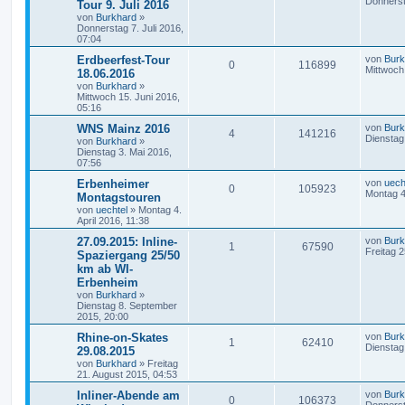
Donnerst
Tour 9. Juli 2016
von
Burkhard
»
Donnerstag 7. Juli 2016,
07:04
Erdbeerfest-Tour
von
Burk
0
116899
Mittwoch
18.06.2016
von
Burkhard
»
Mittwoch 15. Juni 2016,
05:16
WNS Mainz 2016
von
Burk
4
141216
Dienstag
von
Burkhard
»
Dienstag 3. Mai 2016,
07:56
Erbenheimer
von
uech
0
105923
Montag 4.
Montagstouren
von
uechtel
»
Montag 4.
April 2016, 11:38
27.09.2015: Inline-
von
Burk
1
67590
Freitag 
Spaziergang 25/50
km ab WI-
Erbenheim
von
Burkhard
»
Dienstag 8. September
2015, 20:00
Rhine-on-Skates
von
Burk
1
62410
Dienstag
29.08.2015
von
Burkhard
»
Freitag
21. August 2015, 04:53
Inliner-Abende am
von
Burk
0
106373