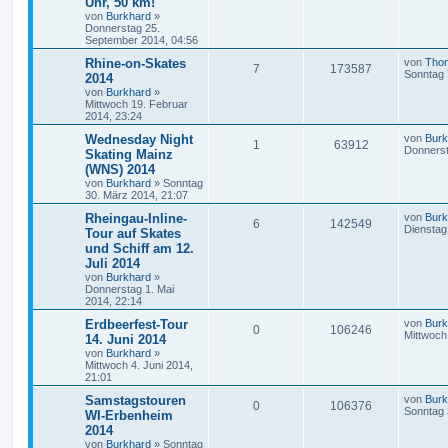
Uhr, 50 km!
von
Burkhard
»
Donnerstag 25.
September 2014, 04:56
Rhine-on-Skates
von
Tho
7
173587
Sonntag 
2014
von
Burkhard
»
Mittwoch 19. Februar
2014, 23:24
Wednesday Night
von
Burk
1
63912
Donnerst
Skating Mainz
(WNS) 2014
von
Burkhard
»
Sonntag
30. März 2014, 21:07
Rheingau-Inline-
von
Burk
6
142549
Dienstag 
Tour auf Skates
und Schiff am 12.
Juli 2014
von
Burkhard
»
Donnerstag 1. Mai
2014, 22:14
Erdbeerfest-Tour
von
Burk
0
106246
Mittwoch
14. Juni 2014
von
Burkhard
»
Mittwoch 4. Juni 2014,
21:01
Samstagstouren
von
Burk
0
106376
Sonntag 
WI-Erbenheim
2014
von
Burkhard
»
Sonntag