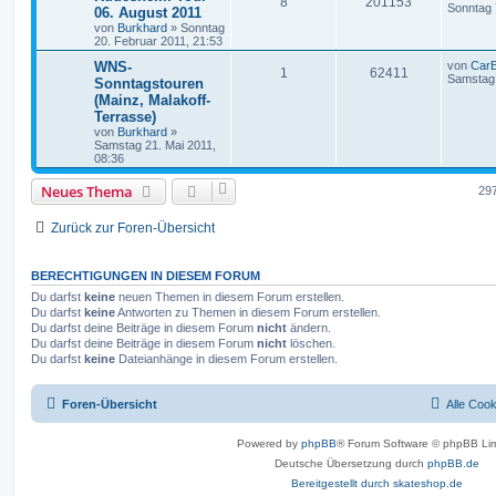
8
201153
Sonntag 
06. August 2011
von
Burkhard
»
Sonntag
20. Februar 2011, 21:53
WNS-
von
Car
1
62411
Samstag 
Sonntagstouren
(Mainz, Malakoff-
Terrasse)
von
Burkhard
»
Samstag 21. Mai 2011,
08:36
Neues Thema
29
Zurück zur Foren-Übersicht
BERECHTIGUNGEN IN DIESEM FORUM
Du darfst
keine
neuen Themen in diesem Forum erstellen.
Du darfst
keine
Antworten zu Themen in diesem Forum erstellen.
Du darfst deine Beiträge in diesem Forum
nicht
ändern.
Du darfst deine Beiträge in diesem Forum
nicht
löschen.
Du darfst
keine
Dateianhänge in diesem Forum erstellen.
Foren-Übersicht
Alle Coo
Powered by
phpBB
® Forum Software © phpBB Lim
Deutsche Übersetzung durch
phpBB.de
Bereitgestellt durch skateshop.de