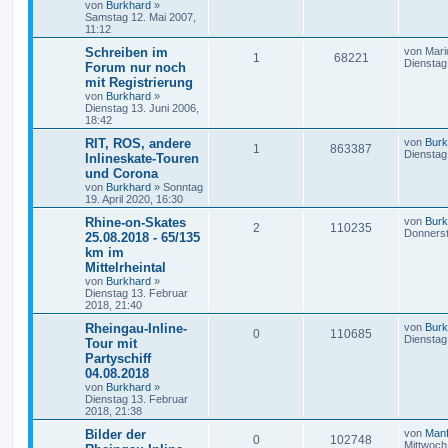
von
Burkhard
»
Samstag 12. Mai 2007,
11:12
Schreiben im
von
Mari
1
68221
Dienstag
Forum nur noch
mit Registrierung
von
Burkhard
»
Dienstag 13. Juni 2006,
18:42
RIT, ROS, andere
von
Burk
1
863387
Dienstag
Inlineskate-Touren
und Corona
von
Burkhard
»
Sonntag
19. April 2020, 16:30
Rhine-on-Skates
von
Burk
2
110235
Donnerst
25.08.2018 - 65/135
km im
Mittelrheintal
von
Burkhard
»
Dienstag 13. Februar
2018, 21:40
Rheingau-Inline-
von
Burk
0
110685
Dienstag
Tour mit
Partyschiff
04.08.2018
von
Burkhard
»
Dienstag 13. Februar
2018, 21:38
Bilder der
von
Manf
0
102748
Mittwoch