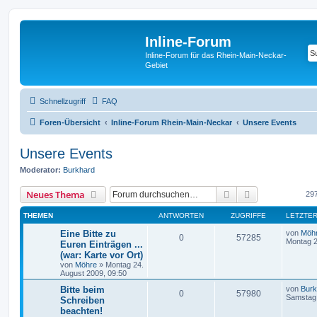
Inline-Forum
Inline-Forum für das Rhein-Main-Neckar-
Gebiet
Schnellzugriff
FAQ
Foren-Übersicht
Inline-Forum Rhein-Main-Neckar
Unsere Events
Unsere Events
Moderator:
Burkhard
Suche
Erweiterte Suc
Neues Thema
29
THEMEN
ANTWORTEN
ZUGRIFFE
LETZTER
Eine Bitte zu
von
Möh
0
57285
Montag 2
Euren Einträgen ...
(war: Karte vor Ort)
von
Möhre
»
Montag 24.
August 2009, 09:50
Bitte beim
von
Burk
0
57980
Samstag 
Schreiben
beachten!