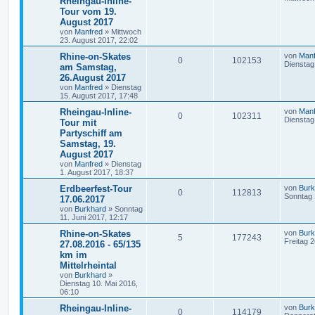
Rheingau-Inline-
Tour vom 19.
August 2017
von
Manfred
»
Mittwoch
23. August 2017, 22:02
Rhine-on-Skates
von
Manf
0
102153
Dienstag
am Samstag,
26.August 2017
von
Manfred
»
Dienstag
15. August 2017, 17:48
Rheingau-Inline-
von
Manf
0
102311
Dienstag
Tour mit
Partyschiff am
Samstag, 19.
August 2017
von
Manfred
»
Dienstag
1. August 2017, 18:37
Erdbeerfest-Tour
von
Burk
0
112813
Sonntag 
17.06.2017
von
Burkhard
»
Sonntag
11. Juni 2017, 12:17
Rhine-on-Skates
von
Burk
5
177243
Freitag 
27.08.2016 - 65/135
km im
Mittelrheintal
von
Burkhard
»
Dienstag 10. Mai 2016,
06:10
Rheingau-Inline-
von
Burk
0
114179