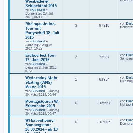
Donnerst
Wiesbadener
Schlachthof 2015
von
Burkhard
»
Donnerstag 23. Juli
2015, 06:17
Rheingau-Inline-
von
Burk
3
87319
Donnerst
Tour mit
Partyschiff 18. Juli
2015
von
Burkhard
»
Samstag 2. August
2014, 10:32
Erdbeerfest-Tour
von
Burk
2
76937
Samstag 
13. Juni 2015
von
Burkhard
»
Dienstag 2. Juni 2015,
07:20
Wednesday Night
von
Burk
1
62394
Dienstag
Skating (WNS)
Mainz 2015
von
Burkhard
»
Montag
30. März 2015, 05:44
Montagstouren WI-
von
Burk
0
105667
Montag 3
Erbenheim 2015
von
Burkhard
»
Montag
30. März 2015, 05:47
WI-Erbenheimer
von
Burk
0
107005
Donnerst
Samstagstour
26.09.2014 - ab 10