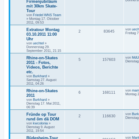
Firmenjubiläum
mit 30km Skate-
Tour
von
Friedel WNS Team
»
Montag 17. Oktober
2011, 09:53
Extratour Montag
von
uech
2
83645
Freitag 
03.10.2011 11:00
Uhr
von
uechtel
»
Donnerstag 29.
September 2011, 21:15
Rhine-on-Skates
von
MdU
5
157603
Dienstag
2011 - Fotos,
Videos, Berichte
etc.
von
Burkhard
»
Samstag 27. August
2011, 04:26
Rhine-on-Skates
von
mam
6
168111
Montag 2
2011
von
Burkhard
»
Dienstag 17. Mai 2011,
06:39
Fründe op Tour
von
Burk
2
116630
Dienstag 
rund öm dä DOM
von
kwcolonia
»
Dienstag 9. August
2011, 19:54
Rüdesheim-Tour
von
Manf