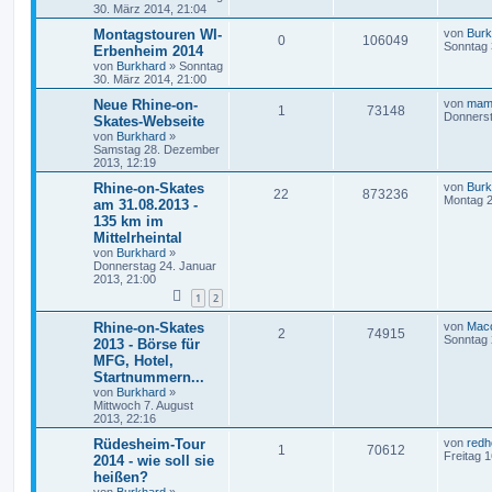
30. März 2014, 21:04
Montagstouren WI-
von
Burk
0
106049
Sonntag 
Erbenheim 2014
von
Burkhard
»
Sonntag
30. März 2014, 21:00
Neue Rhine-on-
von
mam
1
73148
Donnerst
Skates-Webseite
von
Burkhard
»
Samstag 28. Dezember
2013, 12:19
Rhine-on-Skates
von
Burk
22
873236
Montag 2
am 31.08.2013 -
135 km im
Mittelrheintal
von
Burkhard
»
Donnerstag 24. Januar
2013, 21:00
1
2
Rhine-on-Skates
von
Macc
2
74915
Sonntag 
2013 - Börse für
MFG, Hotel,
Startnummern...
von
Burkhard
»
Mittwoch 7. August
2013, 22:16
Rüdesheim-Tour
von
redh
1
70612
Freitag 
2014 - wie soll sie
heißen?
von
Burkhard
»