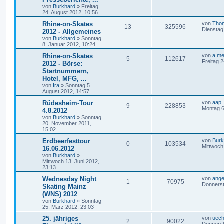
von
Burkhard
»
Freitag
24. August 2012, 10:56
Rhine-on-Skates
von
Tho
13
325596
Dienstag
2012 - Allgemeines
von
Burkhard
»
Sonntag
8. Januar 2012, 10:24
Rhine-on-Skates
von
a.me
5
112617
Freitag 
2012 - Börse:
Startnummern,
Hotel, MFG, ...
von
Ira
»
Sonntag 5.
August 2012, 14:57
Rüdesheim-Tour
von
aap
9
228853
Montag 6
4.8.2012
von
Burkhard
»
Sonntag
20. November 2011,
15:02
Erdbeerfesttour
von
Burk
0
103534
Mittwoch
16.06.2012
von
Burkhard
»
Mittwoch 13. Juni 2012,
23:13
Wednesday Night
von
ange
1
70975
Donnerst
Skating Mainz
(WNS) 2012
von
Burkhard
»
Sonntag
25. März 2012, 23:03
25. jähriges
von
uech
2
90022
Donnerst