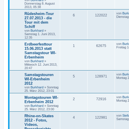
Donnerstag 8. August
2013, 05:38
Rüdesheim-Tour
von
Burk
6
122022
Dienstag 
27.07.2013 - die
Tour mit dem
Schiff
von
Burkhard
»
Samstag 1. Juni 2013,
12:35
Erdbeerfesttour
von
Burk
1
62675
Freitag 1
15.06.2013 statt
Samstagstour WI-
Erbenheim
von
Burkhard
»
Mittwoch 12. Juni 2013,
20:47
Samstagstouren
von
Burk
5
128971
Montag 2
WI-Erbenheim
2012
von
Burkhard
»
Sonntag
25. März 2012, 23:01
Montagstouren WI-
von
Burk
2
72916
Montag 2
Erbenheim 2012
von
Burkhard
»
Sonntag
25. März 2012, 23:00
Rhine-on-Skates
von
Stef
4
122981
Samstag 
2012 - Fotos,
Videos,
Presseberichte, ...