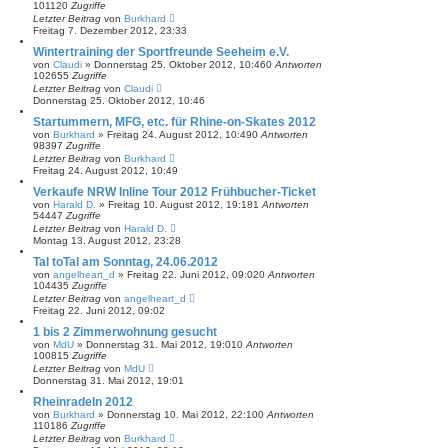
101120
Zugriffe
Letzter Beitrag
von
Burkhard
Freitag 7. Dezember 2012, 23:33
Wintertraining der Sportfreunde Seeheim e.V.
von
Claudi
»
Donnerstag 25. Oktober 2012, 10:46
0
Antworten
102655
Zugriffe
Letzter Beitrag
von
Claudi
Donnerstag 25. Oktober 2012, 10:46
Startummern, MFG, etc. für Rhine-on-Skates 2012
von
Burkhard
»
Freitag 24. August 2012, 10:49
0
Antworten
98397
Zugriffe
Letzter Beitrag
von
Burkhard
Freitag 24. August 2012, 10:49
Verkaufe NRW Inline Tour 2012 Frühbucher-Ticket
von
Harald D.
»
Freitag 10. August 2012, 19:18
1
Antworten
54447
Zugriffe
Letzter Beitrag
von
Harald D.
Montag 13. August 2012, 23:28
Tal toTal am Sonntag, 24.06.2012
von
angelheart_d
»
Freitag 22. Juni 2012, 09:02
0
Antworten
104435
Zugriffe
Letzter Beitrag
von
angelheart_d
Freitag 22. Juni 2012, 09:02
1 bis 2 Zimmerwohnung gesucht
von
MdU
»
Donnerstag 31. Mai 2012, 19:01
0
Antworten
100815
Zugriffe
Letzter Beitrag
von
MdU
Donnerstag 31. Mai 2012, 19:01
Rheinradeln 2012
von
Burkhard
»
Donnerstag 10. Mai 2012, 22:10
0
Antworten
110186
Zugriffe
Letzter Beitrag
von
Burkhard