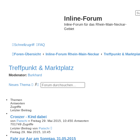
Inline-Forum
Inline-Forum für das Rhein-Main-Neckar-
Gebiet
Schnellzugriff
FAQ
Foren-Übersicht
Inline-Forum Rhein-Main-Neckar
Treffpunkt & Marktpla
Treffpunkt & Marktplatz
Moderator:
Burkhard
S
E
Neues Thema
u
r
c
w
h
e
e
i
Themen
t
Antworten
e
Zugriffe
r
Letzter Beitrag
t
Croozer - Kind dabei
e
von
Patschi
»
Freitag 29. Mai 2015, 10:45
0
Antworten
S
701749
Zugriffe
u
Letzter Beitrag
von
Patschi
c
Freitag 29. Mai 2015, 10:45
h
e
Fahr zur Aar am Sonntag, 31.05.2015