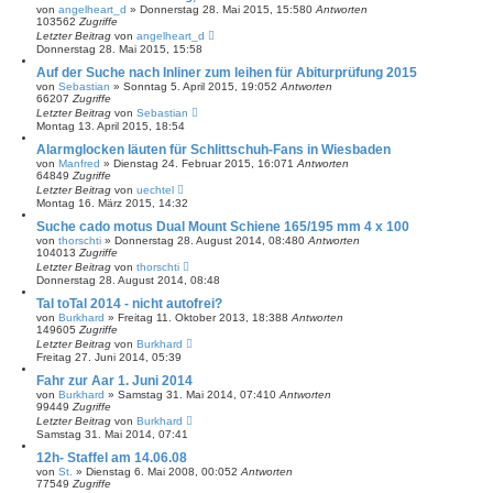
von
angelheart_d
»
Donnerstag 28. Mai 2015, 15:58
0
Antworten
103562
Zugriffe
Letzter Beitrag
von
angelheart_d
Donnerstag 28. Mai 2015, 15:58
Auf der Suche nach Inliner zum leihen für Abiturprüfung 2015
von
Sebastian
»
Sonntag 5. April 2015, 19:05
2
Antworten
66207
Zugriffe
Letzter Beitrag
von
Sebastian
Montag 13. April 2015, 18:54
Alarmglocken läuten für Schlittschuh-Fans in Wiesbaden
von
Manfred
»
Dienstag 24. Februar 2015, 16:07
1
Antworten
64849
Zugriffe
Letzter Beitrag
von
uechtel
Montag 16. März 2015, 14:32
Suche cado motus Dual Mount Schiene 165/195 mm 4 x 100
von
thorschti
»
Donnerstag 28. August 2014, 08:48
0
Antworten
104013
Zugriffe
Letzter Beitrag
von
thorschti
Donnerstag 28. August 2014, 08:48
Tal toTal 2014 - nicht autofrei?
von
Burkhard
»
Freitag 11. Oktober 2013, 18:38
8
Antworten
149605
Zugriffe
Letzter Beitrag
von
Burkhard
Freitag 27. Juni 2014, 05:39
Fahr zur Aar 1. Juni 2014
von
Burkhard
»
Samstag 31. Mai 2014, 07:41
0
Antworten
99449
Zugriffe
Letzter Beitrag
von
Burkhard
Samstag 31. Mai 2014, 07:41
12h- Staffel am 14.06.08
von
St.
»
Dienstag 6. Mai 2008, 00:05
2
Antworten
77549
Zugriffe