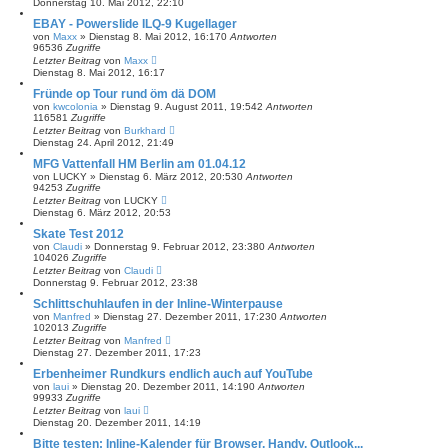
Donnerstag 10. Mai 2012, 22:10
EBAY - Powerslide ILQ-9 Kugellager
von
Maxx
»
Dienstag 8. Mai 2012, 16:17
0
Antworten
96536
Zugriffe
Letzter Beitrag
von
Maxx
Dienstag 8. Mai 2012, 16:17
Fründe op Tour rund öm dä DOM
von
kwcolonia
»
Dienstag 9. August 2011, 19:54
2
Antworten
116581
Zugriffe
Letzter Beitrag
von
Burkhard
Dienstag 24. April 2012, 21:49
MFG Vattenfall HM Berlin am 01.04.12
von
LUCKY
»
Dienstag 6. März 2012, 20:53
0
Antworten
94253
Zugriffe
Letzter Beitrag
von
LUCKY
Dienstag 6. März 2012, 20:53
Skate Test 2012
von
Claudi
»
Donnerstag 9. Februar 2012, 23:38
0
Antworten
104026
Zugriffe
Letzter Beitrag
von
Claudi
Donnerstag 9. Februar 2012, 23:38
Schlittschuhlaufen in der Inline-Winterpause
von
Manfred
»
Dienstag 27. Dezember 2011, 17:23
0
Antworten
102013
Zugriffe
Letzter Beitrag
von
Manfred
Dienstag 27. Dezember 2011, 17:23
Erbenheimer Rundkurs endlich auch auf YouTube
von
laui
»
Dienstag 20. Dezember 2011, 14:19
0
Antworten
99933
Zugriffe
Letzter Beitrag
von
laui
Dienstag 20. Dezember 2011, 14:19
Bitte testen: Inline-Kalender für Browser, Handy, Outlook,..