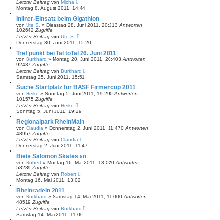
Letzter Beitrag
von
Micha
Montag 8. August 2011, 14:44
Inliner-Einsatz beim Gigathlon
von
Ute S.
»
Dienstag 28. Juni 2011, 20:21
3
Antworten
102642
Zugriffe
Letzter Beitrag
von
Ute S.
Donnerstag 30. Juni 2011, 15:20
Treffpunkt bei Tal toTal 26. Juni 2011
von
Burkhard
»
Montag 20. Juni 2011, 20:40
3
Antworten
92437
Zugriffe
Letzter Beitrag
von
Burkhard
Samstag 25. Juni 2011, 15:51
Suche Startplatz für BASF Firmencup 2011
von
Heiko
»
Sonntag 5. Juni 2011, 19:29
0
Antworten
101575
Zugriffe
Letzter Beitrag
von
Heiko
Sonntag 5. Juni 2011, 19:29
Regionalpark RheinMain
von
Claudia
»
Donnerstag 2. Juni 2011, 11:47
0
Antworten
48957
Zugriffe
Letzter Beitrag
von
Claudia
Donnerstag 2. Juni 2011, 11:47
Biete Salomon Skates an
von
Robert
»
Montag 16. Mai 2011, 13:02
0
Antworten
53289
Zugriffe
Letzter Beitrag
von
Robert
Montag 16. Mai 2011, 13:02
Rheinradeln 2011
von
Burkhard
»
Samstag 14. Mai 2011, 11:00
0
Antworten
48519
Zugriffe
Letzter Beitrag
von
Burkhard
Samstag 14. Mai 2011, 11:00