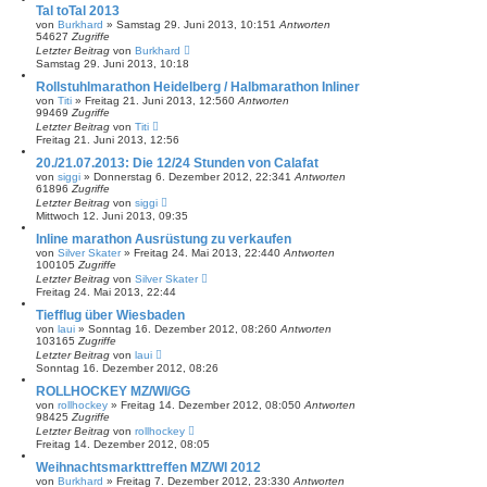
Tal toTal 2013
von
Burkhard
»
Samstag 29. Juni 2013, 10:15
1
Antworten
54627
Zugriffe
Letzter Beitrag
von
Burkhard
Samstag 29. Juni 2013, 10:18
Rollstuhlmarathon Heidelberg / Halbmarathon Inliner
von
Titi
»
Freitag 21. Juni 2013, 12:56
0
Antworten
99469
Zugriffe
Letzter Beitrag
von
Titi
Freitag 21. Juni 2013, 12:56
20./21.07.2013: Die 12/24 Stunden von Calafat
von
siggi
»
Donnerstag 6. Dezember 2012, 22:34
1
Antworten
61896
Zugriffe
Letzter Beitrag
von
siggi
Mittwoch 12. Juni 2013, 09:35
Inline marathon Ausrüstung zu verkaufen
von
Silver Skater
»
Freitag 24. Mai 2013, 22:44
0
Antworten
100105
Zugriffe
Letzter Beitrag
von
Silver Skater
Freitag 24. Mai 2013, 22:44
Tiefflug über Wiesbaden
von
laui
»
Sonntag 16. Dezember 2012, 08:26
0
Antworten
103165
Zugriffe
Letzter Beitrag
von
laui
Sonntag 16. Dezember 2012, 08:26
ROLLHOCKEY MZ/WI/GG
von
rollhockey
»
Freitag 14. Dezember 2012, 08:05
0
Antworten
98425
Zugriffe
Letzter Beitrag
von
rollhockey
Freitag 14. Dezember 2012, 08:05
Weihnachtsmarkttreffen MZ/WI 2012
von
Burkhard
»
Freitag 7. Dezember 2012, 23:33
0
Antworten