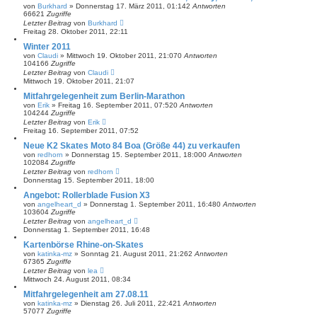
von
Burkhard
»
Donnerstag 17. März 2011, 01:14
2
Antworten
66621
Zugriffe
Letzter Beitrag
von
Burkhard
Freitag 28. Oktober 2011, 22:11
Winter 2011
von
Claudi
»
Mittwoch 19. Oktober 2011, 21:07
0
Antworten
104166
Zugriffe
Letzter Beitrag
von
Claudi
Mittwoch 19. Oktober 2011, 21:07
Mitfahrgelegenheit zum Berlin-Marathon
von
Erik
»
Freitag 16. September 2011, 07:52
0
Antworten
104244
Zugriffe
Letzter Beitrag
von
Erik
Freitag 16. September 2011, 07:52
Neue K2 Skates Moto 84 Boa (Größe 44) zu verkaufen
von
redhorn
»
Donnerstag 15. September 2011, 18:00
0
Antworten
102084
Zugriffe
Letzter Beitrag
von
redhorn
Donnerstag 15. September 2011, 18:00
Angebot: Rollerblade Fusion X3
von
angelheart_d
»
Donnerstag 1. September 2011, 16:48
0
Antworten
103604
Zugriffe
Letzter Beitrag
von
angelheart_d
Donnerstag 1. September 2011, 16:48
Kartenbörse Rhine-on-Skates
von
katinka-mz
»
Sonntag 21. August 2011, 21:26
2
Antworten
67365
Zugriffe
Letzter Beitrag
von
lea
Mittwoch 24. August 2011, 08:34
Mitfahrgelegenheit am 27.08.11
von
katinka-mz
»
Dienstag 26. Juli 2011, 22:42
1
Antworten
57077
Zugriffe