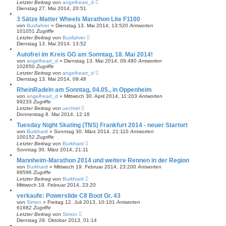
Letzter Beitrag
von
angelheart_d
Dienstag 27. Mai 2014, 20:51
3 Sätze Matter Wheels Marathon Lite F1100
von
Busfahrer
»
Dienstag 13. Mai 2014, 13:52
0
Antworten
101051
Zugriffe
Letzter Beitrag
von
Busfahrer
Dienstag 13. Mai 2014, 13:52
Autofrei im Kreis GG am Sonntag, 18. Mai 2014!
von
angelheart_d
»
Dienstag 13. Mai 2014, 09:48
0
Antworten
102650
Zugriffe
Letzter Beitrag
von
angelheart_d
Dienstag 13. Mai 2014, 09:48
RheinRadeln am Sonntag, 04.05., in Oppenheim
von
angelheart_d
»
Mittwoch 30. April 2014, 11:20
3
Antworten
99233
Zugriffe
Letzter Beitrag
von
uechtel
Donnerstag 8. Mai 2014, 12:18
Tuesday Night Skating (TNS) Frankfurt 2014 - neuer Startort
von
Burkhard
»
Sonntag 30. März 2014, 21:11
0
Antworten
100152
Zugriffe
Letzter Beitrag
von
Burkhard
Sonntag 30. März 2014, 21:11
Mannheim-Marathon 2014 und weitere Rennen in der Region
von
Burkhard
»
Mittwoch 19. Februar 2014, 23:20
0
Antworten
99596
Zugriffe
Letzter Beitrag
von
Burkhard
Mittwoch 19. Februar 2014, 23:20
verkaufe: Powerslide C8 Boot Gr. 43
von
Simon
»
Freitag 12. Juli 2013, 10:10
1
Antworten
61682
Zugriffe
Letzter Beitrag
von
Simon
Dienstag 29. Oktober 2013, 01:14