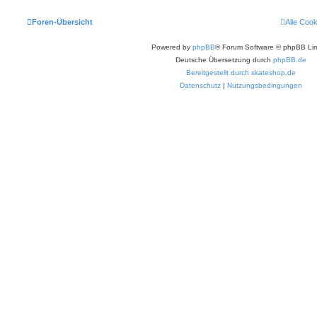
Foren-Übersicht
Alle Coo
Powered by
phpBB
® Forum Software © phpBB Lim
Deutsche Übersetzung durch
phpBB.de
Bereitgestellt durch skateshop.de
Datenschutz
|
Nutzungsbedingungen