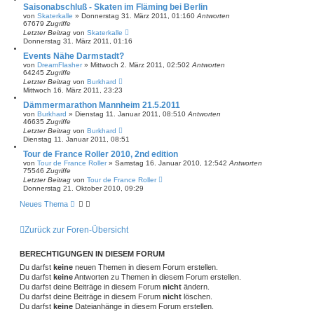
Saisonabschluß - Skaten im Fläming bei Berlin
von
Skaterkalle
»
Donnerstag 31. März 2011, 01:16
0
Antworten
67679
Zugriffe
Letzter Beitrag
von
Skaterkalle
Donnerstag 31. März 2011, 01:16
Events Nähe Darmstadt?
von
DreamFlasher
»
Mittwoch 2. März 2011, 02:50
2
Antworten
64245
Zugriffe
Letzter Beitrag
von
Burkhard
Mittwoch 16. März 2011, 23:23
Dämmermarathon Mannheim 21.5.2011
von
Burkhard
»
Dienstag 11. Januar 2011, 08:51
0
Antworten
46635
Zugriffe
Letzter Beitrag
von
Burkhard
Dienstag 11. Januar 2011, 08:51
Tour de France Roller 2010, 2nd edition
von
Tour de France Roller
»
Samstag 16. Januar 2010, 12:54
2
Antworten
75546
Zugriffe
Letzter Beitrag
von
Tour de France Roller
Donnerstag 21. Oktober 2010, 09:29
Neues Thema
Zurück zur Foren-Übersicht
BERECHTIGUNGEN IN DIESEM FORUM
Du darfst
keine
neuen Themen in diesem Forum erstellen.
Du darfst
keine
Antworten zu Themen in diesem Forum erstellen.
Du darfst deine Beiträge in diesem Forum
nicht
ändern.
Du darfst deine Beiträge in diesem Forum
nicht
löschen.
Du darfst
keine
Dateianhänge in diesem Forum erstellen.