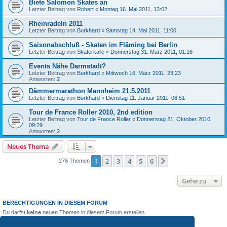
Biete Salomon Skates an
Letzter Beitrag von
Robert
«
Montag 16. Mai 2011, 13:02
Rheinradeln 2011
Letzter Beitrag von
Burkhard
«
Samstag 14. Mai 2011, 11:00
Saisonabschluß - Skaten im Fläming bei Berlin
Letzter Beitrag von
Skaterkalle
«
Donnerstag 31. März 2011, 01:16
Events Nähe Darmstadt?
Letzter Beitrag von
Burkhard
«
Mittwoch 16. März 2011, 23:23
Antworten:
2
Dämmermarathon Mannheim 21.5.2011
Letzter Beitrag von
Burkhard
«
Dienstag 11. Januar 2011, 08:51
Tour de France Roller 2010, 2nd edition
Letzter Beitrag von
Tour de France Roller
«
Donnerstag 21. Oktober 2010,
09:29
Antworten:
2
Neues Thema
1
2
3
4
5
6
Nächste
276 Themen
Gehe zu
BERECHTIGUNGEN IN DIESEM FORUM
Du darfst
keine
neuen Themen in diesem Forum erstellen.
Du darfst
keine
Antworten zu Themen in diesem Forum erstellen.
Du darfst deine Beiträge in diesem Forum
nicht
ändern.