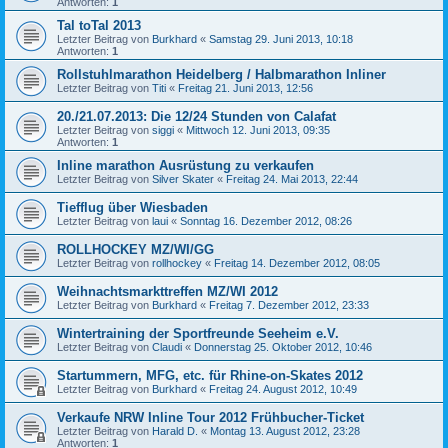
Antworten:
1
Tal toTal 2013
Letzter Beitrag von
Burkhard
«
Samstag 29. Juni 2013, 10:18
Antworten:
1
Rollstuhlmarathon Heidelberg / Halbmarathon Inliner
Letzter Beitrag von
Titi
«
Freitag 21. Juni 2013, 12:56
20./21.07.2013: Die 12/24 Stunden von Calafat
Letzter Beitrag von
siggi
«
Mittwoch 12. Juni 2013, 09:35
Antworten:
1
Inline marathon Ausrüstung zu verkaufen
Letzter Beitrag von
Silver Skater
«
Freitag 24. Mai 2013, 22:44
Tiefflug über Wiesbaden
Letzter Beitrag von
laui
«
Sonntag 16. Dezember 2012, 08:26
ROLLHOCKEY MZ/WI/GG
Letzter Beitrag von
rollhockey
«
Freitag 14. Dezember 2012, 08:05
Weihnachtsmarkttreffen MZ/WI 2012
Letzter Beitrag von
Burkhard
«
Freitag 7. Dezember 2012, 23:33
Wintertraining der Sportfreunde Seeheim e.V.
Letzter Beitrag von
Claudi
«
Donnerstag 25. Oktober 2012, 10:46
Startummern, MFG, etc. für Rhine-on-Skates 2012
Letzter Beitrag von
Burkhard
«
Freitag 24. August 2012, 10:49
Verkaufe NRW Inline Tour 2012 Frühbucher-Ticket
Letzter Beitrag von
Harald D.
«
Montag 13. August 2012, 23:28
Antworten:
1