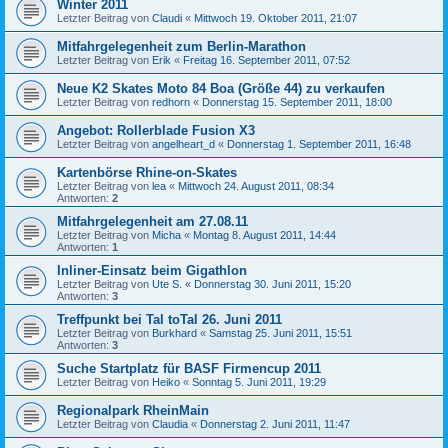
Winter 2011
Letzter Beitrag von
Claudi
«
Mittwoch 19. Oktober 2011, 21:07
Mitfahrgelegenheit zum Berlin-Marathon
Letzter Beitrag von
Erik
«
Freitag 16. September 2011, 07:52
Neue K2 Skates Moto 84 Boa (Größe 44) zu verkaufen
Letzter Beitrag von
redhorn
«
Donnerstag 15. September 2011, 18:00
Angebot: Rollerblade Fusion X3
Letzter Beitrag von
angelheart_d
«
Donnerstag 1. September 2011, 16:48
Kartenbörse Rhine-on-Skates
Letzter Beitrag von
lea
«
Mittwoch 24. August 2011, 08:34
Antworten:
2
Mitfahrgelegenheit am 27.08.11
Letzter Beitrag von
Micha
«
Montag 8. August 2011, 14:44
Antworten:
1
Inliner-Einsatz beim Gigathlon
Letzter Beitrag von
Ute S.
«
Donnerstag 30. Juni 2011, 15:20
Antworten:
3
Treffpunkt bei Tal toTal 26. Juni 2011
Letzter Beitrag von
Burkhard
«
Samstag 25. Juni 2011, 15:51
Antworten:
3
Suche Startplatz für BASF Firmencup 2011
Letzter Beitrag von
Heiko
«
Sonntag 5. Juni 2011, 19:29
Regionalpark RheinMain
Letzter Beitrag von
Claudia
«
Donnerstag 2. Juni 2011, 11:47