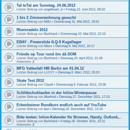
Tal toTal am Sonntag, 24.06.2012
Letzter Beitrag von
angelheart_d
«
Freitag 22. Juni 2012, 09:02
1 bis 2 Zimmerwohnung gesucht
Letzter Beitrag von
MdU
«
Donnerstag 31. Mai 2012, 19:01
Rheinradeln 2012
Letzter Beitrag von
Burkhard
«
Donnerstag 10. Mai 2012, 22:10
EBAY - Powerslide ILQ-9 Kugellager
Letzter Beitrag von
Maxx
«
Dienstag 8. Mai 2012, 16:17
Fründe op Tour rund öm dä DOM
Letzter Beitrag von
Burkhard
«
Dienstag 24. April 2012, 21:49
Antworten:
2
MFG Vattenfall HM Berlin am 01.04.12
Letzter Beitrag von
LUCKY
«
Dienstag 6. März 2012, 20:53
Skate Test 2012
Letzter Beitrag von
Claudi
«
Donnerstag 9. Februar 2012, 23:38
Schlittschuhlaufen in der Inline-Winterpause
Letzter Beitrag von
Manfred
«
Dienstag 27. Dezember 2011, 17:23
Erbenheimer Rundkurs endlich auch auf YouTube
Letzter Beitrag von
laui
«
Dienstag 20. Dezember 2011, 14:19
Bitte testen: Inline-Kalender für Browser, Handy, Outlook,..
Letzter Beitrag von
Burkhard
«
Freitag 28. Oktober 2011, 22:11
Antworten:
2