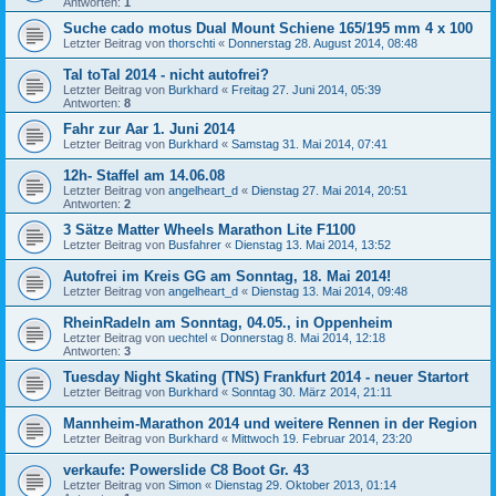
Antworten:
1
Suche cado motus Dual Mount Schiene 165/195 mm 4 x 100
Letzter Beitrag von
thorschti
«
Donnerstag 28. August 2014, 08:48
Tal toTal 2014 - nicht autofrei?
Letzter Beitrag von
Burkhard
«
Freitag 27. Juni 2014, 05:39
Antworten:
8
Fahr zur Aar 1. Juni 2014
Letzter Beitrag von
Burkhard
«
Samstag 31. Mai 2014, 07:41
12h- Staffel am 14.06.08
Letzter Beitrag von
angelheart_d
«
Dienstag 27. Mai 2014, 20:51
Antworten:
2
3 Sätze Matter Wheels Marathon Lite F1100
Letzter Beitrag von
Busfahrer
«
Dienstag 13. Mai 2014, 13:52
Autofrei im Kreis GG am Sonntag, 18. Mai 2014!
Letzter Beitrag von
angelheart_d
«
Dienstag 13. Mai 2014, 09:48
RheinRadeln am Sonntag, 04.05., in Oppenheim
Letzter Beitrag von
uechtel
«
Donnerstag 8. Mai 2014, 12:18
Antworten:
3
Tuesday Night Skating (TNS) Frankfurt 2014 - neuer Startort
Letzter Beitrag von
Burkhard
«
Sonntag 30. März 2014, 21:11
Mannheim-Marathon 2014 und weitere Rennen in der Region
Letzter Beitrag von
Burkhard
«
Mittwoch 19. Februar 2014, 23:20
verkaufe: Powerslide C8 Boot Gr. 43
Letzter Beitrag von
Simon
«
Dienstag 29. Oktober 2013, 01:14