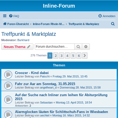
Inline-Forum
FAQ
Anmelden
S
Foren-Übersicht
Inline-Forum Rhein-Main-Neckar
Treffpunkt & Marktplatz
u
Treffpunkt & Marktplatz
c
Moderator:
Burkhard
h
Suche
Erweiterte Suche
Neues Thema
e
1
2
3
4
5
6
Nächste
276 Themen
Themen
Croozer - Kind dabei
Letzter Beitrag von
Patschi
«
Freitag 29. Mai 2015, 10:45
Fahr zur Aar am Sonntag, 31.05.2015
Letzter Beitrag von
angelheart_d
«
Donnerstag 28. Mai 2015, 15:58
Auf der Suche nach Inliner zum leihen für Abiturprüfung
2015
Letzter Beitrag von
Sebastian
«
Montag 13. April 2015, 18:54
Antworten:
2
Alarmglocken läuten für Schlittschuh-Fans in Wiesbaden
Letzter Beitrag von
uechtel
«
Montag 16. März 2015, 14:32