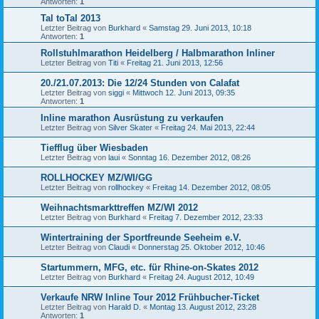
Antworten:
1
Tal toTal 2013
Letzter Beitrag von
Burkhard
«
Samstag 29. Juni 2013, 10:18
Antworten:
1
Rollstuhlmarathon Heidelberg / Halbmarathon Inliner
Letzter Beitrag von
Titi
«
Freitag 21. Juni 2013, 12:56
20./21.07.2013: Die 12/24 Stunden von Calafat
Letzter Beitrag von
siggi
«
Mittwoch 12. Juni 2013, 09:35
Antworten:
1
Inline marathon Ausrüstung zu verkaufen
Letzter Beitrag von
Silver Skater
«
Freitag 24. Mai 2013, 22:44
Tiefflug über Wiesbaden
Letzter Beitrag von
laui
«
Sonntag 16. Dezember 2012, 08:26
ROLLHOCKEY MZ/WI/GG
Letzter Beitrag von
rollhockey
«
Freitag 14. Dezember 2012, 08:05
Weihnachtsmarkttreffen MZ/WI 2012
Letzter Beitrag von
Burkhard
«
Freitag 7. Dezember 2012, 23:33
Wintertraining der Sportfreunde Seeheim e.V.
Letzter Beitrag von
Claudi
«
Donnerstag 25. Oktober 2012, 10:46
Startummern, MFG, etc. für Rhine-on-Skates 2012
Letzter Beitrag von
Burkhard
«
Freitag 24. August 2012, 10:49
Verkaufe NRW Inline Tour 2012 Frühbucher-Ticket
Letzter Beitrag von
Harald D.
«
Montag 13. August 2012, 23:28
Antworten:
1