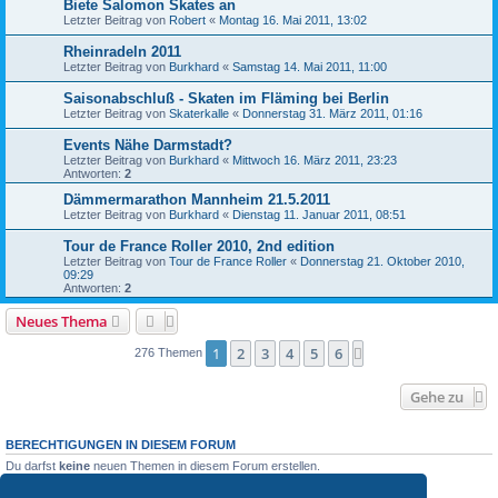
Biete Salomon Skates an
Letzter Beitrag von
Robert
«
Montag 16. Mai 2011, 13:02
Rheinradeln 2011
Letzter Beitrag von
Burkhard
«
Samstag 14. Mai 2011, 11:00
Saisonabschluß - Skaten im Fläming bei Berlin
Letzter Beitrag von
Skaterkalle
«
Donnerstag 31. März 2011, 01:16
Events Nähe Darmstadt?
Letzter Beitrag von
Burkhard
«
Mittwoch 16. März 2011, 23:23
Antworten:
2
Dämmermarathon Mannheim 21.5.2011
Letzter Beitrag von
Burkhard
«
Dienstag 11. Januar 2011, 08:51
Tour de France Roller 2010, 2nd edition
Letzter Beitrag von
Tour de France Roller
«
Donnerstag 21. Oktober 2010,
09:29
Antworten:
2
Neues Thema
1
2
3
4
5
6
Nächste
276 Themen
Gehe zu
BERECHTIGUNGEN IN DIESEM FORUM
Du darfst
keine
neuen Themen in diesem Forum erstellen.
Du darfst
keine
Antworten zu Themen in diesem Forum erstellen.
Du darfst deine Beiträge in diesem Forum
nicht
ändern.