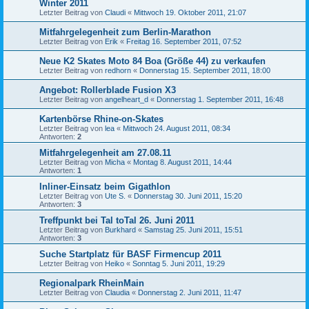
Winter 2011
Letzter Beitrag von
Claudi
«
Mittwoch 19. Oktober 2011, 21:07
Mitfahrgelegenheit zum Berlin-Marathon
Letzter Beitrag von
Erik
«
Freitag 16. September 2011, 07:52
Neue K2 Skates Moto 84 Boa (Größe 44) zu verkaufen
Letzter Beitrag von
redhorn
«
Donnerstag 15. September 2011, 18:00
Angebot: Rollerblade Fusion X3
Letzter Beitrag von
angelheart_d
«
Donnerstag 1. September 2011, 16:48
Kartenbörse Rhine-on-Skates
Letzter Beitrag von
lea
«
Mittwoch 24. August 2011, 08:34
Antworten:
2
Mitfahrgelegenheit am 27.08.11
Letzter Beitrag von
Micha
«
Montag 8. August 2011, 14:44
Antworten:
1
Inliner-Einsatz beim Gigathlon
Letzter Beitrag von
Ute S.
«
Donnerstag 30. Juni 2011, 15:20
Antworten:
3
Treffpunkt bei Tal toTal 26. Juni 2011
Letzter Beitrag von
Burkhard
«
Samstag 25. Juni 2011, 15:51
Antworten:
3
Suche Startplatz für BASF Firmencup 2011
Letzter Beitrag von
Heiko
«
Sonntag 5. Juni 2011, 19:29
Regionalpark RheinMain
Letzter Beitrag von
Claudia
«
Donnerstag 2. Juni 2011, 11:47