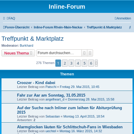
Inline-Forum
FAQ
Anmelden
S
Foren-Übersicht
Inline-Forum Rhein-Main-Neckar
Treffpunkt & Marktplatz
u
Treffpunkt & Marktplatz
c
Moderator:
Burkhard
h
Suche
Erweiterte Suche
Neues Thema
e
1
2
3
4
5
6
Nächste
276 Themen
Themen
Croozer - Kind dabei
Letzter Beitrag von
Patschi
«
Freitag 29. Mai 2015, 10:45
Fahr zur Aar am Sonntag, 31.05.2015
Letzter Beitrag von
angelheart_d
«
Donnerstag 28. Mai 2015, 15:58
Auf der Suche nach Inliner zum leihen für Abiturprüfung
2015
Letzter Beitrag von
Sebastian
«
Montag 13. April 2015, 18:54
Antworten:
2
Alarmglocken läuten für Schlittschuh-Fans in Wiesbaden
Letzter Beitrag von
uechtel
«
Montag 16. März 2015, 14:32