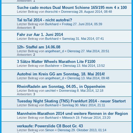
Antworten:
1
Suche cado motus Dual Mount Schiene 165/195 mm 4 x 100
Letzter Beitrag von
thorschti
«
Donnerstag 28. August 2014, 08:48
Tal toTal 2014 - nicht autofrei?
Letzter Beitrag von
Burkhard
«
Freitag 27. Juni 2014, 05:39
Antworten:
8
Fahr zur Aar 1. Juni 2014
Letzter Beitrag von
Burkhard
«
Samstag 31. Mai 2014, 07:41
12h- Staffel am 14.06.08
Letzter Beitrag von
angelheart_d
«
Dienstag 27. Mai 2014, 20:51
Antworten:
2
3 Sätze Matter Wheels Marathon Lite F1100
Letzter Beitrag von
Busfahrer
«
Dienstag 13. Mai 2014, 13:52
Autofrei im Kreis GG am Sonntag, 18. Mai 2014!
Letzter Beitrag von
angelheart_d
«
Dienstag 13. Mai 2014, 09:48
RheinRadeln am Sonntag, 04.05., in Oppenheim
Letzter Beitrag von
uechtel
«
Donnerstag 8. Mai 2014, 12:18
Antworten:
3
Tuesday Night Skating (TNS) Frankfurt 2014 - neuer Startort
Letzter Beitrag von
Burkhard
«
Sonntag 30. März 2014, 21:11
Mannheim-Marathon 2014 und weitere Rennen in der Region
Letzter Beitrag von
Burkhard
«
Mittwoch 19. Februar 2014, 23:20
verkaufe: Powerslide C8 Boot Gr. 43
Letzter Beitrag von
Simon
«
Dienstag 29. Oktober 2013, 01:14