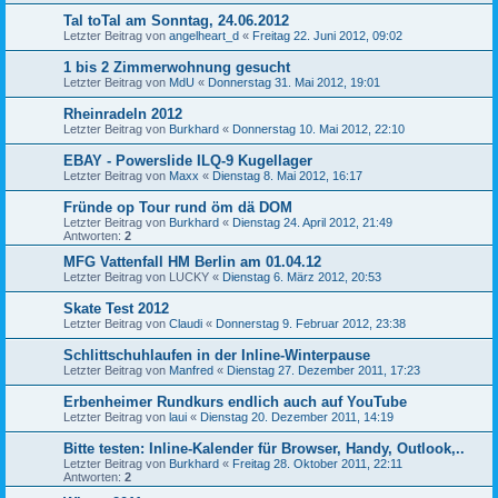
Tal toTal am Sonntag, 24.06.2012
Letzter Beitrag von
angelheart_d
«
Freitag 22. Juni 2012, 09:02
1 bis 2 Zimmerwohnung gesucht
Letzter Beitrag von
MdU
«
Donnerstag 31. Mai 2012, 19:01
Rheinradeln 2012
Letzter Beitrag von
Burkhard
«
Donnerstag 10. Mai 2012, 22:10
EBAY - Powerslide ILQ-9 Kugellager
Letzter Beitrag von
Maxx
«
Dienstag 8. Mai 2012, 16:17
Fründe op Tour rund öm dä DOM
Letzter Beitrag von
Burkhard
«
Dienstag 24. April 2012, 21:49
Antworten:
2
MFG Vattenfall HM Berlin am 01.04.12
Letzter Beitrag von
LUCKY
«
Dienstag 6. März 2012, 20:53
Skate Test 2012
Letzter Beitrag von
Claudi
«
Donnerstag 9. Februar 2012, 23:38
Schlittschuhlaufen in der Inline-Winterpause
Letzter Beitrag von
Manfred
«
Dienstag 27. Dezember 2011, 17:23
Erbenheimer Rundkurs endlich auch auf YouTube
Letzter Beitrag von
laui
«
Dienstag 20. Dezember 2011, 14:19
Bitte testen: Inline-Kalender für Browser, Handy, Outlook,..
Letzter Beitrag von
Burkhard
«
Freitag 28. Oktober 2011, 22:11
Antworten:
2