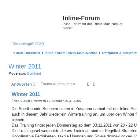
Inline-Forum
Inline-Forum für das Rhein-Main-Neckar-
Gebiet
Schnellzugriff
FAQ
Foren-Übersicht
Inline-Forum Rhein-Main-Neckar
Treffpunkt & Marktpla
Winter 2011
Moderator:
Burkhard
Suche
Erweiterte Suche
Antworten
Winter 2011
B
von
Claudi
»
Mittwoch 19. Oktober 2011, 21:07
e
i
Die Sportfreunde Seeheim bieten in Zusammenarbeit mit der Inline-A
t
auch in diesem Jahr wieder ein Wintertraining an, um über den Winter f
r
a
bleiben.
g
Das Training findet jeden Donnerstag ab dem 03.11.2011 von 20 - 22 Uh
Die Trainingsschwerpunkte dieses Trainings sind im Regelfall Skatetec
Koordinative Fertigkeiten, taktile Übungen und Spiele (Inline-Hockey, In