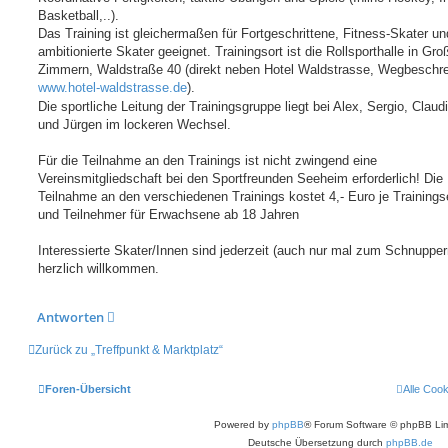
Basketball,..).
Das Training ist gleichermaßen für Fortgeschrittene, Fitness-Skater u
ambitionierte Skater geeignet. Trainingsort ist die Rollsporthalle in Gro
Zimmern, Waldstraße 40 (direkt neben Hotel Waldstrasse, Wegbeschre
www.hotel-waldstrasse.de
).
Die sportliche Leitung der Trainingsgruppe liegt bei Alex, Sergio, Claudi
und Jürgen im lockeren Wechsel.
Für die Teilnahme an den Trainings ist nicht zwingend eine
Vereinsmitgliedschaft bei den Sportfreunden Seeheim erforderlich! Die
Teilnahme an den verschiedenen Trainings kostet 4,- Euro je Trainings
und Teilnehmer für Erwachsene ab 18 Jahren
Interessierte Skater/Innen sind jederzeit (auch nur mal zum Schnupper
herzlich willkommen.
Antworten
Zurück zu „Treffpunkt & Marktplatz“
Foren-Übersicht
Alle Coo
Powered by
phpBB
® Forum Software © phpBB Lim
Deutsche Übersetzung durch
phpBB.de