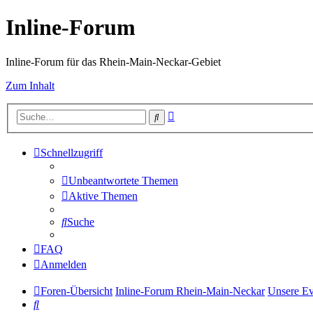
Inline-Forum
Inline-Forum für das Rhein-Main-Neckar-Gebiet
Zum Inhalt
Erweiterte
Suche
Suche
Schnellzugriff
Unbeantwortete Themen
Aktive Themen
Suche
FAQ
Anmelden
Foren-Übersicht
Inline-Forum Rhein-Main-Neckar
Unsere Ev
Suche