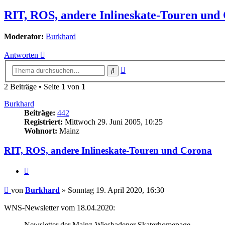
RIT, ROS, andere Inlineskate-Touren und
Moderator:
Burkhard
Antworten
Erweiterte
Suche
Suche
2 Beiträge • Seite
1
von
1
Burkhard
Beiträge:
442
Registriert:
Mittwoch 29. Juni 2005, 10:25
Wohnort:
Mainz
RIT, ROS, andere Inlineskate-Touren und Corona
Zitieren
Beitrag
von
Burkhard
»
Sonntag 19. April 2020, 16:30
WNS-Newsletter vom 18.04.2020:
Newsletter der Mainz-Wiesbadener Skaterhomepage