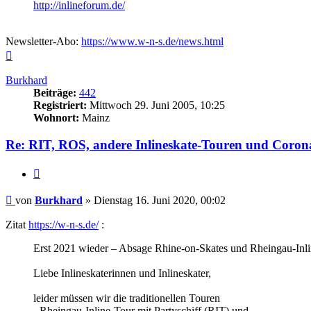
http://inlineforum.de/
Newsletter-Abo:
https://www.w-n-s.de/news.html
Nach
oben
Burkhard
Beiträge:
442
Registriert:
Mittwoch 29. Juni 2005, 10:25
Wohnort:
Mainz
Re: RIT, ROS, andere Inlineskate-Touren und Coron
Zitieren
Beitrag
von
Burkhard
»
Dienstag 16. Juni 2020, 00:02
Zitat
https://w-n-s.de/
:
Erst 2021 wieder – Absage Rhine-on-Skates und Rheingau-Inl
Liebe Inlineskaterinnen und Inlineskater,
leider müssen wir die traditionellen Touren
- Rheingau-Inline-Tour mit Partyschiff (RIT) und