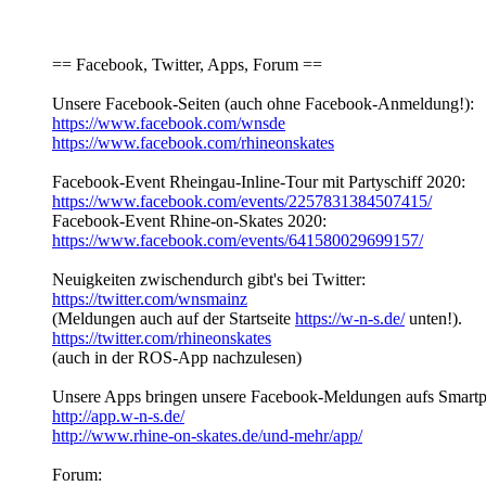
== Facebook, Twitter, Apps, Forum ==
Unsere Facebook-Seiten (auch ohne Facebook-Anmeldung!):
https://www.facebook.com/wnsde
https://www.facebook.com/rhineonskates
Facebook-Event Rheingau-Inline-Tour mit Partyschiff 2020:
https://www.facebook.com/events/2257831384507415/
Facebook-Event Rhine-on-Skates 2020:
https://www.facebook.com/events/641580029699157/
Neuigkeiten zwischendurch gibt's bei Twitter:
https://twitter.com/wnsmainz
(Meldungen auch auf der Startseite
https://w-n-s.de/
unten!).
https://twitter.com/rhineonskates
(auch in der ROS-App nachzulesen)
Unsere Apps bringen unsere Facebook-Meldungen aufs Smart
http://app.w-n-s.de/
http://www.rhine-on-skates.de/und-mehr/app/
Forum: