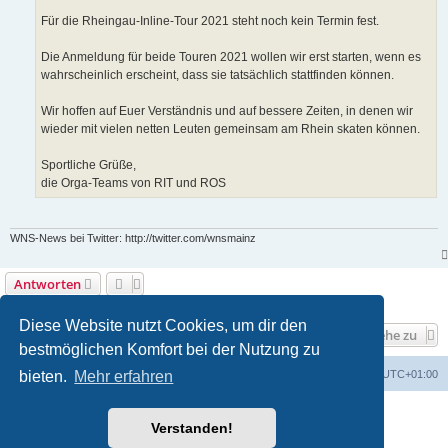
Für die Rheingau-Inline-Tour 2021 steht noch kein Termin fest.
Die Anmeldung für beide Touren 2021 wollen wir erst starten, wenn es
wahrscheinlich erscheint, dass sie tatsächlich stattfinden können.
Wir hoffen auf Euer Verständnis und auf bessere Zeiten, in denen wir
wieder mit vielen netten Leuten gemeinsam am Rhein skaten können.
Sportliche Grüße,
die Orga-Teams von RIT und ROS
WNS-News bei Twitter: http://twitter.com/wnsmainz
Antworten
2 Beiträge • Seite
1
von
1
Diese Website nutzt Cookies, um dir den
Gehe zu
bestmöglichen Komfort bei der Nutzung zu
bieten.
Mehr erfahren
Foren-Übersicht
Alle Cookies löschen
Alle Zeiten sind
UTC+01:00
Powered by
phpBB
® Forum Software © phpBB Limited
Verstanden!
Deutsche Übersetzung durch
phpBB.de
Bereitgestellt durch skateshop.de