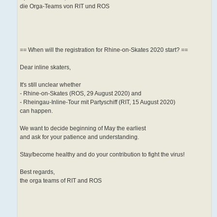
die Orga-Teams von RIT und ROS
== When will the registration for Rhine-on-Skates 2020 start? ==
Dear inline skaters,
It's still unclear whether
- Rhine-on-Skates (ROS, 29 August 2020) and
- Rheingau-Inline-Tour mit Partyschiff (RIT, 15 August 2020)
can happen.
We want to decide beginning of May the earliest
and ask for your patience and understanding.
Stay/become healthy and do your contribution to fight the virus!
Best regards,
the orga teams of RIT and ROS