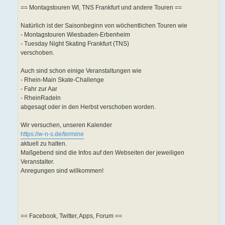
== Montagstouren WI, TNS Frankfurt und andere Touren ==
Natürlich ist der Saisonbeginn von wöchentlichen Touren wie
- Montagstouren Wiesbaden-Erbenheim
- Tuesday Night Skating Frankfurt (TNS)
verschoben.
Auch sind schon einige Veranstaltungen wie
- Rhein-Main Skate-Challenge
- Fahr zur Aar
- RheinRadeln
abgesagt oder in den Herbst verschoben worden.
Wir versuchen, unseren Kalender
https://w-n-s.de/termine
aktuell zu halten.
Maßgebend sind die Infos auf den Webseiten der jeweiligen
Veranstalter.
Anregungen sind willkommen!
== Facebook, Twitter, Apps, Forum ==