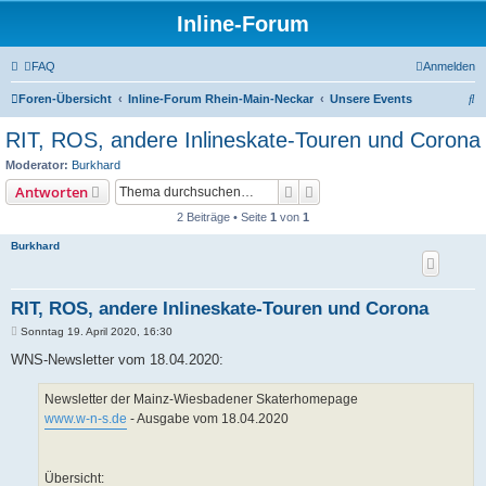
Inline-Forum
FAQ
Anmelden
S
Foren-Übersicht
Inline-Forum Rhein-Main-Neckar
Unsere Events
u
RIT, ROS, andere Inlineskate-Touren und Corona
c
Moderator:
Burkhard
h
Suche
Erweiterte Suche
Antworten
e
2 Beiträge • Seite
1
von
1
Burkhard
RIT, ROS, andere Inlineskate-Touren und Corona
B
Sonntag 19. April 2020, 16:30
e
i
WNS-Newsletter vom 18.04.2020:
t
r
a
Newsletter der Mainz-Wiesbadener Skaterhomepage
g
www.w-n-s.de
- Ausgabe vom 18.04.2020
Übersicht: