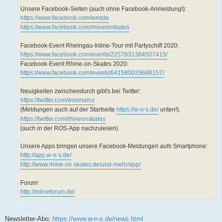
Unsere Facebook-Seiten (auch ohne Facebook-Anmeldung!):
https://www.facebook.com/wnsde
https://www.facebook.com/rhineonskates
Facebook-Event Rheingau-Inline-Tour mit Partyschiff 2020:
https://www.facebook.com/events/2257831384507415/
Facebook-Event Rhine-on-Skates 2020:
https://www.facebook.com/events/641580029699157/
Neuigkeiten zwischendurch gibt's bei Twitter:
https://twitter.com/wnsmainz
(Meldungen auch auf der Startseite
https://w-n-s.de/
unten!).
https://twitter.com/rhineonskates
(auch in der ROS-App nachzulesen)
Unsere Apps bringen unsere Facebook-Meldungen aufs Smartphone:
http://app.w-n-s.de/
http://www.rhine-on-skates.de/und-mehr/app/
Forum:
http://inlineforum.de/
Newsletter-Abo:
https://www.w-n-s.de/news.html