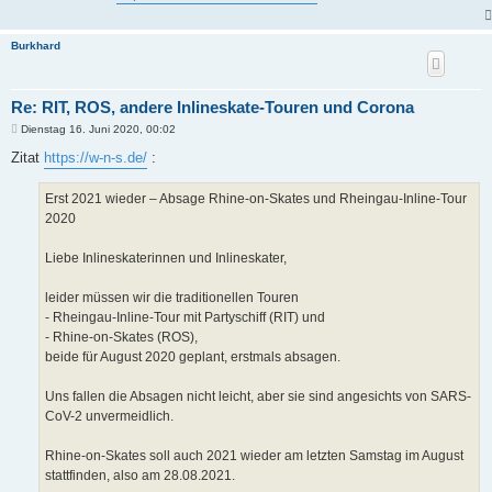
Burkhard
Re: RIT, ROS, andere Inlineskate-Touren und Corona
B
Dienstag 16. Juni 2020, 00:02
e
i
Zitat
https://w-n-s.de/
:
t
r
a
Erst 2021 wieder – Absage Rhine-on-Skates und Rheingau-Inline-Tour
g
2020
Liebe Inlineskaterinnen und Inlineskater,
leider müssen wir die traditionellen Touren
- Rheingau-Inline-Tour mit Partyschiff (RIT) und
- Rhine-on-Skates (ROS),
beide für August 2020 geplant, erstmals absagen.
Uns fallen die Absagen nicht leicht, aber sie sind angesichts von SARS-
CoV-2 unvermeidlich.
Rhine-on-Skates soll auch 2021 wieder am letzten Samstag im August
stattfinden, also am 28.08.2021.