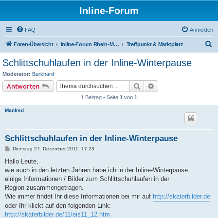
Inline-Forum
FAQ
Anmelden
S
Foren-Übersicht
Inline-Forum Rhein-Main-Neckar
Treffpunkt & Marktplatz
u
Schlittschuhlaufen in der Inline-Winterpause
c
Moderator:
Burkhard
h
Suche
Erweiterte Suche
Antworten
e
1 Beitrag • Seite
1
von
1
Manfred
Schlittschuhlaufen in der Inline-Winterpause
B
Dienstag 27. Dezember 2011, 17:23
e
i
Hallo Leute,
t
wie auch in den letzten Jahren habe ich in der Inline-Winterpause
r
a
einige Informationen / Bilder zum Schlittschuhlaufen in der
g
Region zusammengetragen.
Wie immer findet Ihr diese Informationen bei mir auf
http://skaterbilder.de
oder Ihr klickt auf den folgenden Link:
http://skaterbilder.de/11/eis11_12.htm