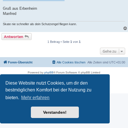
Gruß aus Erbenheim
Manfred
Skate nie schneller als dein Schutzengel fliegen kann.
Antworten
1 Beitrag • Seite
1
von
1
Gehe zu
Foren-Übersicht
Alle Cookies löschen
Alle Zeiten sind
UTC+01:00
Powered by
phpBB
® Forum Software © phpBB Limited
Deutsche Übersetzung durch
phpBB.de
Diese Website nutzt Cookies, um dir den
Bereitgestellt durch skateshop.de
Datenschutz
|
Nutzungsbedingungen
bestmöglichen Komfort bei der Nutzung zu
bieten.
Mehr erfahren
Verstanden!