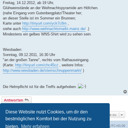
Freitag, 14.12.2012, ab 19 Uhr,
Glühweinstände an der Weihnachtspyramide am Höfchen.
(nahe Eingang vom Gutenbergplatz/Theater her;
an dieser Stelle ist im Sommer ein Brunnen;
Karte unter
http://tinyurl.com/yck7c8m
,
siehe auch
http://www.weihnachtsmarkt.mainz.de/
.)
Mindestens ein gelbes WNS-Shirt wird zu sehen sein.
Wiesbaden:
Sonntag, 09.12.2011, 16:30 Uhr
"an der großen Tanne", rechts vom Rathauseingang.
(Karte:
http://tinyurl.com/chc45cz
, weitere Infos:
http://www.wiesbaden.de/sternschnuppenmarkt/
)
Die Helmpflicht ist für die Treffs aufgehoben.
Antworten
1 Beitrag • Seite
1
von
1
Diese Website nutzt Cookies, um dir den
Gehe zu
bestmöglichen Komfort bei der Nutzung zu
Foren-Übersicht
Alle Cookies löschen
Alle Zeiten sind
UTC+01:00
bieten.
Mehr erfahren