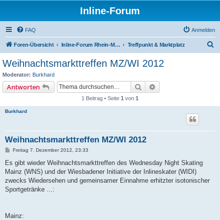
Inline-Forum
FAQ
Anmelden
S
Foren-Übersicht
Inline-Forum Rhein-Main-Neckar
Treffpunkt & Marktplatz
u
Weihnachtsmarkttreffen MZ/WI 2012
c
Moderator:
Burkhard
h
Suche
Erweiterte Suche
Antworten
e
1 Beitrag • Seite
1
von
1
Burkhard
Weihnachtsmarkttreffen MZ/WI 2012
B
Freitag 7. Dezember 2012, 23:33
e
i
Es gibt wieder Weihnachtsmarkttreffen des Wednesday Night Skating
t
Mainz (WNS) und der Wiesbadener Initiative der Inlineskater (WIDI)
r
a
zwecks Wiedersehen und gemeinsamer Einnahme erhitzter isotonischer
g
Sportgetränke ...:
Mainz: